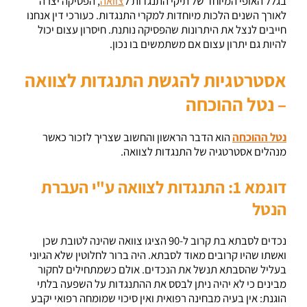
בגלל האופי המיוחד של תיקי התנגדות ל
צוואה
, הפסיקה יצרה
לאורך השנים הלכות מיוחדות למקרי התנגדות. כעורכי דין אנחנו
חייבים לנצל את היתרונות שהפסיקה נותנת. חיסרון עצום יכול
להיות גם יתרון עצום אם משתמשים בו נכון.
אסטרטגיות להגשת התנגדות לצוואה
– נטל ההוכחה
נטל ההוכחה
הוא הדבר הראשון והחשוב שצריך לזכור כאשר
מנהלים אסטרטגיה של התנגדות לצוואה.
דוגמא 1: התנגדות לצוואה ע"י העברת
הנטל
נכדים לסבתא בת קרוב ל-90 הציגו צוואה שהינה לטובת שכן
ואשתו שהיו קרובים מאוד לסבתא. היה ברור לחלוטין שלא הגיוני
בעליל שהסבתא תנשל את הנכדים. אולם כשמתחילים לחקור
מבינים כי לא יהיה ניתן לבסס את ההתנגדות על השפעה בלתי
הוגנת: אין בעיה מבחינה רפואית ואין סיכוי שמומחה רפואי יקבע