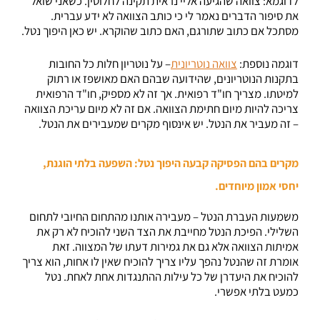
לדוגמא: צוואה שהגיעה אליי נראית תקינה לחלוטין. כשאני שואל
את סיפור הדברים נאמר לי כי כותב הצוואה לא ידע עברית.
מסתכל אם כתוב שתורגם, האם כתוב שהוקרא. יש כאן היפוך נטל.
דוגמה נוספת:
צוואה נוטריונית
– על נוטריון חלות כל החובות
בתקנות הנוטריונים, שהידועה שבהם האם מאושפז או רתוק
למיטתו. מצריך חו"ד רפואית. אך זה לא מספיק, חו"ד הרפואית
צריכה להיות מיום חתימת הצוואה. אם זה לא מיום עריכת הצוואה
– זה מעביר את הנטל. יש אינסוף מקרים שמעבירים את הנטל.
מקרים בהם הפסיקה קבעה היפוך נטל: השפעה בלתי הוגנת,
יחסי אמון מיוחדים.
משמעות העברת הנטל – מעבירה אותנו מהתחום החיובי לתחום
השלילי. הפיכת הנטל מחייבת את הצד השני להוכיח לא רק את
אמיתות הצוואה אלא גם את גמירות דעתו של המצווה. זאת
אומרת זה שהנטל נהפך עליו צריך להוכיח שאין לו אחות, הוא צריך
להוכיח את היעדרן של כל עילות ההתנגדות אחת לאחת. נטל
כמעט בלתי אפשרי.