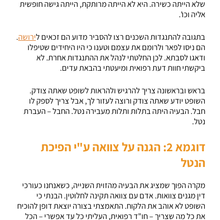
שלא הייתה כשירה. היא לא הייתה מרותקת, הייתה גישה חופשית
אליה וכו'.
בתגובה להתנגדות השכנים רצו להסביר מדוע הם זכאים ל
ירושה
.
הם ניסו לפאר ולרומם את עצמם וטענו כי היו היחידים שטיפלו
ודאגו לסבתא. לכן החלטתי לנהל את ההתנגדות אחרת. לא
ביקשתי חוות דעת רפואית ומיעטתי בהבאת עדים.
בראש ובראשונה צריך להרגיש ולהראות לשופט שאתה צודק.
השופט יודע שאתה צודק ורוצה לעזור לך, אבל צריך לספק לו
חבל. הבעיה היתה בתלות ותלות מעבירה נטל. החבל – העברת
נטל.
דוגמא 2: הגנה על צוואה ע"י הפיכת
הנטל
מקרה הפוך שמציג את הבעיה מהזוית השנייה, כשאנחנו כעורכי
דין מגנים צוואות. אדם עם צוואה תקינה לחלוטין. הבנתי כי
השופט לא אוהב את הלקוח. התאמצתי בצורה יוצאת דופן להוכיח
את כל מה שצריך – חו"ד רפואית, העליתי כל עד אפשרי – הכל