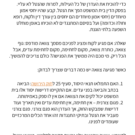
כדי להוכיח את העדרן של כל העילות, למרות שהנטל לא עליי.
בפסק הדין בית המשפט הפך את הנטל. קבע שהיו יחסי אמון
מיוחדים (יחסי אמון מיוחדים הם יחסים בין עורך דין ולקוח, רופא
וחולה וכדומה) ועל בסיסם המתנגדים לא הוכיחו באופן מוחלט
השפעה בלתי הוגנת.
שאלה: אם מגיע לקוח ומציג לפניכם מסמך צוואה מודפס: גוף
צוואה, כותרת צוואה, מקום לחתימה, מקום לחתימת עדים, אבל
הכל ריק. מי מכם היה ממשיך את הפגישה? כולם צריכים להמשיך.
כאשר מגיעה צוואה יש כמה דברים שצריך לבדוק:
האם התמלאו תנאי היסוד, סעיף 25 ל
חוק הירושה
: הביאה
בכתב והביאה בפני עדים. אם התקיימו דרישות יסוד אלו בית
המשפט יכול לקים את הצוואה אם אין לו ספק באמיתותה.
פגום צורנית – אין חתימה, אין חתימת עדים ואין תאריך ועוד
דרישות שמבקש החוק, אך העדרן הוא פגם צורני. פגם צורני
מעביר את הנטל ובתיקי התנגדות זהו אחד הכלים המרכזיים
שעומדים לפנינו.