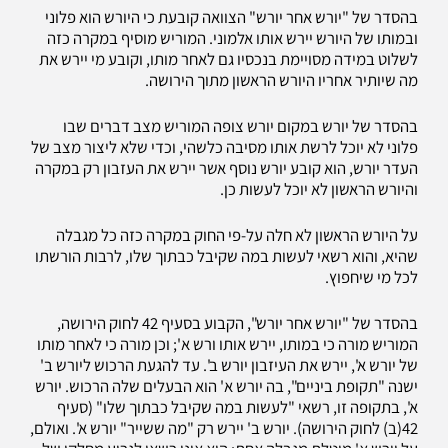
בהסדר של "יורש אחר יורש" הצוואה קובעת כי היורש הוא פלוני
ובמותו של היורש יירש אותו אלמוני. המוריש מוסיף במקרה כזה
לשלוט במידה מסויימת בנכסיו גם לאחר מותו, וקובע מי יירש את
מה שיותיר אחריו היורש הראשון מתוך הירושה.
בהסדר של יורש במקום יורש צופה המוריש מצב דברים שבו
פלוני לא יוכל לרשת אותו מסיבה כלשהי, וכדי שלא ליצור מצב של
העדר יורש, הוא קובע יורש נוסף אשר יירש את העזבון רק במקרה
והיורש הראשון לא יוכל לעשות כן.
על היורש הראשון לא חלה על-פי החוק במקרה כזה כל מגבלה
שהיא, והוא רשאי לעשות במה שקיבל כבתוך שלו, לרבות הורשתו
לכל מי שיחפוץ.
בהסדר של "יורש אחר יורש", הקבוע בסעיף 42 לחוק הירושה,
המוריש מורה כי במותו, יירש אותו ורש א'; וכן מורה כי לאחר מותו
של יורש א', יירש את העיזבון יורש ב'. עד להגעת הרכוש ליורש ב'
ישנה "תקופת ביניים", בה יורש א' הוא הבעלים שלה הרכוש. יורש
א', בתקופה זו, רשאי "לעשות במה שקיבל כבתוך שלו" (סעיף
42(ב) לחוק הירושה). יורש ב' יירש רק "מה ששייר" יורש א'. ואולם,