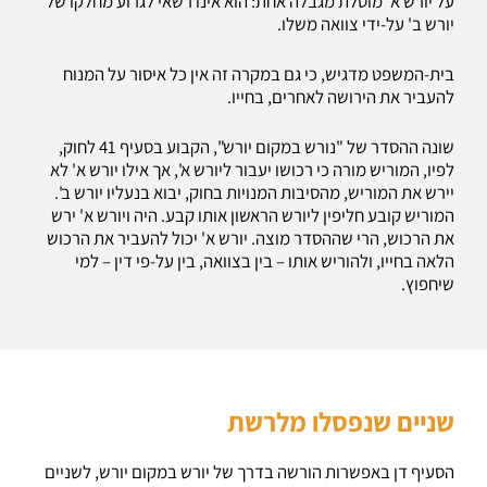
על יורש א' מוטלת מגבלה אחת: הוא אינו רשאי לגרוע מחלקו של
יורש ב' על-ידי צוואה משלו.
בית-המשפט מדגיש, כי גם במקרה זה אין כל איסור על המנוח
להעביר את הירושה לאחרים, בחייו.
שונה ההסדר של "נורש במקום יורש", הקבוע בסעיף 41 לחוק,
לפיו, המוריש מורה כי רכושו יעבור ליורש א', אך אילו יורש א' לא
יירש את המוריש, מהסיבות המנויות בחוק, יבוא בנעליו יורש ב'.
המוריש קובע חליפין ליורש הראשון אותו קבע. היה ויורש א' ירש
את הרכוש, הרי שההסדר מוצה. יורש א' יכול להעביר את הרכוש
הלאה בחייו, ולהוריש אותו – בין בצוואה, בין על-פי דין – למי
שיחפוץ.
שניים שנפסלו מלרשת
הסעיף דן באפשרות הורשה בדרך של יורש במקום יורש, לשניים