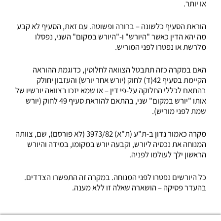
או יותר.
הוראת הסעיף כלשונה – ברורה ופשוטה. עם זאת, הסעיף לא קבע
מה יהא הדין כאשר "היורש" ו-"היורש במקום" השני, נפסלו
מלרשת או נפטרו לפני המוריש.
האם במקרה כזה תתבטל הצוואה לחלוטין, כדוגמת ההוראה
הקיימת בסעיף 42(ד) לחוק (יורש אחר יורש) והעזבון יחולק
בהתאם לכללי החלוקה על-פי דין – או שמא יזכו בצוואה יורשיו של
אותו "יורש במקום" שני, בהתאם להוראת סעיף 49 לחוק (יורש
שמת לפני מוריש).
מקרה כאמור נדון ב-ת"ע (ת"א) 3973/82 (לא פורסם), שם, צוותה
המנוחה את נכסיה ליורש, וקבעה יורש במקומו, במידה והיורש
הראשון ילך לעולמו לפניה.
כל היורשים נפטרו לפני המנוחה. במקרה זה התפשרו הצדדים.
בהעדר פסיקה – הושארה שאלה זו ללא מענה.