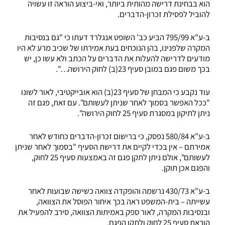
הוא בבחינת דרישה מהותית ביותר, ואי-ביצוע הוראה זו עשויה
להוביל לפסילת זכרון-הדברים.
ב-ע"א 795/99 הביע כב' השופט אנגלרד דעתו כי "גם בנסיבות
המקרה שלפנינו, בהן הנוכחים בעת אמירתו של שכיב מרע לא היו
מודעים לדרישה להעלות את הדברים על הכתב ולא עשו כן, יש
בכך משום פגם במובן סעיף 23(ב) לחוק הירושה…".
עוד נקבע כי המבחן של סעיף 23(ב) הוא אובייקטיבי, לאור לשונו
"ככל האפשר בסמוך לאחר שניתן לעשותם". עם זאת, פגם זה
ניתן לתיקון במסגרת סעיף 25 לחוק הירושה".
ב-ע"א 580/84 נפסק, כי ברישום זכרון-הדברים כחודש לאחר
אמירתם – אין בכדי לקיים את דרישת הסעיף "בסמוך לאחר שניתן
לעשותם", אולם ניתן לתקן פגם זה באמצעות סעיף 25 לחוק,
והפגם אכן תוקן.
ב-ע"א 430/73 נרשמה והופקדה צוואה כשישה שבועות לאחר
עשייתה – בית-המשפט ראה בכך איחור הפוסל את הצוואה,
ובנסיבות המקרה, לאור ספק באמיתות הצוואה, סירב להפעיל את
הוראת סעיף 25 לחוק ולתקן הפגם.