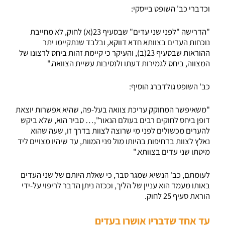
וכדברי כב' השופט בייסקי:
"הדרישה "לפני שני עדים" שבסעיף 23(א) לחוק, לא מחייבת
נוכחות העדים בצוותא חדא דווקא, ובלבד שנתקיימו יתר
ההוראות שבסעיף 23(ב), והעיקר כי קיימת זהות ביחס לרצונו של
המצווה, ביחס לגמירות דעתו ולנסיבות עשיית הצוואה."
כב' השופט גולדברג הוסיף:
"משאיפשר המחוקק עריכת צוואה בעל-פה, שהיא אפשרות יוצאת
דופן ביחס לחוקים רבים בעולם הנאור",… סביר הוא, שלא ביקש
להערים מכשולים לפני מי שרוצה לצוות בדרך זו, שעה שהוא
נאלץ לצוות בדחיפות בהיותו מול פני המוות, עד שיהיו מצויים ליד
מיטתו שני עדים בצוותא."
לעומתם, כב' הנשיא שמגר סבר, כי שאלת היותם של שני העדים
באותו מעמד הוא עניין של הליך, וככזה ניתן הדבר לריפוי על-ידי
הוראת סעיף 25 לחוק.
עד אחד שדבריו אושרו בעדים