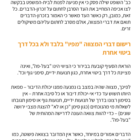
כב' השופט שילה פסק כי אין מניעה לפנות לבית-המשפט בבקשה
לצו אכיפה המחייב את העד הסרבן לחתום על זכרון-הדברים. כל
זאת, כמובן, רק כאשר העד מאשר כי האמור בזכרון-הדברים
תואם את דברי המצווה, אולם מסרב לחתום עליהם משיקולים
זרים.
רישום דברי המצווה "מפיו" בלבד ולא בכל דרך
ביטוי אחרת
הוראת הסעיף קובעת בבירור כי הציווי הינו "בעל-פה", ואינה
מציינת כל דרך ביטוי אחרת, כגון תנועות ידיים, סימני גוף וכד'.
לפיכך, מצווה שהיה במצב בו נמנעה ממנו יכולת הדיבור – מפאת
היותו תשוש עד כדי אי-יכולת דיבור או כל סיבה אחרת – אין
בסימון רצונו בדרך של תנועות ידיים, תנועות גוף או סימון תגובתו
לשאלות מי מהנוכחים (כגון סימן "כן או לא" להצגת מצבי ירושה
שונים) – כדי להוות צוואה העונה לדרישה המהותית של
"בעל-פה".
הדברים אמורים במיוחד, כאשר אין המדובר בצוואה פשוטה, כמו