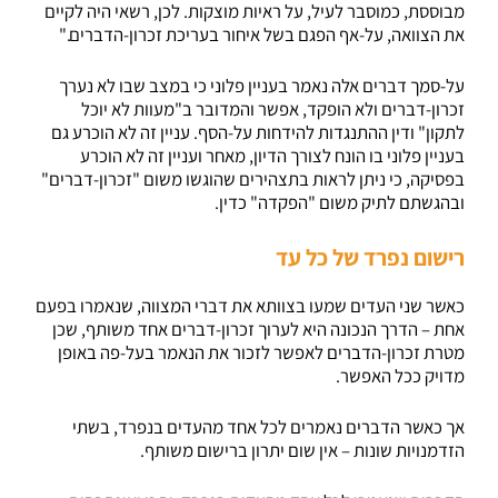
מבוססת, כמוסבר לעיל, על ראיות מוצקות. לכן, רשאי היה לקיים
את הצוואה, על-אף הפגם בשל איחור בעריכת זכרון-הדברים."
על-סמך דברים אלה נאמר בעניין פלוני כי במצב שבו לא נערך
זכרון-דברים ולא הופקד, אפשר והמדובר ב"מעוות לא יוכל
לתקון" ודין ההתנגדות להידחות על-הסף. עניין זה לא הוכרע גם
בעניין פלוני בו הונח לצורך הדיון, מאחר ועניין זה לא הוכרע
בפסיקה, כי ניתן לראות בתצהירים שהוגשו משום "זכרון-דברים"
ובהגשתם לתיק משום "הפקדה" כדין.
רישום נפרד של כל עד
כאשר שני העדים שמעו בצוותא את דברי המצווה, שנאמרו בפעם
אחת – הדרך הנכונה היא לערוך זכרון-דברים אחד משותף, שכן
מטרת זכרון-הדברים לאפשר לזכור את הנאמר בעל-פה באופן
מדויק ככל האפשר.
אך כאשר הדברים נאמרים לכל אחד מהעדים בנפרד, בשתי
הזדמנויות שונות – אין שום יתרון ברישום משותף.