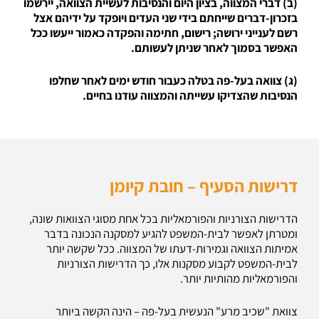
(ב) דברי המצווה, בציון היום והנסיבות לעשיית הצוואה, יירשמו
בזכרון-דברים שייחתם בידי שני העדים ויופקד על ידיהם אצל
רשם לענייני ירושה; רישום, חתימה והפקדה כאמור ייעשו ככל
האפשר בסמוך לאחר שניתן לעשותם.
(ג) צוואה בעל-פה בטלה כעבור חודש ימים לאחר שחלפו
הנסיבות שהצדיקו עשייתה והמצווה עודנו בחיים.
דרישות הסעיף – חובת קיומן
הדרישות הצורניות והפורמאליות בכל אחת מסוגי הצוואות שונה,
ומטרתן לאפשר לבית-המשפט להגיע למסקנה הנכונה בדבר
אמיתות הצוואה וגמירות-דעתו של המצווה. ככל שקשה יותר
לבית-המשפט לקבוע מסקנות אלו, כך הדרישות הצורניות
והפורמאליות מהותיות יותר.
צוואת "שכיב מרע" הנעשית בעל-פה – הינה הקשה ביותר