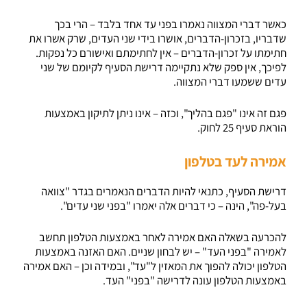
כאשר דברי המצווה נאמרו בפני עד אחד בלבד – הרי בכך
שדבריו, בזכרון-הדברים, אושרו בידי שני העדים, שרק אשרו את
חתימתו על זכרון-הדברים – אין לחתימתם ואישורם כל נפקות.
לפיכך, אין ספק שלא נתקיימה דרישת הסעיף לקיומם של שני
עדים ששמעו דברי המצווה.
פגם זה אינו "פגם בהליך", וכזה – אינו ניתן לתיקון באמצעות
הוראת סעיף 25 לחוק.
אמירה לעד בטלפון
דרישת הסעיף, כתנאי להיות הדברים הנאמרים בגדר "צוואה
בעל-פה", הינה – כי דברים אלה יאמרו "בפני שני עדים".
להכרעה בשאלה האם אמירה לאחר באמצעות הטלפון תחשב
לאמירה "בפני העד" – יש לבחון שניים. האם האזנה באמצעות
הטלפון יכולה להפוך את המאזין ל"עד", ובמידה וכן – האם אמירה
באמצעות הטלפון עונה לדרישה "בפני" העד.