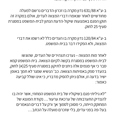
ב-ע"א 631/88 נדון מקרה בו זכרון-הדברים נרשם למעלה
מחודשיים לאחר שנאמרו דברי המצווה לעדים, אולם במקרה זה
תוקן הפגם באמצעות שיקול-הדעת הנתון לבית-המשפט במסגרת
סעיף 25 לחוק.
ב-ע"א 120/84 נדון מקרה בו העדים כלל לא רשמו את דברי
המצווה, ולא הפקידו דבר בבית-המשפט.
לאחר מות המצווה – נערכו תצהירים של העדים, שהוגשו
לבית-המשפט במסגרת בקשה לקיום הצוואה. בית-המשפט קמא
סבר כי אף פגמים אלה ניתנים לתיקון במסגרת סעיף 25(א) לחוק,
בהעדר ספק באמיתות הצוואה. כב' הנשיא שמגר לא תמך באופן
ישיר בדעה זו, אולם ניתן להסיק מדבריו, כי אינו שולל קביעה
כאמור:
"לא גיליתי פגם בשיקוליו של בית המשפט המחוזי, אשר יהיה בו
להצדיק התערבותה של ערכאת ערעור… נקודת המוצא של
המחוקק הייתה, כי מסוכן לסמוך אך ורק על דברים הנאמרים
בעל-פה בפני עדים, בלי שזכרם מועלה על הכתב…