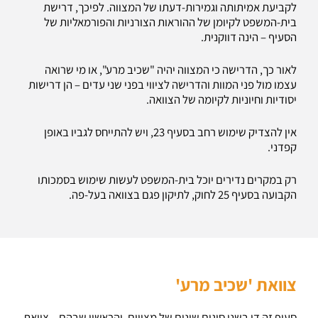
לקביעת אמיתותה וגמירות-דעתו של המצווה. לפיכך, דרישת
בית-המשפט לקיומן של ההוראות הצורניות והפורמאליות של
הסעיף – הינה דווקנית.
לאור כך, הדרישה כי המצווה יהיה "שכיב מרע", או מי שרואה
עצמו מול פני המוות והדרישה לציווי בפני שני עדים – הן דרישות
יסודיות וחיוניות לקיומה של הצוואה.
אין להצדיק שימוש רחב בסעיף 23, ויש להתייחס לגביו באופן
קפדני.
רק במקרים נדירים יוכל בית-המשפט לעשות שימוש בסמכותו
הקבועה בסעיף 25 לחוק, לתיקון פגם בצוואה בעל-פה.
צוואת 'שכיב מרע'
סעיף זה דן בשני סוגים שונים של מצווים, והראשון שבהם – צוואת