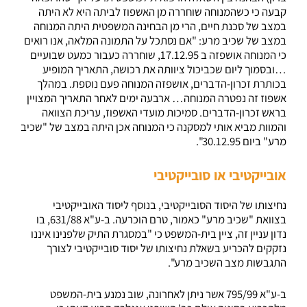
קבעה כי כשהמנוחה שוחררה מן האשפוז לביתה היא לא היתה
במצב של סכנת חיים, הרי מן הבחינה המשפטית היתה המנוחה
במצב של שכיב מרע: "אם נסתכל על התמונה המלאה, אנו רואים
כי המנוחה אושפזה ב 17.12.95, שוחררה כעבור כמעט שבועיים
…ובסמוך ליום שכביכול ציוותה את רכושה, התאריך המופיע
בכותרת זכרון-הדברים, אושפזה המנוחה פעם נוספת. במהלך
אשפוז זה נפטרה המנוחה… ארבעה ימים לאחר התאריך המצויין
בראש זכרון-הדברים. סמיכות מועדי האשפוז, עריכת הצוואה
והמוות מביא אותי למסקנה כי המנוחה אכן היתה במצב של "שכיב
מרע" ביום 30.12.95".
אובייקטיבי או סובייקטיבי
נחיצותו של היסוד הסובייקטיבי, בנוסף ליסוד האובייקטיבי
בצוואת "שכיב מרע" כאמור, טרם הוכרעה. ב-ע"א 631/88, בו
נדון עניין זה, ציין בית-המשפט כי "במסגרת התיק שלפנינו איננו
נזקקים להכריע בשאלת נחיצותו של יסוד סובייקטיבי לצורך
התגבשות מצב השכיב מרע".
ב-ע"א 795/99 אשר ניתן לאחרונה, שוב נמנע בית-המשפט