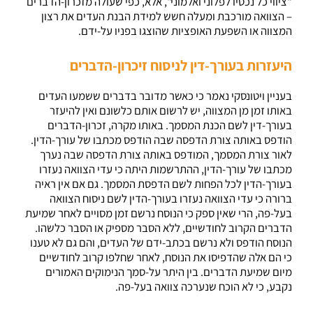
"ציווי כל נכסיו לפלוני ואלמוני", אלא, כפי שעולה מזכרון-הדברים
– הצוואה מורכבת ומעלה חשש למידת הבנת העדים את רצון
המצווה או השפעת האופציות שהוצגו בפניו על-ידם.
היעזרות בעורך-דין לניסוח זיכרון-הדברים
בעניין ויטונסקי נאמר כי כאשר מדובר בדברים ששמעו העדים
באותו זמן מן המצווה, יש לרשום אותם כלשונם ואין להיעזר
בעורך-דין לשם הכנת המסמך. באותו מקרה, זכרון-הדברים
הודפס באותה צורת הדפסה שבה הודפס מכתבו של עורך-הדין.
לאור צורת המסמך, המודפס באותה צורת הדפסה שבה נערך
מכתבו של עורך-הדין, ההתרשמות היתה כי עדי הצוואה נעזרו
בעורך-הדין לכל הפחות לשם הדפסת המסמך. גם אם אין ראיה
ברורה כי עדי הצוואה נעזרו בעורך-הדין לשם ניסוח הצוואה
בעל-פה, הרי שאין ספק כי הנוסח נרשם זמן מסויים לאחר שמיעת
הדברים הקרוב לחודשיים, ללא הסבר מספיק או הסבר כלשהו.
הנוסח הודפס ולא נרשם בכתב-ידם של העדים, והם גם לא טענו
כי הם אלה שהדפיסו את הנוסח, לאחר שחלפו קרוב לחודשיים
מיום שמיעת הדברים. בין היתר על-סמך הנימוקים האמורים
נקבע, כי לא הוכח שנערכה צוואה בעל-פה.