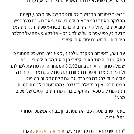
מלהכריע בסוגיה אולם כב' השופט אנגלרד הביע דעתו כי:
"באשר ליסודות הדרושים לקיום מצב של שכיב מרע, קיימת
מחלוקת האם די במצב אובייקטיבי, או שמא דרוש גם מצב נפשי
סובייקטיבי, מחלוקת שטרם הוכרעה בבית-משפט זה… נוטה אני
לדעה כי, כפי שפרופ' ש' שילה גורס – על רקע גישתה של ההלכה
היהודית – דרוש גם יסוד סובייקטיבי.
עם זאת, בנסיבות המקרה שלפנינו, מצא בית-המשפט המחוזי כי
התקיימו הן היסוד האובייקטיבי הן היסוד הסובייקטיבי… כפי
שעולה מתוך הראיות, ביום 8.9.93 המנוחה היתה מודעת למחלתה
ולחומרת מצבה ולסכנת המוות הנשקפת לה. גם אם נותרה בה
אופטימיות להטבה במצבה וגם אם תלתה תקוות בטיפול
הכימותרפי, אין בכל אלה כדי לגרוע ממודעותה לסכנת המוות
הנשקפת לה. מכאן שהתקיים בה היסוד הסובייקטיבי של שכיב
מרע."
בעניין שחם פסקה כב' השופטת ברון בבית-המשפט המחוזי
בתל-אביב:
"פנינו שני תנאים מצטברים לעשיית
צוואה בעל-פה
. האחד,