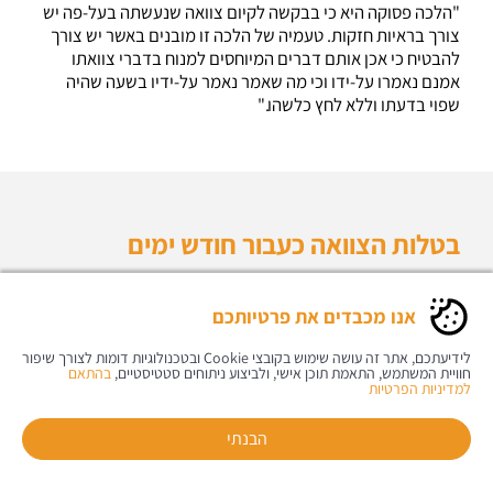
"הלכה פסוקה היא כי בבקשה לקיום צוואה שנעשתה בעל-פה יש
צורך בראיות חזקות. טעמיה של הלכה זו מובנים באשר יש צורך
להבטיח כי אכן אותם דברים המיוחסים למנוח בדברי צוואתו
אמנם נאמרו על-ידו וכי מה שאמר נאמר על-ידיו בשעה שהיה
שפוי בדעתו וללא לחץ כלשהו."
בטלות הצוואה כעבור חודש ימים
חוק הירושה הגביל תוקפה של צואה בעל-פה למשך תקופה של
אנו מכבדים את פרטיותכם
חודש ימים בלבד, ולאחריה, בחלוף הנסיבות לעשייתה, אם טרם
נפטר המצווה – הצוואה בטלה.
לידיעתכם, אתר זה עושה שימוש בקובצי Cookie ובטכנולוגיות דומות לצורך שיפור
חוויית המשתמש, התאמת תוכן אישי, ולביצוע ניתוחים סטטיסטיים,
בהתאם
למדיניות הפרטיות
ההגיון שבהוראה זו הוא עיקרון החזרה מהצוואה.
הבנתי
"משעברה תקופה של חודש ימים, יש להניח, שהמצווה חזר בו
מצוואתו בעל-פה – שנערכה שלא כדרך הצוואות של אדם שאינו
חייגו אלינו
יצירת קשר
הוראות הגעה
קרוב למות – והשעה מצויה בידו לערוך צוואה בכתב, כדרך