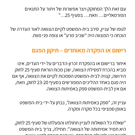
עם זאת הלך המחוקק ויצר אפשרות של ויתור על התנאים
הפורמאליים… וזאת… בסעיף 25…"
לגופו של עניין, סירב בית-המשפט לקיים הצוואה לאור העדרה של
הוכחה כי המצווה היה "שכיב מרע" או צופה פני מוות.
רישום או הפקדה מאוחרים – תיקון הפגם
איחור ברישום או בהפקדת זכרון-הדברים על-ידי העדים, אינו
מביא בהכרח לפסילת הצוואה, שכן מכוח הוראת סעיף 25 לחוק
הירושה, קנויה לבית-המשפט הסמכות לקיים את הצוואה, אף אם
היה פגם באחד ההליכים המפורשים בסעיף 23-20 לחוק, וזאת,
אם אין לבית-המשפט ספק באמיתות הצוואה.
עניין זה, "ספק באמיתות הצוואה", נבחן על-ידי בית-המשפט
באופן ספציפי בכל מקרה ומקרה.
"שאלת כל השאלות לעניין תחולתו והפעלתו של סעיף 25 לחוק,
היא תמיד אמיתותה של הצוואה": תחילה, צריך בית-המשפט