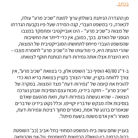
בכתב
.
מן ההגדרה הניתנת בשולחן ערוך למונח "שכיב מרע" עולה,
לכאורה, כי במשפט העברי, קנה-המידה שעל-פיו נקבעת הגדרתו
של מצווה כ"שכיב מרע" – הינו אובייקטיבי ומתמקד במצבו
הגופני של האדם. בכך, כמובן, אין כדי לייתר את החשיבות
שהמשפט העברי מייחס לתחושתו הסובייקטיבית של המצווה,
שהרי ההנחה היא, כי מודעותו של ה"שכיב מרע" לחומרת מצבו –
היא היוצרת אצלו אותה גמירות-דעת הנותנת תוקף לצוואתו.
ב-ד"נ 40/80 הוסיף כב' השופט אלון, כי בצוואת "שכיב מרע", אין
צורך ללוותה בקניין, שהרי הצורך בקניין בצוואת בריא הוא כדי
להוכיח את קיומה של "גמירות-דעת" מצד המצווה. במקרה של
"שכיב מרע" – חזקה בידינו, מכוח עצם הנסיבות שבהן נערכה
הצוואה – שהיא נעשתה בגמירות-דעת, וזאת מהטעם שאדם
בנסיבות אלה מבקש שדבריו יקויימו. וכלל נקוט בידינו שדברים
שנאמרים ברגע של אמת, נאמרים מתוך רצינות וגמירות-דעת,
מאחר ו"אין אדם משטה בשעת מיתה".
בעניין שחם עשה בית-המשפט המחוזי בתל-אביב (כב' השופטת
ברון) הבחנה בין השאלה הרפואית למשפטית: על-אף שהרופאה