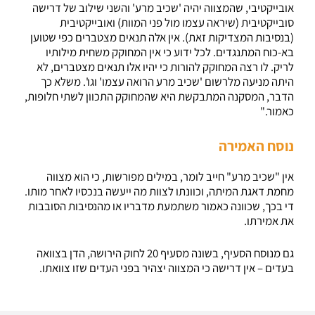
אובייקטיבי, שהמצווה יהיה 'שכיב מרע' והשני שילוב של דרישה
סובייקטיבית (שיראה עצמו מול פני המוות) ואובייקטיבית
(בנסיבות המצדיקות זאת). אין אלה תנאים מצטברים כפי שטוען
בא-כוח המתנגדים. לכל ידוע כי אין המחוקק משחית מילותיו
לריק. לו רצה המחוקק להורות כי יהיו אלו תנאים מצטברים, לא
היתה מניעה מלרשום 'שכיב מרע הרואה עצמו' וגו'. משלא כך
הדבר, המסקנה המתבקשת היא שהמחוקק התכוון לשתי חלופות,
כאמור."
נוסח האמירה
אין "שכיב מרע" חייב לומר, במילים מפורשות, כי הוא מצווה
מחמת דאגת המיתה, וכוונתו לצוות מה ייעשה בנכסיו לאחר מותו.
די בכך, שכוונה כאמור משתמעת מדבריו או מהנסיבות הסובבות
את אמירתו.
גם מנוסח הסעיף, בשונה מסעיף 20 לחוק הירושה, הדן בצוואה
בעדים – אין דרישה כי המצווה יצהיר בפני העדים שזו צוואתו.