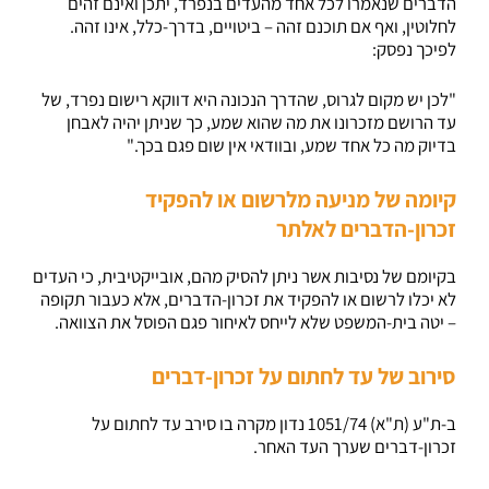
הדברים שנאמרו לכל אחד מהעדים בנפרד, יתכן ואינם זהים
לחלוטין, ואף אם תוכנם זהה – ביטויים, בדרך-כלל, אינו זהה.
לפיכך נפסק:
"לכן יש מקום לגרוס, שהדרך הנכונה היא דווקא רישום נפרד, של
עד הרושם מזכרונו את מה שהוא שמע, כך שניתן יהיה לאבחן
בדיוק מה כל אחד שמע, ובוודאי אין שום פגם בכך."
קיומה של מניעה מלרשום או להפקיד
זכרון-הדברים לאלתר
בקיומם של נסיבות אשר ניתן להסיק מהם, אובייקטיבית, כי העדים
לא יכלו לרשום או להפקיד את זכרון-הדברים, אלא כעבור תקופה
– יטה בית-המשפט שלא לייחס לאיחור פגם הפוסל את הצוואה.
סירוב של עד לחתום על זכרון-דברים
ב-ת"ע (ת"א) 1051/74 נדון מקרה בו סירב עד לחתום על
זכרון-דברים שערך העד האחר.