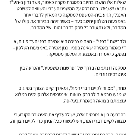
שאלות אלו הושבו בחיוב במסגרת מקרה כאמור, אשר נדון ב-תע"ז
(ת"א) 764/83. בהתבסס על המשפט העברי והשוואה למשפט
האנגלי, הגיע בית-המשפט למסקנה כי המאזין לדברי אחר
באמצעות הטלפון יחשב כעד – כאשר זיהה בבירור את קולו של
המדבר, ולא נתעורר כל ספק בדבר זהותו של המדבר.
ולדרישת "בפני" – האם מצריכה היא אמירה בפני העד פיזית, או
די כאמור באמירה שאינה בפניו, כגון אמירה באמצעות הטלפון –
נפסק, כי אמירה באמצעות הטלפון מספיקה.
מסקנה זו נתמכה בדרך של "פרשנות משפטית" והכרעה בין
אינטרסים נוגדים.
מחד, "מצווה לקיים דברי המת", ומאידך קיים הצורך בסייגים
שימנעו מרמאים לפברק צוואות. אינטרסים אלה קיימים במלוא
עוצמתם בצוואה הנאמרת בעל-פה.
בהכרעה בין אינטרסים אלה, יש להעדיף את האינטרס הקובע כי
מצווה לקיים דברי המת, ויש לעשות ככל הניתן כדי לקיים רצון זה.
אמנם, הרחבת אינטרס זה עשויה לגרום להרחבת מעגל דרכי