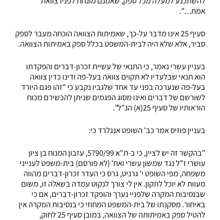
להשתכנע למעלה מכל ספק, שאמנם מונחת לפניו צוואת
אמת…".
סעיף 25 אינו מדבר על-כך, שאמיתות הצוואה הוכחה מעבר לספק
סביר, אלא שלא היה לבית-המשפט בכלל ספק באמיתות הצוואה.
בעניין עשרי נאמר, כי התנאי של עשיית זכרון-דברים והפקדתו
הוא תנאי שבלעדיו לא תקוים צוואה בעל-פה ודינו כדין צוואה
בעל-פה שנערכה בפני עד אחד שלגביו נקבע כי "זהו פגם היורד
לשורשם של דברים ואינו מסוג הפגמים שניתן להכשירם מכוח
הוראותיו של סעיף 25(א) הנ"ל".
בעניין פוזיס אמר כב' השופט אנגלרד כי:
"בהקשר זה יש לציין, כי ב-ת"א 5790/99, עזבון המנוח בן ציון
עושרי ז"ל נגד שמשון עשרי ואח' (לא פורסם) בית-משפט לענייני
משפחה, מפי השופט י' גרניט, גרס כי העדר זכרון-דברים מהווה
מעוות לא יוכל לתקון. אין לי צורך לנקוט עמדה בשאלה זו, משום
שבנסיבות המקרה שלפניי נערך והופקד זכרון-דברים, אם כי
באיחור. מסקנתו של בית-המשפט המחוזי כי בנסיבות המקרה אין
להטיל ספק באמיתותה של הצוואה, במובן סעיף 25 לחוק,