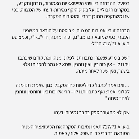
בפועל, ההבחנה בין שתי הסיטואציות האמורות, תבחן ותקבע,
במקרים הגבוליים, על בסיס היקף גמירות-דעתו של המצווה, כפי
שזו משתקפת מתוכן דבריו ומנסיבות המקרה.
הבחנה זו בין אמירות המצווה, מבוססת על הוראת המשפט
העברי, כפי שמובאת ברמב"ם, זכיה ומתנה, ח' י"ב-י"ג, וכמצוטט
ב-ע"א 717/71 הנ"ל:
"שכיב מרע שאמר: כתבו ותנו לפלוני מנה, ומת קודם שיכתבו
ויתנו לו – אין כותבין, ואין נותנין, שמא לא גמר להקנותו אלא
בשטר, ואין שטר לאחר מיתה.
…ואם אמר 'כתבו' כדי ליפות כח המקבל, כגון שאמר: תנו מנה
לפלוני ואמר: ואף כתבו ותנו לו – הרי אלו כותבין, וחותמין ונותנין
לאחר מיתה."
שכן לא מתעורר ספק בדבר גמירות-דעתו.
ב-ע"א 717/71 תאמו נסיבות המקרה את הסיטואציה השניה
המובאת בדברי כב' השופט אלוני, כאמור.