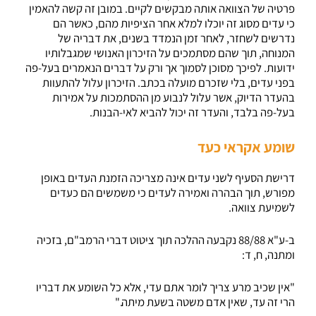
פרטיה של הצוואה אותה מבקשים לקיים. במובן זה קשה להאמין
כי עדים מסוג זה יוכלו למלא אחר הציפיות מהם, כאשר הם
נדרשים לשחזר, לאחר זמן הנמדד בשנים, את דבריה של
המנוחה, תוך שהם מסתמכים על הזיכרון האנושי שמגבלותיו
ידועות. לפיכך מסוכן לסמוך אך ורק על דברים הנאמרים בעל-פה
בפני עדים, בלי שזכרם מועלה בכתב. הזיכרון עלול להתעוות
בהעדר הדיוק, אשר עלול לנבוע מן ההסתמכות על אמירות
בעל-פה בלבד, והעדר זה יכול להביא לאי-הבנות.
שומע אקראי כעד
דרישת הסעיף לשני עדים אינה מצריכה הזמנת העדים באופן
מפורש, תוך הבהרה ואמירה לעדים כי משמשים הם כעדים
לשמיעת צוואה.
ב-ע"א 88/88 נקבעה ההלכה תוך ציטוט דברי הרמב"ם, בזכיה
ומתנה, ח, ד:
"אין שכיב מרע צריך לומר אתם עדי, אלא כל השומע את דבריו
הרי זה עד, שאין אדם משטה בשעת מיתה."