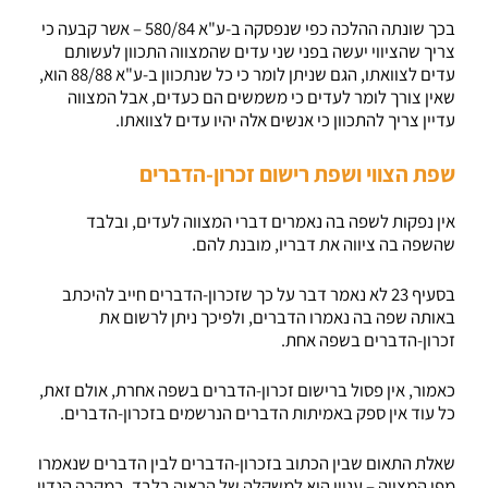
בכך שונתה ההלכה כפי שנפסקה ב-ע"א 580/84 – אשר קבעה כי
צריך שהציווי יעשה בפני שני עדים שהמצווה התכוון לעשותם
עדים לצוואתו, הגם שניתן לומר כי כל שנתכוון ב-ע"א 88/88 הוא,
שאין צורך לומר לעדים כי משמשים הם כעדים, אבל המצווה
עדיין צריך להתכוון כי אנשים אלה יהיו עדים לצוואתו.
שפת הצווי ושפת רישום זכרון-הדברים
אין נפקות לשפה בה נאמרים דברי המצווה לעדים, ובלבד
שהשפה בה ציווה את דבריו, מובנת להם.
בסעיף 23 לא נאמר דבר על כך שזכרון-הדברים חייב להיכתב
באותה שפה בה נאמרו הדברים, ולפיכך ניתן לרשום את
זכרון-הדברים בשפה אחת.
כאמור, אין פסול ברישום זכרון-הדברים בשפה אחרת, אולם זאת,
כל עוד אין ספק באמיתות הדברים הנרשמים בזכרון-הדברים.
שאלת התאום שבין הכתוב בזכרון-הדברים לבין הדברים שנאמרו
מפי המצווה – עניין הוא למשקלה של הראיה בלבד. במקרה הנדון