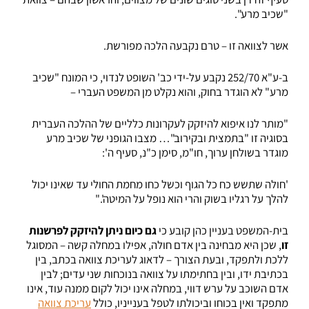
"שכיב מרע".
אשר לצוואה זו – טרם נקבעה הלכה מפורשת.
ב-ע"א 252/70 נקבע על-ידי כב' השופט לנדוי, כי המונח "שכיב
מרע" לא הוגדר בחוק, והוא נקלט מן המשפט העברי –
"מותר לנו איפוא להיזקק לעקרונות כלליים של ההלכה העברית
בסוגיה זו "בתמצית ובקירוב"… מצבו הגופני של שכיב מרע
מוגדר בשולחן ערוך, חו"מ, סימן כ"נ, סעיף ה':
'חולה שתשש כח כל הגוף וכשל כחו מחמת החולי עד שאינו יכול
להלך על רגליו בשוק והרי הוא נופל על המיטה'."
בית-המשפט בעניין כהן קובע כי
גם כיום ניתן להיזקק לפרשנות
זו
, שכן היא מבחינה בין אדם חולה, אפילו במחלה קשה – המסוגל
ללכת ולתפקד, ובעת הצורך – לדאוג לעריכת צוואה בכתב, בין
בכתיבת ידו, ובין בחתימתו על צוואה בנוכחות שני עדים; לבין
אדם השוכב על ערש דווי, במחלה אינו יכול לקום ממנה עוד, אינו
מתפקד ואין בכוחו וביכולתו לטפל בענייניו, כולל
עריכת צוואה