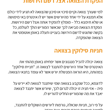
הפקדת הצוואה אצל רשם הירושות
למי שעורך צוואה וקיים סיכוי או סיכון שהצוואה לא תגיע לידי כולם
אלא תמצא על ידי אחד מהיורשים אשר יש לו אינטרס באי מימושה
או שלא תימצא כלל – מומלץ להפקיד אותה אצל רשם הירושות.
הפקדת הצוואה מביאה לכך שכאשר המוריש הולך לעולמו, כל
בקשה שתוגש לרשם הירושה בעניינו תעלה באופן אוטומטי את
הצוואה שהופקדה.
תניות סילוקין בצוואה
צוואה יכולה להכיל מנגנונים אשר יפחיתו באופן מהותי את
האינטרס של אחד היורשים להתנגד לצוואה זו. "תניית סילוקין"
במהותה, היא הוראה המנשלת יורש אשר לא עומד בתנאי הצוואה.
לדוגמא, ככל שנקבע בצוואה שמי שיתנגד לצוואה לא יירש על
פיה – אזי תניה זו יכולה לגרום לכך, שיורש אשר יתנגד לצוואה
יאבד את מה שהמוריש החליט להוריש לו.
על פי רוב, תניות שכאלה, גורמות ליורשים השוקלים להתנגד,
לחשוב פעמיים בטרם נקיטת צעד שכזה.