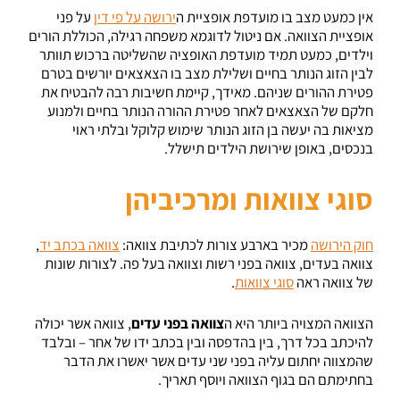
אין כמעט מצב בו מועדפת אופציית ה
ירושה על פי דין
על פני
אופציית הצוואה. אם ניטול לדוגמא משפחה רגילה, הכוללת הורים
וילדים, כמעט תמיד מועדפת האופציה שהשליטה ברכוש תוותר
לבין הזוג הנותר בחיים ושלילת מצב בו הצאצאים יורשים בטרם
פטירת ההורים שניהם. מאידך, קיימת חשיבות רבה להבטיח את
חלקם של הצאצאים לאחר פטירת ההורה הנותר בחיים ולמנוע
מציאות בה יעשה בן הזוג הנותר שימוש קלוקל ובלתי ראוי
בנכסים, באופן שירושת הילדים תישלל.
סוגי צוואות ומרכיביהן
חוק הירושה
מכיר בארבע צורות לכתיבת צוואה:
צוואה בכתב יד
,
צוואה בעדים, צוואה בפני רשות וצוואה בעל פה. לצורות שונות
של צוואה ראה
סוגי צוואות
.
הצוואה המצויה ביותר היא ה
צוואה בפני עדים
, צוואה אשר יכולה
להיכתב בכל דרך, בין בהדפסה ובין בכתב ידו של אחר – ובלבד
שהמצווה יחתום עליה בפני שני עדים אשר יאשרו את הדבר
בחתימתם הם בגוף הצוואה ויוסף תאריך.