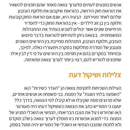
אנשים נמנעים לעתים מלערוך צוואה מאחר שהם חפצים להשאיר
את הוראות חוק הירושה, כהוראות שיקבעו את חלוקת העזבון
שלהם לאחר פטירתם. הבעיה היא, שגם אם הוראות החוק קובעות
חלוקה בין בן זוג לילדים – אין בהוראות החוק כדי להסדיר
תרחישים שונים אשר יכולים לשבש בעתיד את ההתנהלות
המשפחתית. בצוואה ניתן להתייחס להוראות בדבר מימוש
העזבון, חלוקת העזבון, התנהלות מחייבת בין היורשים השונים
ומנגנון של הסדרת מחלוקות במקרה ויתעוררו כאלה. לפיכך,
ובמיוחד במקרים בהם אין חפיפה בין היורשים על פי דין לבין אילו
שחפצים להוריש להם, רצוי ביותר לערוך צוואה מתאימה.
צלילות ושיקול דעת
העילות השכיחות לתקיפת צוואה הן "העדר כשירות" ו/או
"השפעה בלתי הוגנת" על המנוח. בני משפחה או אנשים אחרים,
שלא מרוצים ממה שקיבלו או לא קיבלו לפי הצוואה, בדרך כלל
יטענו כי המוריש כתב את הצוואה כששיקול דעתו היה מעורער
ו/או שהיורש ניצל את מצבו הבריאותי, הנפשי או השכלי הפגיע של
המנוח. כדי למנוע אפשרות כזו מומלץ לערוך צוואה בשלב מוקדם
ולא לחכות שמצבו הנפשי או השכלי של המוריש יהיה מוטל בספק.