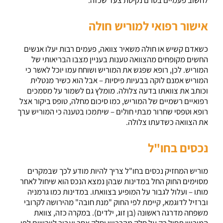
אישור רפואי למוריש חולה
כשאדם קשיש או חולה משאיר צוואה, פעמים רבות יעלו אנשים
החשים מקופחים מהצוואה טענות בעניין מצבו הבריאותי של
המוריש. לכן, רופא שפגש את המוריש ושוחח עמו יוכל לאשר כי
המוריש אמנם לוקה בבעיות פיסיות – אבל הוא כשיר מנטלית
וכותב את צוואתו בדעה צלולה. מומלץ גם לשמור על מסמכים
רפואיים רשמיים של המוריש, כמו סיכום מחלה, טופס ביקור אצל
רופא וטפסי שחרור מבתי חולים – שיתמכו בטענה כי המוריש ערך
את הצוואה כשדעתו צלולה.
נכסים בחו"ל
מוריש המחזיק נכסים בחו"ל צריך להיות מודע לכך שבמקרים
מסוימים החוק החל במדינות שבהן נמצא הנכס הוא שיחול לאחר
מותו – ועלול לגבור על המופיע בצוואתו. במדינות כמו גרמניה
וברזיל לדוגמא, קיימת לפי החוק "מנת חובה" מהירושה לקרובי
משפחה מדרגה ראשונה (בן זוג, ילדים). במקרה כזה, צוואת
המוריש תחול רק על חלק מהרכוש וחלק אחר יעבור ליורשים לפי