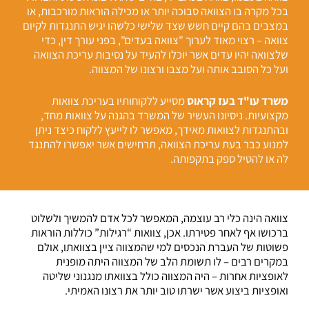
בכל מקרה בו הצוואה סבוכה יותר או מכילה הוראות מורכבות, או
במצבים בהם קיים חשש שצד שלישי כלשהו יגיש התנגדות לקיום
צוואה – רצוי מאוד לערוך "צוואה בעדים", בפני עורך דין, כדי
שלצוואה יהיו עדים אשר יוכלו להעיד על נסיבות עריכת הצוואה
ועל כל הסובב אותה ועל מצבו ורצונו של המצווה.
משרד עו"ד בעז קראוס
מסייע ללקוחותיו בעריכת צוואות
מקצועיות. ניסיונו העשיר של המשרד בהגנה על צוואות מחד,
ובהתנגדות לצוואות מאידך, מאפשר לו לייעץ ללקוח כיצד ניתן
למנוע כבר בעת עריכת הצוואה, תרחישים אשר יאפשרו להתנגד
לה או להטיל ספק בתקפותה.
צוואה הינה כלי רב עוצמה, המאפשר לכל אדם להמשיך ולשלוט
ברכושו אף לאחר פטירתו. אכן, צוואות “רגילות” כוללות הוראות
פשוטות של העברת הנכסים למי שהמצווה ציין בצוואתו, אולם
במקרים רבים – לו תשומת הלב של המצווה היתה מופנית
לאופציות אחרות – היה המצווה כולל בצוואתו מנגנוני שליטה
ואופציות ביצוע אשר ישרתו טוב יותר את רצונו האמיתי.