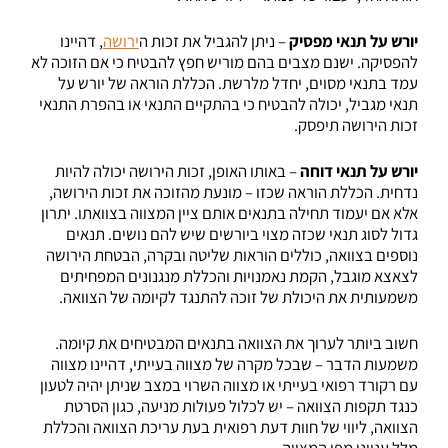
יורש על תנאי מפסיק
– ניתן להגביל את זכות ה
ירושה
, דהיינו
להפסיקה. ישנם מצבים בהם מוריש חפץ להבטיח כי אם הזוכה לא
עמד בתנאי מסוים, יחדל מלרשת. הכללת הוראה של יורש על
תנאי מגביל, יכולה להבטיח כי בהתקיים התנאי או בהפרת התנאי
זכות הירושה תיפסק.
יורש על תנאי דוחה
– באותו האופן, זכות הירושה יכולה להיות
נדחית. הכללת הוראה שכזו – מונעת מהזוכה את זכות הירושה,
אלא אם יעמוד תחילה בתנאים אותם ציין המצווה בצוואתו. יתרון
גדול לסוג תנאי שכזה מצוי ביורשים שיש להם נושים. תנאים
נוספים בצוואה, כוללים הוראות שליטה ובקרה, הבטחת הירושה
לצאצא מוגבל, הקמת נאמנויות והכללת מנגנונים המפחיתים
משמעותית את היכולת של זוכה להתנגד לקיומה של הצוואה.
חשוב ביותר לערוך את הצוואה בתנאים המבטיחים את קיומה.
משמעות הדבר – שבכל מקרה של מצווה בעייתי, דהיינו מצווה
עם רקורד רפואי בעייתי או מצווה השרוי במצב שניתן יהיה לטעון
כנגד תקפות הצוואה – יש לכלול פעולות מניעה, כגון הסרטת
הצוואה, ליווי של חוות דעת רפואית בעת עריכת הצוואה והכללת