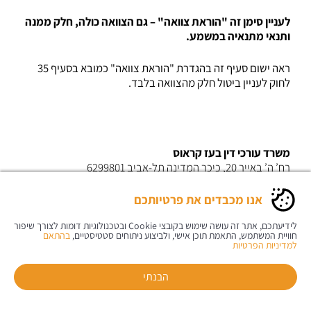
לעניין סימן זה "הוראת צוואה" – גם הצוואה כולה, חלק ממנה
ותנאי מתנאיה במשמע.
ראה ישום סעיף זה בהגדרת "הוראת צוואה" כמובא בסעיף 35
לחוק לעניין ביטול חלק מהצוואה בלבד.
משרד עורכי דין בעז קראוס
רח’ ה’ באייר 20, כיכר המדינה תל-אביב 6299801
טל:
03-6912307
| פקס: 03-6912312 |
info@boazkraus.co.il
כל הזכויות שמורות ל
משרד עורכי-דין בעז קראוס – צוואה וירושה
אנו מכבדים את פרטיותכם
תקנון אתר
|
מדיניות הפרטיות
לידיעתכם, אתר זה עושה שימוש בקובצי Cookie ובטכנולוגיות דומות לצורך שיפור
חוויית המשתמש, התאמת תוכן אישי, ולביצוע ניתוחים סטטיסטיים,
בהתאם
למדיניות הפרטיות
הבנתי
חייגו אלינו
יצירת קשר
הוראות הגעה