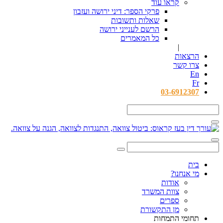
קראו עוד
פרקי הספר: דיני ירושה ועזבון
שאלות ותשובות
הרשם לענייני ירושה
כל המאמרים
|
הרצאות
צרו קשר
En
Fr
03-6912307
בית
מי אנחנו?
אודות
צוות המשרד
ספרים
מן התקשורת
תחומי התמחות