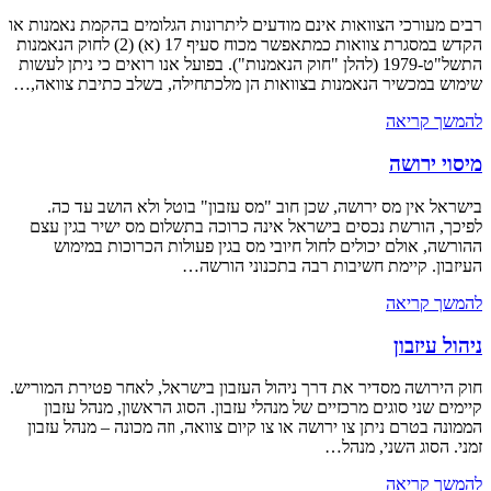
רבים מעורכי הצוואות אינם מודעים ליתרונות הגלומים בהקמת נאמנות או
הקדש במסגרת צוואות כמתאפשר מכוח סעיף 17 (א) (2) לחוק הנאמנות
התשל"ט-1979 (להלן "חוק הנאמנות"). בפועל אנו רואים כי ניתן לעשות
שימוש במכשיר הנאמנות בצוואות הן מלכתחילה, בשלב כתיבת צוואה,…
להמשך קריאה
מיסוי ירושה
בישראל אין מס ירושה, שכן חוב "מס עזבון" בוטל ולא הושב עד כה.
לפיכך, הורשת נכסים בישראל אינה כרוכה בתשלום מס ישיר בגין עצם
ההורשה, אולם יכולים לחול חיובי מס בגין פעולות הכרוכות במימוש
העיזבון. קיימת חשיבות רבה בתכנוני הורשה…
להמשך קריאה
ניהול עיזבון
חוק הירושה מסדיר את דרך ניהול העזבון בישראל, לאחר פטירת המוריש.
קיימים שני סוגים מרכזיים של מנהלי עזבון. הסוג הראשון, מנהל עזבון
הממונה בטרם ניתן צו ירושה או צו קיום צוואה, וזה מכונה – מנהל עזבון
זמני. הסוג השני, מנהל…
להמשך קריאה