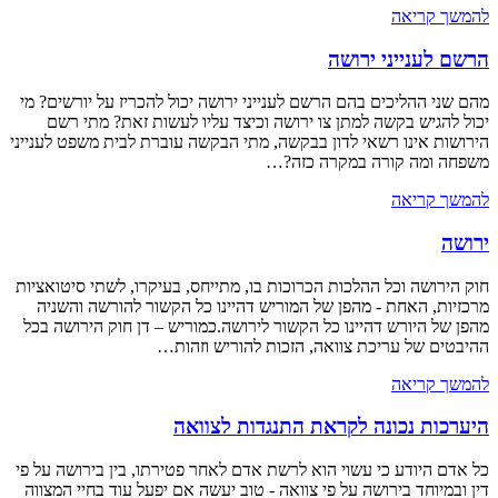
להמשך קריאה
הרשם לענייני ירושה
מהם שני ההליכים בהם הרשם לענייני ירושה יכול להכריז על יורשים? מי
יכול להגיש בקשה למתן צו ירושה וכיצד עליו לעשות זאת? מתי רשם
הירושות אינו רשאי לדון בבקשה, מתי הבקשה עוברת לבית משפט לענייני
משפחה ומה קורה במקרה כזה?…
להמשך קריאה
ירושה
חוק הירושה וכל ההלכות הכרוכות בו, מתייחס, בעיקרו, לשתי סיטואציות
מרכזיות, האחת - מהפן של המוריש דהיינו כל הקשור להורשה והשניה
מהפן של היורש דהיינו כל הקשור לירושה.כמוריש – דן חוק הירושה בכל
ההיבטים של עריכת צוואה, הזכות להוריש וזהות…
להמשך קריאה
היערכות נכונה לקראת התנגדות לצוואה
כל אדם היודע כי עשוי הוא לרשת אדם לאחר פטירתו, בין בירושה על פי
דין ובמיוחד בירושה על פי צוואה - טוב יעשה אם יפעל עוד בחיי המצווה