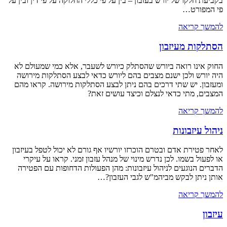
בקביעת חלקו של יורש בעזבון – בין על פי כללי החלוקה על פי דין ובין על
פי המפורט…
להמשך קריאה
הסתלקות מעיזבון
החוק אינו רואה ביורש שהסתלק כיורש לשעבר, אלא כמי שמעולם לא
היה יורש ולכן ישנם מצבים בהם ליורש כדאי לבצע הסתלקות מירושה
ומעזבון. יש שתי דרכים בהם ניתן לבצע הסתלקות מירושה. קראו מהם
המצבים, מתי כדאי לנצלם וכיצד עושים זאת?
להמשך קריאה
ניהול עיזבונות
לאחר פטירת אדם ובטרם הוכרזו יורשיו אף גורם לא יכול לטפל בעיזבון
או לפעול בשמו. לכן נדרש מינוי של מנהל עזבון זמני. קראו על עיקרי
הדברים הנוגעים לניהול עיזבונות: מהן הפעולות הדחופות עם הפטירה
אותן ניתן לבקש מביהמ"ש לגבי העזבון?…
להמשך קריאה
עיזבון