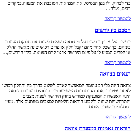
כדי לבדוק, ולו בפן הבסיסי, את המציאות הסובבת את המצווה.במקרים
רבים, מגלה…
להמשך קריאה
הסכם בין יורשים
יורשים על פי דין ויורשים על פי צוואה רשאים לשנות את חלוקת העיזבון
ביניהם, כך שכל אחד מהם יקבל חלק או פריט רכוש שונה מאשר החלק
או הפריט המגיע לו על פי צו הירושה או צו קיום הצוואה. בידי היורשים,…
להמשך קריאה
תנאים בצוואה
צוואה הינה כלי רב עוצמה המאפשר לאדם לשלוט בדרך בה יתחלק רכושו
לאחר פטירתו. אחד מהיתרונות המשמעותיים הגלומים בעריכת צוואה
הינה האפשרות המוענקת למוריש בחוק הירושה לצפות מצבים
והתרחשויות שונות ולקבוע הוראות חליפיות למצבים משתנים אלה. מעין
"מסלולים" שונים אותם…
להמשך קריאה
הוראות נאמנות במסגרת צוואה