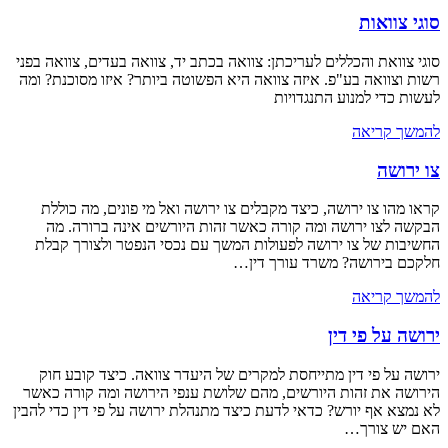
סוגי צוואות
סוגי צוואת והכללים לעריכתן: צוואה בכתב יד, צוואה בעדים, צוואה בפני
רשות וצוואה בע"פ. איזה צוואה היא הפשוטה ביותר? איזו מסוכנת? ומה
לעשות כדי למנוע התנגדויות
להמשך קריאה
צו ירושה
קראו מהו צו ירושה, כיצד מקבלים צו ירושה ואל מי פונים, מה כוללת
הבקשה לצו ירושה ומה קורה כאשר זהות היורשים אינה ברורה. מה
החשיבות של צו ירושה לפעולות המשך עם נכסי הנפטר ולצורך קבלת
חלקכם בירושה? משרד עורך דין…
להמשך קריאה
ירושה על פי דין
ירושה על פי דין מתייחסת למקרים של היעדר צוואה. כיצד קובע חוק
הירושה את זהות היורשים, מהם שלושת ענפי הירושה ומה קורה כאשר
לא נמצא אף יורש? כדאי לדעת כיצד מתנהלת ירושה על פי דין כדי להבין
האם יש צורך…