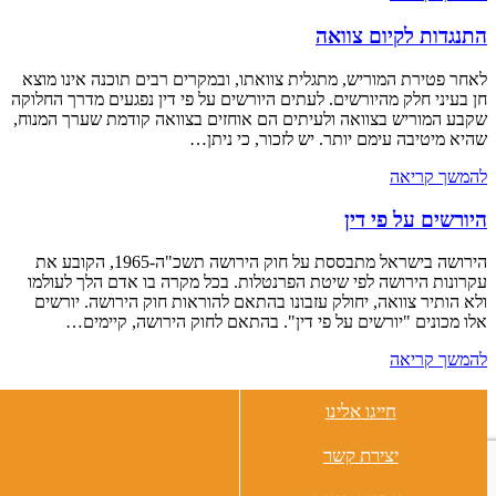
התנגדות לקיום צוואה
לאחר פטירת המוריש, מתגלית צוואתו, ובמקרים רבים תוכנה אינו מוצא
חן בעיני חלק מהיורשים. לעתים היורשים על פי דין נפגעים מדרך החלוקה
שקבע המוריש בצוואה ולעיתים הם אוחזים בצוואה קודמת שערך המנוח,
שהיא מיטיבה עימם יותר. יש לזכור, כי ניתן…
להמשך קריאה
היורשים על פי דין
הירושה בישראל מתבססת על חוק הירושה תשכ"ה-1965, הקובע את
עקרונות הירושה לפי שיטת הפרנטלות. בכל מקרה בו אדם הלך לעולמו
ולא הותיר צוואה, יחולק עזבונו בהתאם להוראות חוק הירושה. יורשים
אלו מכונים "יורשים על פי דין". בהתאם לחוק הירושה, קיימים…
להמשך קריאה
משרד עורכי דין בעז קראוס
חייגו אלינו
רח’ ה’ באייר 20, כיכר המדינה תל-אביב 6299801
טל:
03-6912307
| פקס: 03-6912312 |
info@boazkraus.co.il
יצירת קשר
כל הזכויות שמורות ל
משרד עורכי-דין בעז קראוס – צוואה וירושה
תקנון אתר
|
מדיניות הפרטיות