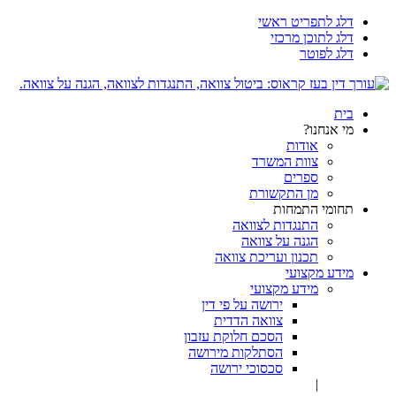
דלג לתפריט ראשי
דלג לתוכן מרכזי
דלג לפוטר
בית
מי אנחנו?
אודות
צוות המשרד
ספרים
מן התקשורת
תחומי התמחות
התנגדות לצוואה
הגנה על צוואה
תכנון ועריכת צוואה
מידע מקצועי
מידע מקצועי
ירושה על פי דין
צוואה הדדית
הסכם חלוקת עזבון
הסתלקות מירושה
סכסוכי ירושה
|