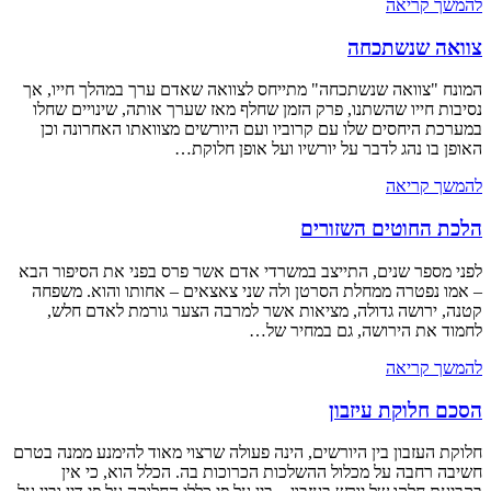
להמשך קריאה
צוואה שנשתכחה
המונח "צוואה שנשתכחה" מתייחס לצוואה שאדם ערך במהלך חייו, אך
נסיבות חייו שהשתנו, פרק הזמן שחלף מאז שערך אותה, שינויים שחלו
במערכת היחסים שלו עם קרוביו ועם היורשים מצוואתו האחרונה וכן
האופן בו נהג לדבר על יורשיו ועל אופן חלוקת…
להמשך קריאה
הלכת החוטים השזורים
לפני מספר שנים, התייצב במשרדי אדם אשר פרס בפני את הסיפור הבא
– אמו נפטרה ממחלת הסרטן ולה שני צאצאים – אחותו והוא. משפחה
קטנה, ירושה גדולה, מציאות אשר למרבה הצער גורמת לאדם חלש,
לחמוד את הירושה, גם במחיר של…
להמשך קריאה
הסכם חלוקת עיזבון
חלוקת העזבון בין היורשים, הינה פעולה שרצוי מאוד להימנע ממנה בטרם
חשיבה רחבה על מכלול ההשלכות הכרוכות בה. הכלל הוא, כי אין