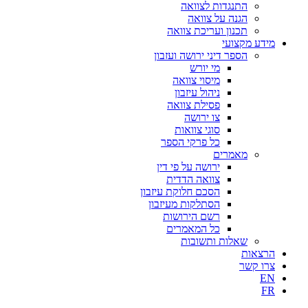
התנגדות לצוואה
הגנה על צוואה
תכנון ועריכת צוואה
מידע מקצועי
הספר דיני ירושה ועזבון
מי יורש
מיסוי צוואה
ניהול עיזבון
פסילת צוואה
צו ירושה
סוגי צוואות
כל פרקי הספר
מאמרים
ירושה על פי דין
צוואה הדדית
הסכם חלוקת עיזבון
הסתלקות מעיזבון
רשם הירושות
כל המאמרים
שאלות ותשובות
הרצאות
צרו קשר
EN
FR