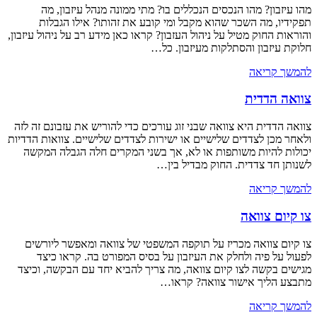
מהו עיזבון? מהו הנכסים הנכללים בו? מתי ממונה מנהל עיזבון, מה
תפקידיו, מה השכר שהוא מקבל ומי קובע את זהותו? אילו הגבלות
והוראות החוק מטיל על ניהול העזבון? קראו כאן מידע רב על ניהול עיזבון,
חלוקת עיזבון והסתלקות מעיזבון. כל…
להמשך קריאה
צוואה הדדית
צוואה הדדית היא צוואה שבני זוג עורכים כדי להוריש את עזבונם זה לזה
ולאחר מכן לצדדים שלישיים או ישירות לצדדים שלישיים. צוואות הדדיות
יכולות להיות משותפות או לא, אך בשני המקרים חלה הגבלה המקשה
לשנותן חד צדדית. החוק מבדיל בין…
להמשך קריאה
צו קיום צוואה
צו קיום צוואה מכריז על תוקפה המשפטי של צוואה ומאפשר ליורשים
לפעול על פיה ולחלק את העיזבון על בסיס המפורט בה. קראו כיצד
מגישים בקשה לצו קיום צוואה, מה צריך להביא יחד עם הבקשה, וכיצד
מתבצע הליך אישור צוואה? קראו…
להמשך קריאה