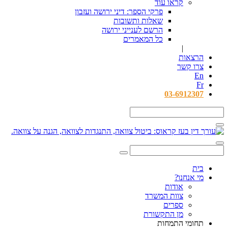
קראו עוד
פרקי הספר: דיני ירושה ועזבון
שאלות ותשובות
הרשם לענייני ירושה
כל המאמרים
|
הרצאות
צרו קשר
En
Fr
03-6912307
בית
מי אנחנו?
אודות
צוות המשרד
ספרים
מן התקשורת
תחומי התמחות