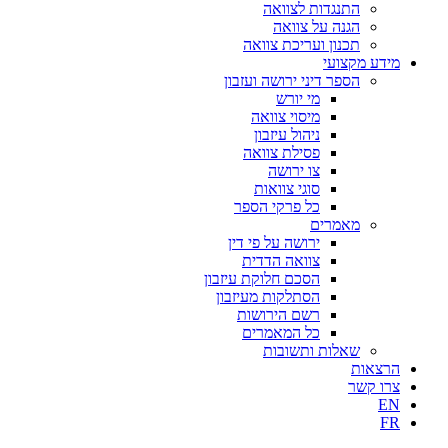
התנגדות לצוואה
הגנה על צוואה
תכנון ועריכת צוואה
מידע מקצועי
הספר דיני ירושה ועזבון
מי יורש
מיסוי צוואה
ניהול עיזבון
פסילת צוואה
צו ירושה
סוגי צוואות
כל פרקי הספר
מאמרים
ירושה על פי דין
צוואה הדדית
הסכם חלוקת עיזבון
הסתלקות מעיזבון
רשם הירושות
כל המאמרים
שאלות ותשובות
הרצאות
צרו קשר
EN
FR