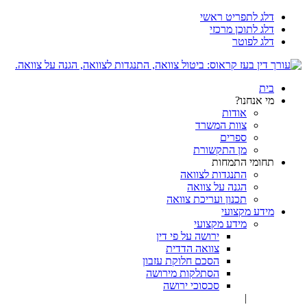
דלג לתפריט ראשי
דלג לתוכן מרכזי
דלג לפוטר
בית
מי אנחנו?
אודות
צוות המשרד
ספרים
מן התקשורת
תחומי התמחות
התנגדות לצוואה
הגנה על צוואה
תכנון ועריכת צוואה
מידע מקצועי
מידע מקצועי
ירושה על פי דין
צוואה הדדית
הסכם חלוקת עזבון
הסתלקות מירושה
סכסוכי ירושה
|