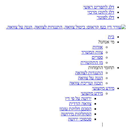
דלג לתפריט ראשי
דלג לתוכן מרכזי
דלג לפוטר
בית
מי אנחנו?
אודות
צוות המשרד
ספרים
מן התקשורת
תחומי התמחות
התנגדות לצוואה
הגנה על צוואה
תכנון ועריכת צוואה
מידע מקצועי
מידע מקצועי
ירושה על פי דין
צוואה הדדית
הסכם חלוקת עזבון
הסתלקות מירושה
סכסוכי ירושה
|