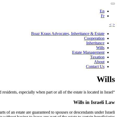
En
Fr
>
<
Boaz Kraus Advocates, Inheritance & Estate
Cooperation
Inheritance
Wills
Estate Management
Taxation
About
Contact Us
Wills
“We specialize in the writing of wills, which is particularly important for foreign citizens and residents, especially when part or all of the estate is located in Israel”
Wills in Israeli Law
parts of an estate are guaranteed to spouses or descendants under Israeli
e without having to leave any part of the estate to certain beneficiaries.