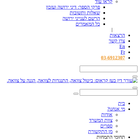
קראו עוד
פרקי הספר: דיני ירושה ועזבון
שאלות ותשובות
הרשם לענייני ירושה
כל המאמרים
|
הרצאות
צרו קשר
En
Fr
03-6912307
בית
מי אנחנו?
אודות
צוות המשרד
ספרים
מן התקשורת
תחומי התמחות