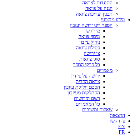
התנגדות לצוואה
הגנה על צוואה
תכנון ועריכת צוואה
מידע מקצועי
הספר דיני ירושה ועזבון
מי יורש
מיסוי צוואה
ניהול עיזבון
פסילת צוואה
צו ירושה
סוגי צוואות
כל פרקי הספר
מאמרים
ירושה על פי דין
צוואה הדדית
הסכם חלוקת עיזבון
הסתלקות מעיזבון
רשם הירושות
כל המאמרים
שאלות ותשובות
הרצאות
צרו קשר
EN
FR