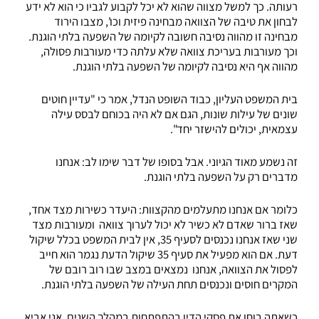
רעותה. כך למשל מצווה שהוא לא יכל לקבוע לגביו כי הוא לא ידע
לבחון את טיבה של הצוואה מבחינה פיזית וכו', מצבו הירוד
מבחינה זו מהווה נסיבה חשובה לקיומה של השפעה בלתי הוגנת.
וכך מעורבות בעריכת צוואה שלא עלתה כדי מעורבות פסולה,
מהווה אף היא נסיבה לקיומה של השפעה בלתי הוגנת.
בית המשפט העליון, כבוד השופט הנדל, אמר כי "עדיין חוטים
שונים של עילות שונות, הגם אם לא היה בכוחם לבסס עילה
עצמאית, יכולים להישזר יחד".
זה נשמע מאוד הגיוני. אבל בסופו של דבר שימו לב: אנחנו
מדברים רק על השפעה בלתי הוגנת.
כלומר אם אנחנו מתעלמים מהקצוות: היעדר כשירות מצד אחד,
שאז ברור שאדם לא כשיר לא יכול לערוך צוואה ומעורבות מצד
שני שאז אנחנו נכנסים לסעיף 35, אין לבית המשפט בכלל שיקול
דעת. אם הוא מפעיל את סעיף 35 שיקול הדעת נגמר הוא חייב
לפסול את הצוואה, אנחנו נמצאים במצב שבו רוב רובם של
המקרים חוסים ונכנסים תחת העילה של השפעה בלתי הוגנת.
כשאתה בוחן את פסקי הדין בהתפתחות במהלך השנים, אני אביא