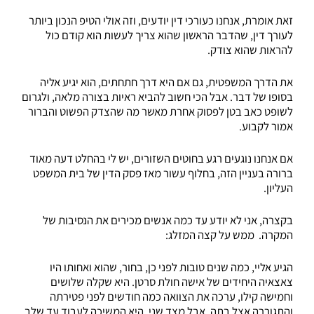
זאת אומרת, אנחנו כעורכי דין יודעים, וזה אולי הטיפ הנכון ביותר
לעורך דין, שהדבר הראשון שהוא צריך לעשות הוא קודם כול
להראות שהוא צודק.
את הדרך המשפטית, גם אם היא דרך חתחתים, הוא יגיע אליה
בסופו של דבר. אבל הכי חשוב להביא ראיות בצורה מלאה, ולגרום
לשופט כאב בטן לפסוק אחרת מאשר מה שהצדק הפשוט והברור
אמור לקבוע.
אם אנחנו נוגעים רגע בחוטים השזורים, יש לי בהחלט דעה מאוד
ברורה בעניין הזה, בחלוף עשור מאז פסק הדין של בית המשפט
העליון.
בקצרה, אני לא יודע עד כמה אנשים מכירים את הנסיבות של
המקרה. ממש על קצה המזלג:
הגיע אליי, כמה שנים טובות לפני כן, בחור, שהוא ואחותו היו
צאצאיה היחידים של אישה חולת סרטן. היא שקלה שלושים
וחמישה קילו, ערכה את הצוואה כמה חודשים לפני פטירתה
והתגוררה אצל בתה. אבל מצד שני, היא המשיכה לעבוד עד שלב