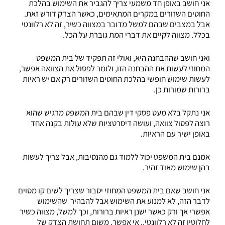
אני חושב באופן חד משמעי צריך להגביר את השימוש בהלכת
החוטים השזורים במקרים המתאימים, כאשר הצדק דורש זאת.
אבל במצבים שבהם למשל מדובר במצווה כשיר, זה לא רלוונטי
בכלל. מצווה לקיים את דברי המת גוברת על הכל.
ואני חושב שההבחנה היא, ואולי זה תפקיד של בית המשפט
המחוזי לעשות את ההבחנה הזו, ולומר לפסול את הצוואה אפשר,
לעשות שימוש חופשי בהלכת החוטים השזורים רק אם יש ראיות
ברורות שמורות כן.
אני נתקל בלא מעט פסקי דין שבהם בית המשפט מרגיש שהוא
רוצה לפסול צוואה, ועושה דיסרטציות שלא עולות בקנה אחד
באופן ישיר עם הראיות.
אמנם בית המשפט יכול ללמוד גם מהנסיבות, אבל צריך לעשות
בהן שימוש מאוד זהיר.
אני חושב שאם בית המשפט המחוזי יסבור שצריך לשים קו מסוים
לדבר הזה, לא למנוע את השימוש אבל להבהיר שהשימוש
אפשרי אך ורק כאשר ישנן ראיות ברורות, וכך למשל, מצווה כשיר
לחלוטין זה לא רלוונטי,. אי אפשר, משום תחושת הצדק של