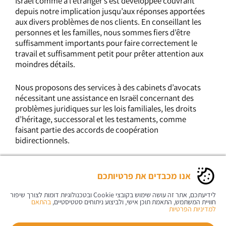
Israël comme à l’étranger s’est développée couvrant
depuis notre implication jusqu’aux réponses apportées
aux divers problèmes de nos clients. En conseillant les
personnes et les familles, nous sommes fiers d’être
suffisamment importants pour faire correctement le
travail et suffisamment petit pour prêter attention aux
moindres détails.
Nous proposons des services à des cabinets d’avocats
nécessitant une assistance en Israël concernant des
problèmes juridiques sur les lois familiales, les droits
d’héritage, successoral et les testaments, comme
faisant partie des accords de coopération
bidirectionnels.
אנו מכבדים את פרטיותכם
משרד עורכי דין בעז קראוס
רח’ ה’ באייר 20, כיכר המדינה תל-אביב 6299801
לידיעתכם, אתר זה עושה שימוש בקובצי Cookie ובטכנולוגיות דומות לצורך שיפור
טל:
03-6912307
| פקס: 03-6912312 |
info@boazkraus.co.il
חוויית המשתמש, התאמת תוכן אישי, ולביצוע ניתוחים סטטיסטיים,
בהתאם
למדיניות הפרטיות
כל הזכויות שמורות ל
משרד עורכי-דין בעז קראוס – צוואה וירושה
תקנון אתר
|
מדיניות הפרטיות