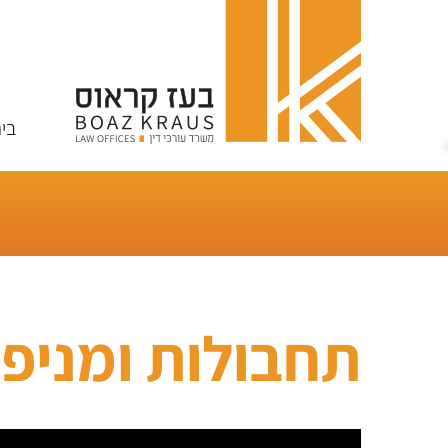
בי
תחבולות ומניפו