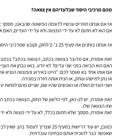
מהם מרכיבי היסוד שבלעדיהם אין צוואה?
אז אם אנחנו חוזרים עכשיו לדוגמה הפשוטה שהבאנו, מסמך צ
אם הוא לא חתום לא על ידי המצווה ולא על ידי העדים, האם א
אז אנחנו בוחנים את סעיף 25 ב'-2 לחוק, וקובע שמרכיבי היסוד בצוואה בעדים: הצוואה בכתב והמצווה הביאה בפני שני עדים.
זאת אומרת, אם מדובר בצוואה בכתב, הצוואה בכתב? בכתב. 
האם הוא הביאה בפני שני עדים? לא יודע. בואו נבחן את העניין
אם אותו אחד בא ואומר לכם: "היינו באירוע והמצווה הוציא את
או נתן למישהו עותק, או הניח אותה חזרה במגירה.
ושני העדים האלה או האנשים שהיו שם, שניים מהם לפחות יגידו
זאת אומרת, יש לנו כאן, לפי הלשון של החוק, הצוואה בכתב 
שזו הצוואה שלו.
זאת אומרת, מסמך שלא חתום בכלל, לא על ידי מצווה ולא ידי ה
כמובן, יש עוד דרישות בסעיף 25 שצרי
שאפשר כבר להוכיח אותם מבחינה עובדתית.