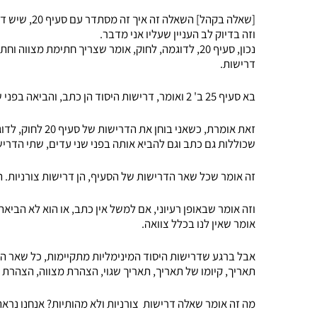
[שאלה בקהל] השאלה זה איך זה מסתדר עם סעיף 20, שיש דרישות נוספות?
וזה בדיוק לב העניין שעליו אני מדבר.
נכון, סעיף 20, לדוגמה, לחוק, אומר שצריך חתימת מצ
דרישות.
בא סעיף 25 ב' 2 ואומר, דרישות היסוד הן כתב, והביאה בפני שני עדים.
זאת אומרת, כשאני 
שכוללות גם כתב וגם להביא אותה בפני שני עדים, שתי הדריש
זה אומר שכל שאר הדרישות של הסעיף, הן דרישות צורניות. הן
וזה אומר שבאופן רעיוני, אם למשל אין כתב, או הוא לא הביא
אומר שאין לנו בכלל צוואה.
אבל ברגע שדרישות היסוד המינימליות מתקיימות, כל שאר הד
תאריך, קיומו של תאריך, תאריך שגוי, הצהרת מצווה, הצהרת עדים, כל הדרישות 
מה זה אומר שאלה דרישות צורניות ולא מהותיות? אנחנו נראה