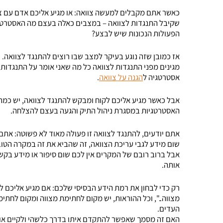
כאשר אתם מקבלים למעשה צוואה: או מגיע אליכם אדם עם צוו
שקיבל התנגדות לצוואה – במצבים כאלה בעצם מה האסטרטגיה
הפעולות הנכונות שיש לבצע?
אז כמובן שזה נוגע בעיקר למצב שבו רוצים להתנגד לצוואה. כ
מגינים מפני התנגדות לצוואה כל מה שאני אומר על התנגדות
אסטרטגיה ל
הגנה על צוואה
.
אבל כאשר מגיע אליכם לקוח ומבקש להתנגד לצוואה, יש כמה 
האסטרטגיות במסגרת ניהול התיק והגעה בעצם להצלחה.
אתם יודעים, להתנגד לצוואה זו פעולה מאוד לא פשוטה: אתם 
שום מידע לגבי עריכת הצוואה, זה שהביא את זה במקרה הטוב 
אבל ברוב רובם של המקרים אין לכם שום סיפור או מידע בק
אותה.
רק כדי לבחון את רמת הידע הבסיסי שלכם: אם מגיע אליכם לקו
מצווה..", וכל ההוראות, יש מקום לחתימת מצווה ומקום לחתימת
העדים.
האם זה מסמך שאפשר להתקדם איתו בדרך כלשהי ולקיים אות