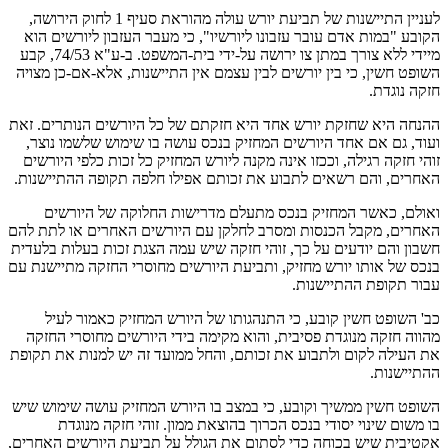
לעניין התיישנות של תביעת יורש עולה מהוראת סעיף 1 לחוק הירושה,
הקובע "במות אדם עובר עזבונו ליורשיו", כי מעבר העזבון ליורשים הוא
מיידי ללא צורך במתן צו ירושה על-ידי בית-המשפט. ב-ע"א 74/53, קבע
השופט חשין, כי בין יורשים לבין עצמם אין התיישנות, אלא-אם-כן מצויה
חזקה נוגדת.
ההנחה היא שחזקת יורש אחד היא חזקתם של כל היורשים הנותרים. זאת
ועוד, גם אם אחד היורשים המחזיק בנכס עושה בו שימוש שלשמו נוצר,
זוהי חזקה רגילה, וככזו אינה מקנה ליורש המחזיק כל זכות כלפי היורשים
האחרים, והם רשאים לתבוע את זכותם אפילו חלפה תקופה ההתיישנות.
ואולם, כאשר המחזיק בנכס מתעלם מדרישות החלוקה של היורשים
האחרים, מקבל הכנסות ומסרב לחלקן עם היורשים האחרים או לתת להם
חשבון והם יודעים על כך, זוהי חזקה שיש עמה הצגת זכות בעלות בלעדית
בנכס של אותו יורש מחזיק, ותביעת היורשים מחוסרי החזקה מתיישנת עם
עבור תקופת ההתיישנות.
כב' השופט חשין קובע, כי התנהגותו של היורש המחזיק כאמור לעיל
מהווה חזקה מנוגדת פסיבית, והוא מקימה בידי היורשים מחוסרי החזקה
את העילה לקום ולתבוע את זכותם, והחל ממועד זה יש למנות את תקופת
ההתיישנות.
השופט חשין ממשיך וקובע, כי במצב בו היורש המחזיק עושה שימוש שיש
בו משום שינוי יסודי בנכס הכרוך בהוצאת ממון. זוהי חזקה מנוגדת
אקטיבית שיש בכוחה כדי לסתום את הגולל על תביעת היורשים האחרים,