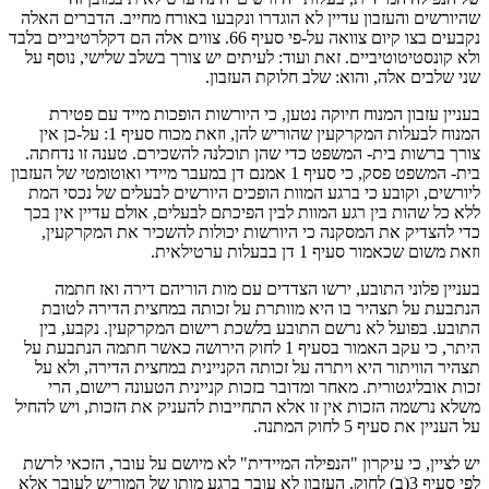
שהיורשים והעזבון עדיין לא הוגדרו ונקבעו באורח מחייב. הדברים האלה
נקבעים בצו קיום צוואה על-פי סעיף 66. צווים אלה הם דקלרטיביים בלבד
ולא קונסטיטוטיביים. זאת ועוד: לעיתים יש צורך בשלב שלישי, נוסף על
שני שלבים אלה, והוא: שלב חלוקת העזבון.
בעניין עזבון המנוח חיוקה נטען, כי היורשות הופכות מייד עם פטירת
המנוח לבעלות המקרקעין שהוריש להן, וזאת מכוח סעיף 1: על-כן אין
צורך ברשות בית- המשפט כדי שהן תוכלנה להשכירם. טענה זו נדחתה.
בית- המשפט פסק, כי סעיף 1 אמנם דן במעבר מיידי ואוטומטי של העזבון
ליורשים, וקובע כי ברגע המוות הופכים היורשים לבעלים של נכסי המת
ללא כל שהות בין רגע המוות לבין הפיכתם לבעלים, אולם עדיין אין בכך
כדי להצדיק את המסקנה כי היורשות יכולות להשכיר את המקרקעין,
וזאת משום שכאמור סעיף 1 דן בבעלות ערטילאית.
בעניין פלוני התובע, ירשו הצדדים עם מות הוריהם דירה ואז חתמה
הנתבעת על תצהיר בו היא מוותרת על זכותה במחצית הדירה לטובת
התובע. בפועל לא נרשם התובע בלשכת רישום המקרקעין. נקבע, בין
היתר, כי עקב האמור בסעיף 1 לחוק הירושה כאשר חתמה הנתבעת על
תצהיר הוויתור היא ויתרה על זכותה הקניינית במחצית הדירה, ולא על
זכות אובליגטורית. מאחר ומדובר בזכות קניינית הטעונה רישום, הרי
משלא נרשמה הזכות אין זו אלא התחייבות להעניק את הזכות, ויש להחיל
על העניין את סעיף 5 לחוק המתנה.
יש לציין, כי עיקרון "הנפילה המיידית" לא מיושם על עובר, הזכאי לרשת
לפי סעיף 3(ב) לחוק. העזבון לא עובר ברגע מותו של המוריש לעובר אלא