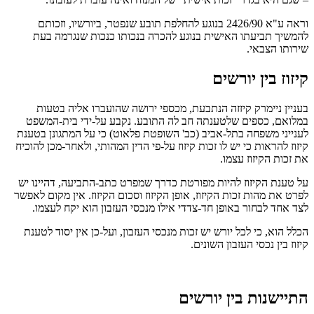
וראה ע"א 2426/90 בנוגע להחלפת תובע שנפטר, ביורשיו, וזכותם
להמשיך תביעתו האישית בנוגע להכרה בנכותו כנכות שנגרמה בעת
שירותו הצבאי.
קיזוז בין יורשים
בעניין ניימרק קיזזה הנתבעת, מכספי ירושה שהועברו אליה בטעות
במלואם, כספים שלטענתה חב לה התובע. נקבע על-ידי בית-המשפט
לענייני משפחה בתל-אביב (כב' השופטת פלאוט) כי על המתגונן בטענת
קיזוז להראות כי יש לו זכות קיזוז על-פי הדין המהותי, ולאחר-מכן להוכיח
את זכות הקיזוז עצמו.
על טענת הקיזוז להיות מפורטת כדרך שמפרט כתב-התביעה, דהיינו יש
לפרט את מהות זכות הקיזוז, אופן הקיזוז וסכום הקיזוז. אין מקום לאפשר
לצד אחד לבחור באופן חד-צדדי אילו מנכסי העזבון הוא יקח לעצמו.
הכלל הוא, כי לכל יורש יש זכות מנכסי העזבון, ועל-כן אין יסוד לטענת
קיזוז בין נכסי העזבון השונים.
התיישנות בין יורשים