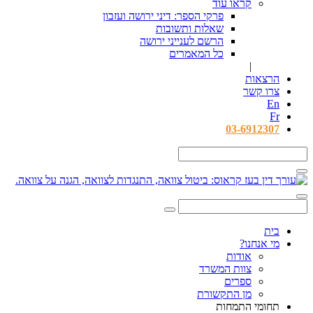
קראו עוד
פרקי הספר: דיני ירושה ועזבון
שאלות ותשובות
הרשם לענייני ירושה
כל המאמרים
|
הרצאות
צרו קשר
En
Fr
03-6912307
בית
מי אנחנו?
אודות
צוות המשרד
ספרים
מן התקשורת
תחומי התמחות