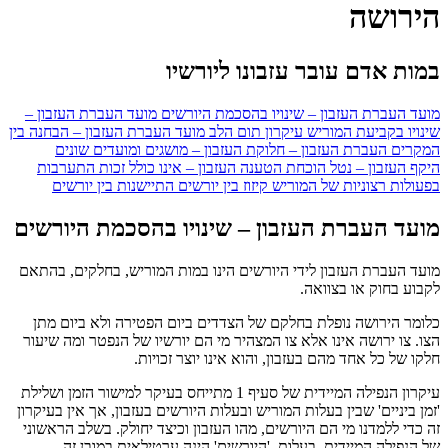
הירושה
במות אדם עובר עזבונו ליורשיו
מועד העברת העזבון – שינויו בהסכמת היורשים
מועד העברת העזבון –
שינויו בקביעת המוריש
עיקרון תום הלב
מועד העברת העזבון – הבחנה בין
המקרים
העברת העזבון – חלוקת העזבון – מושגים ומועדים שונים
היקף העזבון – נטל הוכחת הטענה
העזבון – אינו כולל זכות התערבות
בפעולות רצוניות של המוריש
קיזוז בין יורשים
התיישנות בין יורשים
מועד העברת העזבון – שינויו בהסכמת היורשים
מועד העברת העזבון לידי היורשים הינו במות המוריש, בחלקים, בהתאם
לקבוע בחוק או בצוואה.
כלומר הירושה נופלת בחלקם של הצדדים ביום הפטירה ולא ביום מתן
הצו. צו ירושה אינו אלא צו המצהיר מי הם יורשיו של הנפטר ומה שיעור
חלקו של כל אחד מהם בעזבון, והוא אינו יוצר זכויות.
עיקרון הנפילה המיידית של סעיף 1 מתייחס בעיקר למישור הזמן ושלילת
'זמן ביניים' שבין בעלות המוריש ובעלות היורשים בעזבון, אך אין בעיקרון
זה כדי ללמדנו מי הם היורשים, מהו העזבון וכיצד יחולק. בשלב הראשוני
של הנפילה המיידית, בעלות 'היורשים' הינה ערטילאית במובן זה