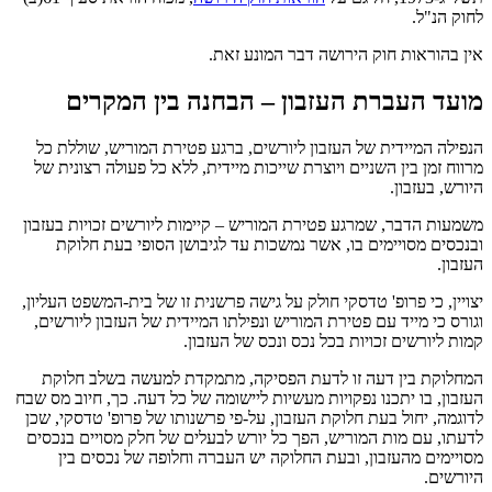
לחוק הנ"ל.
אין בהוראות חוק הירושה דבר המונע זאת.
מועד העברת העזבון – הבחנה בין המקרים
הנפילה המיידית של העזבון ליורשים, ברגע פטירת המוריש, שוללת כל
מרווח זמן בין השניים ויוצרת שייכות מיידית, ללא כל פעולה רצונית של
היורש, בעזבון.
משמעות הדבר, שמרגע פטירת המוריש – קיימות ליורשים זכויות בעזבון
ובנכסים מסויימים בו, אשר נמשכות עד לגיבושן הסופי בעת חלוקת
העזבון.
יצויין, כי פרופ' טדסקי חולק על גישה פרשנית זו של בית-המשפט העליון,
וגורס כי מייד עם פטירת המוריש ונפילתו המיידית של העזבון ליורשים,
קמות ליורשים זכויות בכל נכס ונכס של העזבון.
המחלוקת בין דעה זו לדעת הפסיקה, מתמקדת למעשה בשלב חלוקת
העזבון, בו יתכנו נפקויות מעשיות ליישומה של כל דעה. כך, חיוב מס שבח
לדוגמה, יחול בעת חלוקת העזבון, על-פי פרשנותו של פרופ' טדסקי, שכן
לדעתו, עם מות המוריש, הפך כל יורש לבעלים של חלק מסויים בנכסים
מסויימים מהעזבון, ובעת החלוקה יש העברה וחלופה של נכסים בין
היורשים.