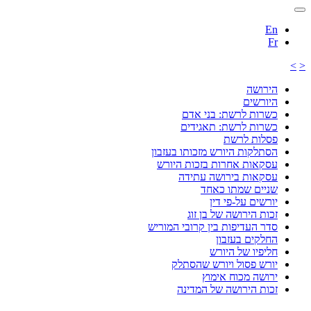
En
Fr
>
<
הירושה
היורשים
כשרות לרשת: בני אדם
כשרות לרשת: תאגידים
פסלות לרשת
הסתלקות היורש מזכותו בעזבון
עסקאות אחרות בזכות היורש
עסקאות בירושה עתידה
שניים שמתו כאחד
יורשים על-פי דין
זכות הירושה של בן זוג
סדר העדיפות בין קרובי המוריש
החלקים בעזבון
חליפיו של היורש
יורש פסול ויורש שהסתלק
ירושה מכוח אימוץ
זכות הירושה של המדינה