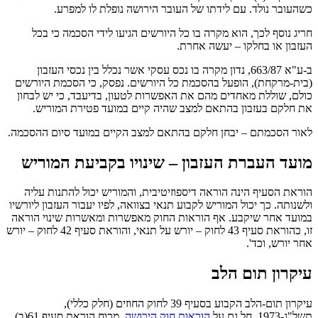
כשהעובר נולד. עם לידתו של העובר הירושה נופלת לו למפרע.
חריג נוסף לכך, הוא מקרה בו כל היורשים הגיעו לידי הסכמה כי בכל
העזבון או בחלקו – יעשה אחרת.
ב-ע"א 663/87, נדון מקרה בו נכס עסקי אשר נכלל בין נכסי העזבון
(בית-מרקחת), הופעל בהסכמת כל היורשים. נפסק, כי הסכמת היורשים
כולם, שוללת מאחדים מהם את האפשרות לטעון, בדיעבד, כי יש לבחון
את חלקם בעזבון בהתאם למצב שהיה קיים במועד פטירת המוריש.
לאור הסכמתם – יבחן חלקם בהתאם למצב הקיים במועד סיום ההסכמה.
מועד העברת העזבון – שינויו בקביעת המוריש
הוראת הסעיף הינה הוראה דיספוזיטיבית, והמוריש יכול להתנות עליה
ולשנותה. כך יכול המוריש לקבוע תנאי בצוואה, לפיו יעבור העזבון ליורשיו
במועד אחר שיקבע. אף הוראות החוק מאפשרות ומאשרות שינוי הוראה
זו, כהוראת סעיף 43 לחוק – יורש על תנאי, והוראת סעיף 42 לחוק – יורש
אחר יורש, וכד'.
עיקרון תום הלב
עיקרון תום-הלב הקבוע בסעיף 39 לחוק החוזים (חלק כללי),
תשל"ג-1973, חל גם על
הוראות חוק הירושה
, מכוח הוראת סעיף 61(ב)