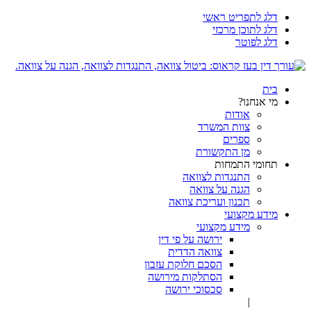
דלג לתפריט ראשי
דלג לתוכן מרכזי
דלג לפוטר
בית
מי אנחנו?
אודות
צוות המשרד
ספרים
מן התקשורת
תחומי התמחות
התנגדות לצוואה
הגנה על צוואה
תכנון ועריכת צוואה
מידע מקצועי
מידע מקצועי
ירושה על פי דין
צוואה הדדית
הסכם חלוקת עזבון
הסתלקות מירושה
סכסוכי ירושה
|