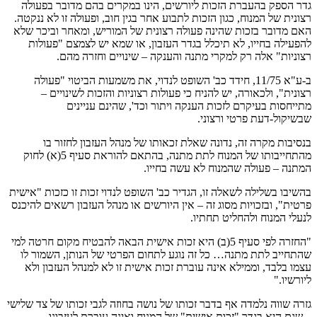
גדר הספק בהעברת הזכות ליורשים, הינו במקרים בהם מדובר בפעולה
רצונית של המנוח, כגון הזכות לתבוע אחר בגין חוב, ופעולה זו לא ננקטה.
האם מדובר בזכות שהינה פעולה רצונית של המוריש, ומאחר וביכר שלא
להפעילה בחייו, לא תיכלל בגדר העזבון, או שמא יש לצמצם "פעולות
רצוניות" אלה רק למקרי מתנה והענקה – שינויים וחזרה מהם.
ב-ע"א 11/75, חידד כב' השופט לנדוי, את משמעות הביטוי "פעולה
רצונית", ולכאורה, יש להניח כי פעולות רצוניות והזכות לשינויים –
מתייחסות בעיקרם לזכות הענקה ויתור וכד', שהינם עניינים
שבשיקול-דעת פרטי ורצוני.
בנסיבות מקרה זה, נדונה שאלת זכאותו של מנהל העזבון לחזור בו
מהתחייבותו של המנוח לתת מתנה, בהתאם להוראת סעיף 5(א) לחוק
המתנה – פעולה שהמנוח לא עשה בחייו.
בהשיבו בשלילה לשאלה זו, הגדיר כב' השופט לנדוי זכות זו כזכות "אישית
פרטית", ובזכויות מסוג זה – אין היורשים או מנהל העזבון רשאים להיכנס
לנעלי המנוח ולהחליט תחתיו.
"החזרה לפי סעיף 5(ב) היא זכות אישית הבאה להבטיח מקום חרטה למי
שהתחייב לתת מתנה… כל זה נוגע לתחום הפרטי של הנותן, השמור לו
עצמו בלבד, וממילא אינה עוברת זכות אישית זו לא למנהל העזבון ולא
ליורשיו."
גזרה שווה נלמדה אף בדבר זכותו של נושה בחוזה לגבי זכותו של צד שלישי
– שגם היא בגדר "זכות אישית" של המנוח ואינה עוברת לעזבונו.