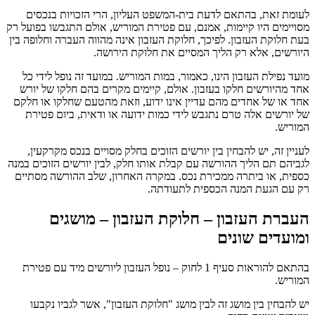
לעומת זאת, בהתאם לדעת בית-המשפט העליון, הרי הזכויות בנכסים
מסויימים היו קיימות, אמנם, עם פטירת המוריש, אולם התגבשו בפועל רק
בעת חלוקת העזבון. לפיכך, חלוקת העזבון אינה מהווה העברה וחלופה בין
היורשים, אלא רק הליך המסיים את חלוקת הירושה.
מועד נפילת העזבון הינו, כאמור, במות המוריש. במועד זה נופל לידי כל
אחד מהיורשים חלקו בעזבון. אולם, קיימים מקרים בהם חלקו של יורש
אחד או של אחדים מהם עדיין אינו ידוע, וזאת מהטעם שחלקו או חלקם
של יורשים אלה טרם נתגבש לידי כמות ידועה או ודאית, ביום פטירת
המוריש.
לעניין זה, יש להבחין בין יורשים הזוכים בחלק מסויים בנכס מקרקעין,
לגביהם תם הליך ההורשה עם קבלת אותו חלק, לבין יורשים הזוכים במנה
כספית, או ביתרה ממכירת נכס. במקרה האחרון, שלב ההורשה מסתיים
רק עם הגעת המנה הכספית לתעודתה.
העברת העזבון – חלוקת העזבון – מושגים
ומועדים שונים
בהתאם להוראות סעיף 1 לחוק – נופל העזבון ליורשים מיד עם פטירת
המוריש.
יש להבחין בין מושג זה לבין מושג "חלוקת העזבון", אשר לגביו נקבעו