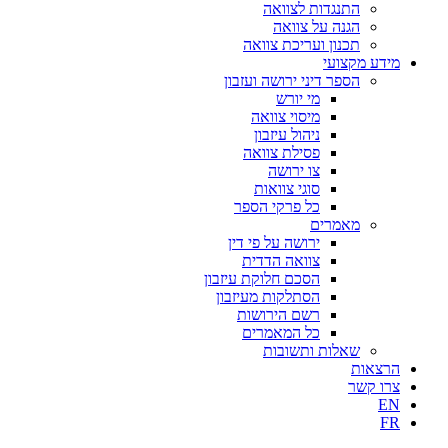
התנגדות לצוואה
הגנה על צוואה
תכנון ועריכת צוואה
מידע מקצועי
הספר דיני ירושה ועזבון
מי יורש
מיסוי צוואה
ניהול עיזבון
פסילת צוואה
צו ירושה
סוגי צוואות
כל פרקי הספר
מאמרים
ירושה על פי דין
צוואה הדדית
הסכם חלוקת עיזבון
הסתלקות מעיזבון
רשם הירושות
כל המאמרים
שאלות ותשובות
הרצאות
צרו קשר
EN
FR