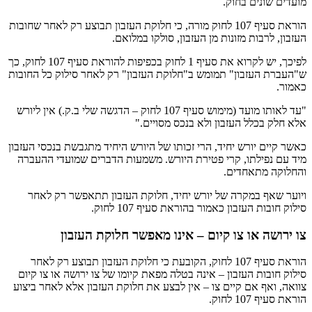
מועדים שונים בחוק.
הוראת סעיף 107 לחוק מורה, כי חלוקת העזבון תבוצע רק לאחר שחובות
העזבון, לרבות מזונות מן העזבון, סולקו במלואם.
לפיכך, יש לקרוא את סעיף 1 לחוק בכפיפות להוראת סעיף 107 לחוק, כך
ש"העברת העזבון" תמומש ב"חלוקת העזבון" רק לאחר סילוק כל החובות
כאמור.
"עד לאותו מועד (מימוש סעיף 107 לחוק – הדגשה שלי ב.ק.) אין ליורש
אלא חלק בכלל העזבון ולא בנכס מסויים."
כאשר קיים יורש יחיד, הרי זכותו של היורש היחיד מתגבשת בנכסי העזבון
מיד עם נפילתו, קרי פטירת היורש. משמעות הדברים שמועדי ההעברה
והחלוקה מתאחדים.
ויוער שאף במקרה של יורש יחיד, חלוקת העזבון תתאפשר רק לאחר
סילוק חובות העזבון כאמור בהוראת סעיף 107 לחוק.
צו ירושה או צו קיום – אינו מאפשר חלוקת העזבון
הוראת סעיף 107 לחוק, הקובעת כי חלוקת העזבון תבוצע רק לאחר
סילוק חובות העזבון – אינה בטלה מפאת קיומו של צו ירושה או צו קיום
צוואה, ואף אם קיים צו – אין לבצע את חלוקת העזבון אלא לאחר ביצוע
הוראת סעיף 107 לחוק.