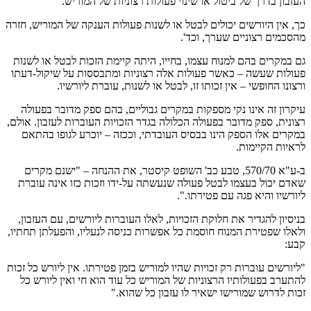
העזבון בדרך של ביטול או שינוי פעולות רצוניות של המוריש.
כך, אין היורשים יכולים לבטל או לשנות פעולות הענקה של המוריש, חזרה
מהסכמים רצוניים שערך, וכד'.
גם במקרים בהם למנוח עצמו, בחייו, היתה קיימת הזכות לבטל או לשנות
פעולות שעשה – כאשר פעולות אלה רצוניות ומתבססות על שיקול-דעתו
ורצונו החופשי – אין זכותו זו, לבטל או לשנות, עוברת ליורשיו.
עיקרון זה אינו נקי מספקות במקרים גבוליים, בהם ספק מדובר בפעולה
רצונית, ספק מדובר בפעולה הכלולה בגדר הזכויות העוברות לעזבון. אולם,
במקרים אלו הספק הינו בבסיס העובדתי, וככזה – יוכרע לגופו בהתאם
לראיות הקיימות.
ב-ע"א 570/70, טבע כב' השופט קיסטר, את ההנחה – "ישנם מקרים
שאדם יכול בעצמו לבטל פעולה שנעשתה על-ידו וזכות כזו אינה עוברת
ליורשיו והיא פגה עם פטירתו.".
בניסיון להגדיר את חלוקת הזכויות, לאלו העוברות ליורשים, עם העזבון,
ולאלו שפטירת המנוח חוסמת כל אפשרות כניסה לנעליו, והפעלתן תחתיו,
קבע:
"ליורשים עוברות רק זכויות שהיו למוריש בזמן פטירתו. אין ליורש כל זכות
להתערב בפעולותיו הרצוניות של המוריש כל עוד הוא חי ואין ליורש כל
זכות לדרוש שמורישו ישאיר לו עזבון כל שהוא."