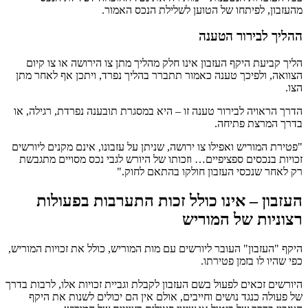
מהעזבון, לפיתחו של הטוען לשלילת הנכס האמור.
ההליך לבירור הטענה
הליך קביעת היקף העזבון אינו חלק מהליך מתן צו הירושה או צו קיום
הצוואה, ולפיכך טענה כאמור תתברר בהליך נפרד, ויתכן אף לאחר מתן
הצו.
הדרך הראויה לבירור טענה זו – היא במסגרת תובענה נפרדת, רגילה, או
בדרך המרצת פתיחה.
"פטירת המוריש ואפילו צו ירושה, שניתן על עזבונו, אינם מקנים ליורשים
זכויות בנכסים ספציפיים… וזכותו של היורש לגבי נכס מסויים מתגבשת
רק לאחר שנכסי העזבון חולקו בהתאם לחוק."
העזבון – אינו כולל זכות התערבות בפעולות
רצוניות של המוריש
היקף "העזבון" העובר ליורשים עם מות המוריש, כולל את זכויות המוריש,
כפי שהיו לו בזמן פטירתו.
היורשים זכאים לפעול בשם העזבון לקבלת וגביית זכויות אלו, לרבות בדרך
של פעולה כנגד נושים וחייבים, אולם אין הם יכולים לשנות את היקף