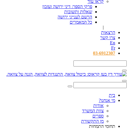
קראו עוד
פרקי הספר: דיני ירושה ועזבון
שאלות ותשובות
הרשם לענייני ירושה
כל המאמרים
|
הרצאות
צרו קשר
En
Fr
03-6912307
בית
מי אנחנו?
אודות
צוות המשרד
ספרים
מן התקשורת
תחומי התמחות