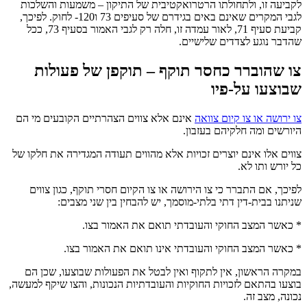
לקביעה זו, ולתחולתו הרטרואקטיבית של התיקון – משמעות והשלכות
לגבי המקרים שאינם באים בגידרם של סעיפים 73 ו120- לחוק. לפיכך,
קביעת סעיף 71, לאור עמדה זו, חלה רק לגבי האמור בסעיף 73, ככל
שהדבר נוגע לצדדים שלישיים.
צו שהוברר כחסר תוקף – תוקפן של פעולות
שבוצעו על-פיו
צו ירושה או צו קיום צוואה
אינם אלא צווים הצהרתיים הקובעים מי הם
היורשים ומה חלקיהם בעזבון.
צווים אלו אינם יוצרים זכויות אלא מהווים תעודה המגדירה את חלקו של
כל יורש ותו לא.
לפיכך, אם התברר כי צו הירושה או צו הקיום חסרי תוקף, כגון צווים
שניתנו בבית-דין דתי בלתי-מוסמך, יש להבחין בין שני מצבים:
* כאשר המצב החוקי והעובדתי תואם את האמור בצו.
* כאשר המצב החוקי והעובדתי אינו תואם את האמור בצו.
במקרה הראשון, אין לתקוף ואין לבטל את הפעולות שבוצעו, שכן הם
בוצעו בהתאם לזכויות החוקיות והעובדתיות הנכונות, והצו שיקף למעשה,
נכונה, מצב זה.