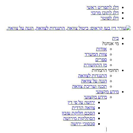
דלג לתפריט ראשי
דלג לתוכן מרכזי
דלג לפוטר
בית
מי אנחנו?
אודות
צוות המשרד
ספרים
מן התקשורת
תחומי התמחות
התנגדות לצוואה
הגנה על צוואה
תכנון ועריכת צוואה
מידע מקצועי
מידע מקצועי
ירושה על פי דין
צוואה הדדית
הסכם חלוקת עזבון
הסתלקות מירושה
סכסוכי ירושה
|