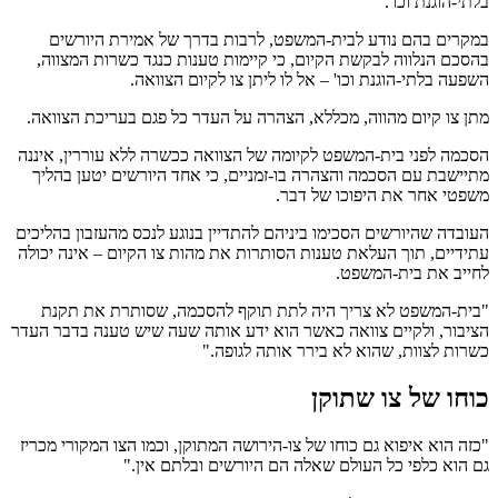
בלתי-הוגנת וכו'.
במקרים בהם נודע לבית-המשפט, לרבות בדרך של אמירת היורשים
בהסכם הנלווה לבקשת הקיום, כי קיימות טענות כנגד כשרות המצווה,
השפעה בלתי-הוגנת וכו' – אל לו ליתן צו לקיום הצוואה.
מתן צו קיום מהווה, מכללא, הצהרה על העדר כל פגם בעריכת הצוואה.
הסכמה לפני בית-המשפט לקיומה של הצוואה ככשרה ללא עוררין, איננה
מתיישבת עם הסכמה והצהרה בו-זמניים, כי אחד היורשים יטען בהליך
משפטי אחר את היפוכו של דבר.
העובדה שהיורשים הסכימו ביניהם להתדיין בנוגע לנכס מהעזבון בהליכים
עתידיים, תוך העלאת טענות הסותרות את מהות צו הקיום – אינה יכולה
לחייב את בית-המשפט.
"בית-המשפט לא צריך היה לתת תוקף להסכמה, שסותרת את תקנת
הציבור, ולקיים צוואה כאשר הוא ידע אותה שעה שיש טענה בדבר העדר
כשרות לצוות, שהוא לא בירר אותה לגופה."
כוחו של צו שתוקן
"כזה הוא איפוא גם כוחו של צו-הירושה המתוקן, וכמו הצו המקורי מכריז
גם הוא כלפי כל העולם שאלה הם היורשים ובלתם אין."