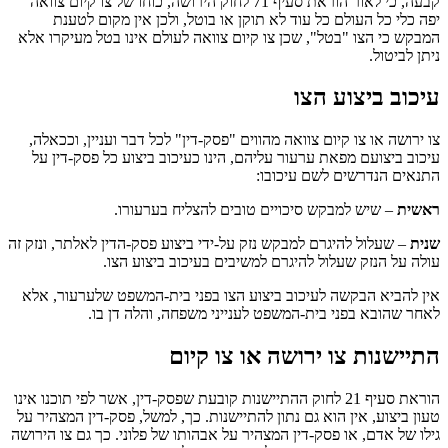
קבעה, כי לאור הוראת סעיף 71 לחוק הירושה, כוחו של צו קיום צוואה
יפה כלי כל העולם כל עוד לא תוקן או בוטל, ולכן אין מקום לטענת
המבקש כי הצו "בטל", שכן צו קיום צוואה לעולם אינו בטל מעיקרו אלא
ניתן לביטול.
עיכוב ביצוע הצו
צו ירושה או צו קיום צוואה מהווים "פסק-דין" לכל דבר ועניין, וככאלה,
עיכוב ביצועם מפאת ערעור עליהם, הינו כעיכוב ביצוע כל פסק-דין על
התנאים הנדרשים לשם עיכובו:
ראשית
– שיש למבקש סיכויים טובים להצליח בערעורו.
שנית
– שעלול להיגרם למבקש נזק על-ידי ביצוע פסק-הדין לאלתר, ונזק זה
עולה על הנזק שעלול להיגרם למשיבים בעיכוב ביצוע הצו.
אין להביא הבקשה לעיכוב ביצוע הצו בפני בית-המשפט שלערעור, אלא
לאחר שהובא בפני בית-המשפט לענייני משפחה, והלה דן בו.
התיישנות צו ירושה או צו קיום
הוראת סעיף 21 לחוק ההתיישנות קובעת שפסק-דין, אשר לפי תוכנו אינו
טעון ביצוע, אין הוא גם נתון להתיישנות. כך, למשל, פסק-דין המצהיר על
גילו של אדם, או פסק-דין המצהיר על אבהותו של פלוני. כך גם צו הירושה