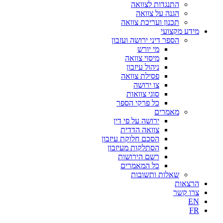
התנגדות לצוואה
הגנה על צוואה
תכנון ועריכת צוואה
מידע מקצועי
הספר דיני ירושה ועזבון
מי יורש
מיסוי צוואה
ניהול עיזבון
פסילת צוואה
צו ירושה
סוגי צוואות
כל פרקי הספר
מאמרים
ירושה על פי דין
צוואה הדדית
הסכם חלוקת עיזבון
הסתלקות מעיזבון
רשם הירושות
כל המאמרים
שאלות ותשובות
הרצאות
צרו קשר
EN
FR