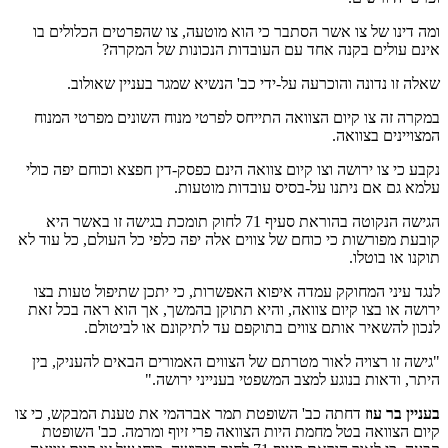
ומה דינו של צו אשר הסתבר כי הוא מוטעה, צו שהפרטים הכלולים בו
אינם עולים בקנה אחד עם העובדות הנכונות של המקרה?
שאלה זו נדונה והוכרעה על-ידי כב' הנשיא שמגר בעניין שאולוב.
במקרה זה צו קיום הצוואה התייחס לפרטי מנוח השונים מפרטי המנוח
המצויינים בצוואה.
נקבע כי צו ירושה וצו קיום צוואה הינם כפסק-דין חפצא וכוחם יפה כולי
עלמא גם אם ניתנו על-בסיס עובדות מוטעות.
הגישה הנקוטה בהוראת סעיף 71 לחוק תומכת בגישה זו באשר היא
קובעת מפורשות כי כוחם של צווים אלה יפה כלפי כל העולם, כל עוד לא
תוקנו או בוטלו.
לנגד עיני המחוקק עמדה איפוא האפשרות, כי יתכן שתיפול טעות בצו
ירושה או בצו קיום צוואה, והיא תתוקן בהמשך, אך הוא ראה בכל זאת
לנכון להשאיר אותם צווים בתוקפם עד לתיקונם או לביטולם.
"גישה זו רצויה לאור מטרתם של הצווים האמורים הבאים להעניק, בין
היתר, ודאות בנוגע למצב המשפטי בענייני ירושה."
בעניין בר עוז
דחתה כב' השופטת תמר אברהמי את טענת המבקש, כי צו
קיום הצוואה בטל מחמת היות הצוואה פרי זיוף ומרמה. כב' השופטת