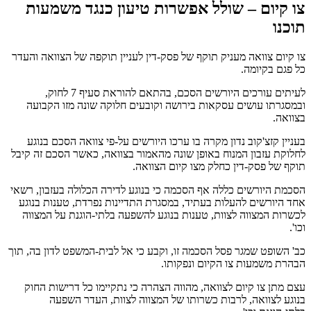
צו קיום – שולל אפשרות טיעון כנגד משמעות
תוכנו
צו קיום צוואה מעניק תוקף של פסק-דין לעניין תוקפה של הצוואה והעדר
כל פגם בקיומה.
לעיתים עורכים היורשים הסכם, בהתאם להוראת סעיף 7 לחוק,
ובמסגרתו עושים עסקאות בירושה וקובעים חלוקה שונה מזו הקבועה
בצוואה.
בעניין קזצ'קוב נדון מקרה בו ערכו היורשים על-פי צוואה הסכם בנוגע
לחלוקת עזבון המנוח באופן שונה מהאמור בצוואה, כאשר הסכם זה קיבל
תוקף של פסק-דין כחלק מצו קיום הצוואה.
הסכמת היורשים כללה אף הסכמה כי בנוגע לדירה הכלולה בעזבון, רשאי
אחד היורשים להעלות בעתיד, במסגרת התדיינות נפרדת, טענות בנוגע
לכשרות המצווה לצוות, טענות בנוגע להשפעה בלתי-הוגנת על המצווה
וכו'.
כב' השופט שמגר פסל הסכמה זו, וקבע כי אל לבית-המשפט לדון בה, תוך
הבהרת משמעות צו הקיום ונפקותו.
עצם מתן צו קיום לצוואה, מהווה הצהרה כי נתקיימו כל דרישות החוק
בנוגע לצוואה, לרבות כשרותו של המצווה לצוות, העדר השפעה