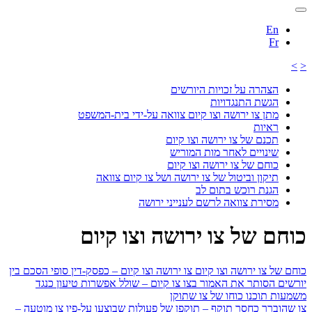
En
Fr
>
<
הצהרה על זכויות היורשים
הגשת התנגדויות
מתן צו ירושה וצו קיום צוואה על-ידי בית-המשפט
ראיות
תכנם של צו ירושה וצו קיום
שינויים לאחר מות המוריש
כוחם של צו ירושה וצו קיום
תיקון וביטול של צו ירושה ושל צו קיום צוואה
הגנת רוכש בתום לב
מסירת צוואה לרשם לענייני ירושה
כוחם של צו ירושה וצו קיום
כוחם של צו ירושה וצו קיום
צו ירושה וצו קיום – כפסק-דין סופי
הסכם בין
יורשים הסותר את האמור בצו
צו קיום – שולל אפשרות טיעון כנגד
משמעות תוכנו
כוחו של צו שתוקן
צו שהוברר כחסר תוקף – תוקפן של פעולות שבוצעו על-פיו
צו מוטעה –