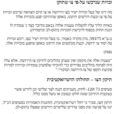
זכויות שנרכשו על-פי צו שתוקן
מה דינו של בעל זכויות ישיר בצו הירושה או צו קיום הצוואה שרכש זכויות
על-פי צו וכעת דורשים תיקונו, באופן שהתיקון יפגע בזכויות אלו?
באיזה הליך עליו להעלות טענות אלה? (באם מדובר בצד ג' עומדת לו
הגנת החוק בכפוף לרכישת הזכויות בתום-לב ובתמורה).
ב-ע"א 593/75, נדון מקרה כאמור, בו בעל זכויות ישיר בצו, רכש זכויות
על-יסוד צו ירושה, וכעת מבקשים את תיקונו באופן שיפגע בזכויות אלה.
נפסק:
"טענות אלה אין מקומן ואין שעתן בהליכים לתיקון צו-הירושה, אלא עליו
היה לפתוח בהליכים נפרדים כדי להוכיח שלמשיב עומדות זכויותיו למרות
פקיעת תקפו של צו-הירושה המקורי."
תיקון הצו – תחולתו הרטרואקטיבית
סעיפים 73 ו120- לחוק, מעניקים הגנה לצד שלישי וכן ליורש אשר
בעקבות התיקון שונה חלקו בעזבון או נושל ממנו כליל.
תיקון הצו, סביר כי יחול רטרואקטיבית, וההגנות האמורות בסעיפים הנ"ל,
יגנו על פגיעה ונזק מפני צדדים שלישיים ויורשים שפעלו בתום-לב.