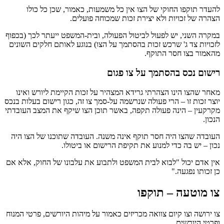
להעדר תוקפו החוקי של הצו אין כל משמעות, כאמור, שכן כל כולו
הצהרה של זכויות ולא יצירת זכות שמכוחה פועלים.
במקרה השני, יש לפעול לביטול הפעולה, ובית-המשפט ייעתר לכך (בכפוף
לזכויות צד ג' שרכש זכות בהסתמך על הצו) בנוגע לאותם חלקים השונים
מהאמור בצו חסר התוקף.
רישום נכס בהסתמך על צו פגום
מאחר שהצו הינו הצהרתי גרידא המצהיר על זכות הקיימת ליורש ואינו
יוצר זכות זו – הרי פעולה שנרשמה על-סמך צו זה, כגון רישום בעלות בנכס
מקרקעין – הינה פעולה תקפה, באשר תוכן הצו שיקף את המצב העובדתי
הנכון.
העובדה שהצו היה חסר תוקף אינה משנה. העובדה שתוכנו של הצו היה
נכון – יש בה כדי למנוע את תקיפת הרישום או ביטולו.
אין אדם יכול "לבוא לבית המשפט ולתבוע את עלבונו של החוק, אלא אם
כן זכותו נפגעה."
צו מוטעה – תוקפו
צו ירושה וצו קיום צוואה מכריזים כאמור על מיהות היורשים, פרטי המנוח
ופרטי היורשים.