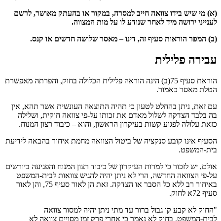
(א) מי שיש בידו צוואה חייב למסרה, במקור או בהעתק מאושר, לרשם
לענייני ירושה מיד לאחר שנודע לו על מות המצווה.
(ב) המפר הוראות סעיף זה, דינו – מאסר שלושה חדשים או קנס.
עבירה פלילית
הוראת סעיף 75(ב) הינה הוראה פלילית הכלולה בחוק, והפרתה מאפשרת
הטלת מאסר כאמור.
עם זאת, ניתן בהחלט לטעון כי תהיה התוצאה העונשית אשר תהא, אין
בה בלבד הצדקה לשלול מאדם את זכותו על-פי צוואה חוקית, ושלילה
כזאת עלולה לפגוע קשות בעיקרון הראשון, והוא – כיבוד רצון המנוח.
הסעיף אינו קובע סנקציה של ביטול הצוואה מחמת איחור בהבאה לידיעת
בית-המשפט.
אולם, יש לזכור כי למרות העיקרון של כיבוד רצון המנוח והפגיעה ביורשים
על-פי הצוואה החדשה, הרי לא ניתן יהיה להגיש צוואות לבית-המשפט
באיחור רב ללא כל הסבר או הצדקה. זאת הן לאור סעיף 75, והן לאור
סעיף 72א לחוק.
"החוק לא קבע קו גבול ברור עד מתי ניתן יהיה למסור צוואה
לבית-המשפט. בחוק לא נאמר כי אחרי פרק זמן מסויים צוואה לא