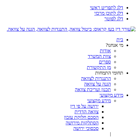
דלג לתפריט ראשי
דלג לתוכן מרכזי
דלג לפוטר
בית
מי אנחנו?
אודות
צוות המשרד
ספרים
מן התקשורת
תחומי התמחות
התנגדות לצוואה
הגנה על צוואה
תכנון ועריכת צוואה
מידע מקצועי
מידע מקצועי
ירושה על פי דין
צוואה הדדית
הסכם חלוקת עזבון
הסתלקות מירושה
סכסוכי ירושה
|