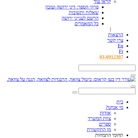
קראו עוד
פרקי הספר: דיני ירושה ועזבון
שאלות ותשובות
הרשם לענייני ירושה
כל המאמרים
|
הרצאות
צרו קשר
En
Fr
03-6912307
בית
מי אנחנו?
אודות
צוות המשרד
ספרים
מן התקשורת
תחומי התמחות