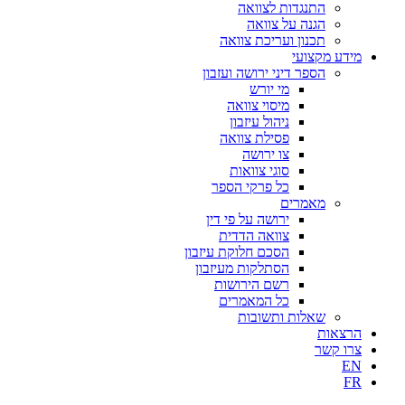
התנגדות לצוואה
הגנה על צוואה
תכנון ועריכת צוואה
מידע מקצועי
הספר דיני ירושה ועזבון
מי יורש
מיסוי צוואה
ניהול עיזבון
פסילת צוואה
צו ירושה
סוגי צוואות
כל פרקי הספר
מאמרים
ירושה על פי דין
צוואה הדדית
הסכם חלוקת עיזבון
הסתלקות מעיזבון
רשם הירושות
כל המאמרים
שאלות ותשובות
הרצאות
צרו קשר
EN
FR