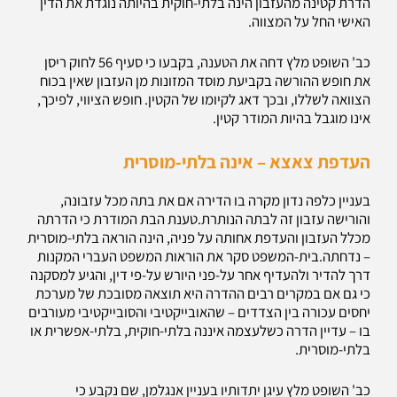
הדרת קטינה מהעזבון הינה בלתי-חוקית בהיותה נוגדת את הדין
האישי החל על המצווה.
כב' השופט מלץ דחה את הטענה, בקבעו כי סעיף 56 לחוק ריסן
את חופש ההורשה בקביעת מוסד המזונות מן העזבון שאין בכוח
הצוואה לשללו, ובכך דאג לקיומו של הקטין. חופש הציווי, לפיכך,
אינו מוגבל בהיות המודר קטין.
העדפת צאצא – אינה בלתי-מוסרית
בעניין כלפה נדון מקרה בו הדירה אם את בתה מכל עזבונה,
והורישה עזבון זה לבתה הנותרת.טענת הבת המודרת כי הדרתה
מכלל העזבון והעדפת אחותה על פניה, הינה הוראה בלתי-מוסרית
– נדחתה.בית-המשפט סקר את הוראות המשפט העברי המקנות
דרך להדיר ולהעדיף אחר על-פני היורש על-פי דין, והגיע למסקנה
כי גם אם במקרים רבים ההדרה היא תוצאה מסובכת של מערכת
יחסים עכורה בין הצדדים – שהאובייקטיבי והסובייקטיבי מעורבים
בו – עדיין הדרה כשלעצמה איננה בלתי-חוקית, בלתי-אפשרית או
בלתי-מוסרית.
כב' השופט מלץ עיגן יתדותיו בעניין אנגלמן, שם נקבע כי