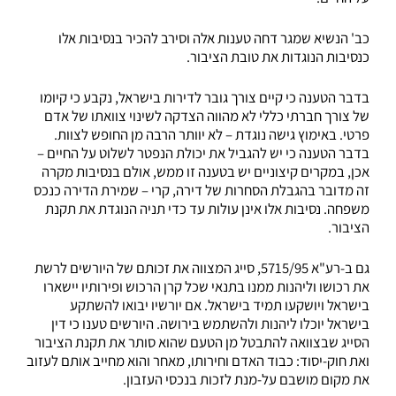
כב' הנשיא שמגר דחה טענות אלה וסירב להכיר בנסיבות אלו
כנסיבות הנוגדות את טובת הציבור.
בדבר הטענה כי קיים צורך גובר לדירות בישראל, נקבע כי קיומו
של צורך חברתי כללי לא מהווה הצדקה לשינוי צוואתו של אדם
פרטי. באימוץ גישה נוגדת – לא יוותר הרבה מן החופש לצוות.
בדבר הטענה כי יש להגביל את יכולת הנפטר לשלוט על החיים –
אכן, במקרים קיצוניים יש בטענה זו ממש, אולם בנסיבות מקרה
זה מדובר בהגבלת הסחרות של דירה, קרי – שמירת הדירה כנכס
משפחה. נסיבות אלו אינן עולות עד כדי תניה הנוגדת את תקנת
הציבור.
גם ב-רע"א 5715/95, סייג המצווה את זכותם של היורשים לרשת
את רכושו וליהנות ממנו בתנאי שכל קרן הרכוש ופירותיו יישארו
בישראל ויושקעו תמיד בישראל. אם יורשיו יבואו להשתקע
בישראל יוכלו ליהנות ולהשתמש בירושה. היורשים טענו כי דין
הסייג שבצוואה להתבטל מן הטעם שהוא סותר את תקנת הציבור
ואת חוק-יסוד: כבוד האדם וחירותו, מאחר והוא מחייב אותם לעזוב
את מקום מושבם על-מנת לזכות בנכסי העזבון.