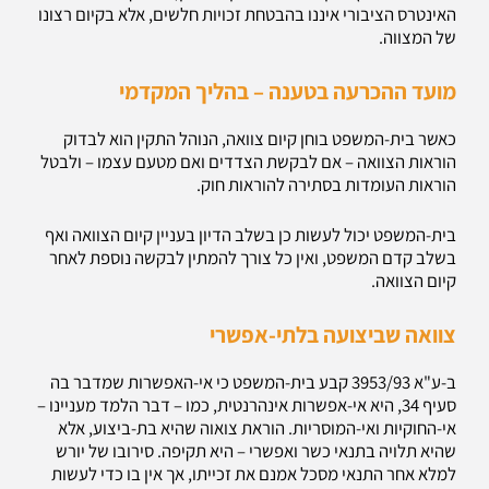
האינטרס הציבורי איננו בהבטחת זכויות חלשים, אלא בקיום רצונו
של המצווה.
מועד ההכרעה בטענה – בהליך המקדמי
כאשר בית-המשפט בוחן קיום צוואה, הנוהל התקין הוא לבדוק
הוראות הצוואה – אם לבקשת הצדדים ואם מטעם עצמו – ולבטל
הוראות העומדות בסתירה להוראות חוק.
בית-המשפט יכול לעשות כן בשלב הדיון בעניין קיום הצוואה ואף
בשלב קדם המשפט, ואין כל צורך להמתין לבקשה נוספת לאחר
קיום הצוואה.
צוואה שביצועה בלתי-אפשרי
ב-ע"א 3953/93 קבע בית-המשפט כי אי-האפשרות שמדבר בה
סעיף 34, היא אי-אפשרות אינהרנטית, כמו – דבר הלמד מעניינו –
אי-החוקיות ואי-המוסריות. הוראת צואוה שהיא בת-ביצוע, אלא
שהיא תלויה בתנאי כשר ואפשרי – היא תקיפה. סירובו של יורש
למלא אחר התנאי מסכל אמנם את זכייתו, אך אין בו כדי לעשות