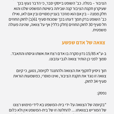
הציבור – בטלה. כב' השופט בייסקי סבר, כי הדבר נעוץ בכך
שעיקרון תקנת הציבור קנה שביתה בשיטת המשפט שלנו והוא
חלק ממנה – בין אם הוא מוזכר בעניין מסויים ובין אם לאו, ואילו
כב' השופט ברק תמך דעתו בכך שמכוח סעיף 61(ב) לחוק החוזים
חל סעיף 30 לחוק החוזים (חלק כללי) אף על צוואה, שהינה פעולה
משפטית.
צוואה של אדם שפשע
ב-ע"א 15/85 נדון מקרה בו אדם רצח את אשתו וגיסתו והתאבד.
סמוך לפני כן הותיר צוואה לגבי עזבונו.
תוך ניסיון לתקוף את הצוואה ולהתנגד לקיומה, נטען, כי קיום
צוואה זו נוגד את תקנת הציבור, ואינו מוסרי, כמשמעות הוראת
סעיף 34 לחוק.
נפסק:
"בקיומה של הצוואה על-ידי בית-המשפט בא לידי מימוש רצונו
של המוריש בצוואתו… להחלטה זו של בית-המשפט אין ולא כלום