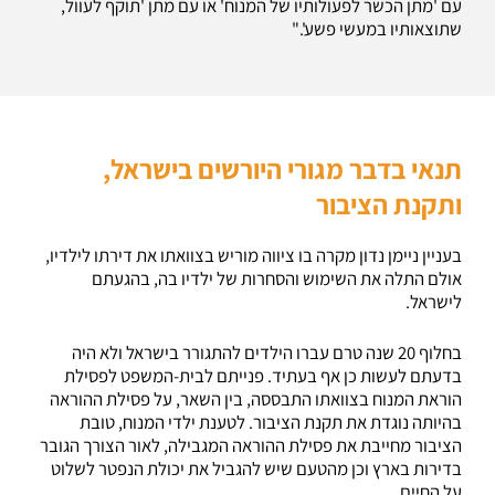
עם 'מתן הכשר לפעולותיו של המנוח' או עם מתן 'תוקף לעוול,
שתוצאותיו במעשי פשע'."
תנאי בדבר מגורי היורשים בישראל,
ותקנת הציבור
בעניין ניימן נדון מקרה בו ציווה מוריש בצוואתו את דירתו לילדיו,
אולם התלה את השימוש והסחרות של ילדיו בה, בהגעתם
לישראל.
בחלוף 20 שנה טרם עברו הילדים להתגורר בישראל ולא היה
בדעתם לעשות כן אף בעתיד. פנייתם לבית-המשפט לפסילת
הוראת המנוח בצוואתו התבססה, בין השאר, על פסילת ההוראה
בהיותה נוגדת את תקנת הציבור. לטענת ילדי המנוח, טובת
הציבור מחייבת את פסילת ההוראה המגבילה, לאור הצורך הגובר
בדירות בארץ וכן מהטעם שיש להגביל את יכולת הנפטר לשלוט
על החיים.