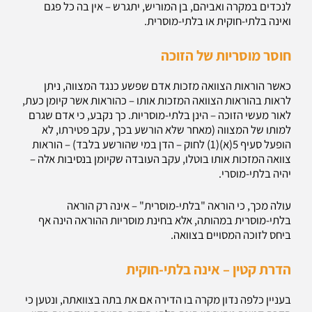
לנכדים במקרה ואביהם, בן המוריש, יתגרש – אין בה כל פגם
ואינה בלתי-חוקית או בלתי-מוסרית.
חוסר מוסריות של הזוכה
כאשר הוראות הצוואה מזכות אדם שפשע כנגד המצווה, ניתן
לראות בהוראות הצוואה המזכות אותו – כהוראות אשר קיומן כעת,
לאור מעשי הזוכה – הינן בלתי-מוסריות. כך נקבע, כי אדם שגרם
למותו של המצווה (מאחר שלא הורשע בכך, עקב פטירתו, לא
הופעל סעיף 5(א)(1) לחוק – הדן במי שהורשע בלבד) – הוראות
צוואה המזכות אותו בוטלו, עקב העובדה שקיומן בנסיבות אלה –
יהיה בלתי-מוסרי.
עולה מכך, כי הוראה "בלתי-מוסרית" – אינה רק הוראה
בלתי-מוסרית במהותה, אלא בחינת מוסריות ההוראה הינה אף
ביחס לזוכה המסויים בצוואה.
הדרת קטין – אינה בלתי-חוקית
בעניין כלפה נדון מקרה בו הדירה אם את בתה בצוואתה, ונטען כי