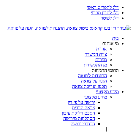
דלג לתפריט ראשי
דלג לתוכן מרכזי
דלג לפוטר
בית
מי אנחנו?
אודות
צוות המשרד
ספרים
מן התקשורת
תחומי התמחות
התנגדות לצוואה
הגנה על צוואה
תכנון ועריכת צוואה
מידע מקצועי
מידע מקצועי
ירושה על פי דין
צוואה הדדית
הסכם חלוקת עזבון
הסתלקות מירושה
סכסוכי ירושה
|