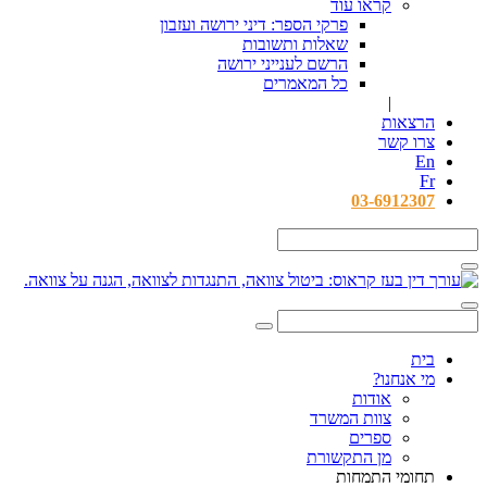
קראו עוד
פרקי הספר: דיני ירושה ועזבון
שאלות ותשובות
הרשם לענייני ירושה
כל המאמרים
|
הרצאות
צרו קשר
En
Fr
03-6912307
בית
מי אנחנו?
אודות
צוות המשרד
ספרים
מן התקשורת
תחומי התמחות