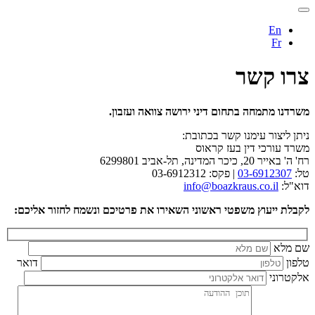
En
Fr
צרו קשר
משרדנו מתמחה בתחום דיני ירושה צוואה ועזבון.
ניתן ליצור עימנו קשר בכתובת:
משרד עורכי דין בעז קראוס
רח' ה' באייר 20, כיכר המדינה, תל-אביב 6299801
טל:
03-6912307
| פקס: 03-6912312
דוא"ל:
info@boazkraus.co.il
לקבלת ייעוץ משפטי ראשוני השאירו את פרטיכם ונשמח לחזור אליכם:
שם מלא
טלפון
דואר
אלקטרוני