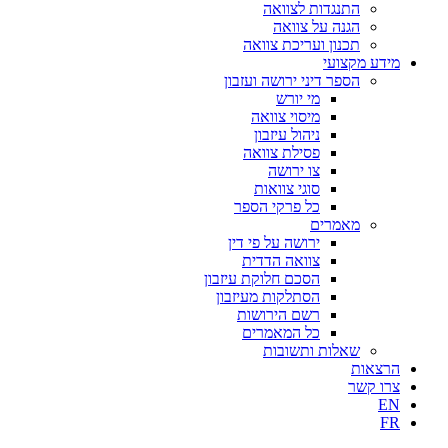
התנגדות לצוואה
הגנה על צוואה
תכנון ועריכת צוואה
מידע מקצועי
הספר דיני ירושה ועזבון
מי יורש
מיסוי צוואה
ניהול עיזבון
פסילת צוואה
צו ירושה
סוגי צוואות
כל פרקי הספר
מאמרים
ירושה על פי דין
צוואה הדדית
הסכם חלוקת עיזבון
הסתלקות מעיזבון
רשם הירושות
כל המאמרים
שאלות ותשובות
הרצאות
צרו קשר
EN
FR