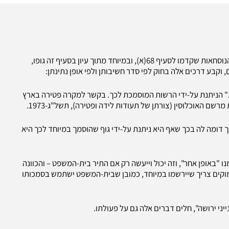
בדונו בנושא זה קבע בית-המשפט העליון כי העולה מתוך כל הנוסחאות שקדמו לסעיף 68(א), ובמיוחד מתוך עיון בסעיף זה גופו,
קבע דרכים אלה בחוק לפי סדר חשיבותן ולפי אופן נתינתן:
" הניתנת על-ידי הרשות המוסמכת לכך. בקשר למקרה פטירה בארץ
ומה לה בכך שאף היא ניתנת על-ידי גוף שהוסמך במיוחד לכך היא
כחת המוות וזמנו "באופן אחר", וזה יכול וייעשה רק אם התיר בית-המשפט – והכוונה
מוקים צריך שיירשמו במיוחד, כמובן שבית-המשפט ישתמש בסמכותו
י ירושה", חלים דברים אלה גם על פעולתו.