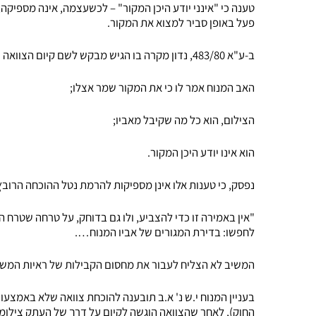
טענה כי "אינני יודע היכן המקור" – לכשעצמה, אינה מספיקה, 
פעל באופן סביר למצוא את המקור.
ב-ע"א 483/80, נדון מקרה בו הגיש מבקש לשם קיום הצוואה עותק מצולם של הצוואה וטען כדלקמן:
האב המנוח אמר לו כי את המקור שמר אצלו;
הצילום, הוא כל מה שקיבל מאביו;
הוא אינו יודע היכן המקור.
נפסק, כי טענות אלו אינן מספיקות להרמת נטל ההוכחה הרובץ 
"אין באמירה זו כדי להצביע, ולו גם בדוחק, על טרחה שטרח 
לחפשו: בדירת המגורים של אביו המנוח….
המשיב לא הצליח לעבור את מחסום הקבילות של ראיות המשנה,
החוק), לאחר שהצוואה הוגשה לקיום על דרך של העתק צילומי