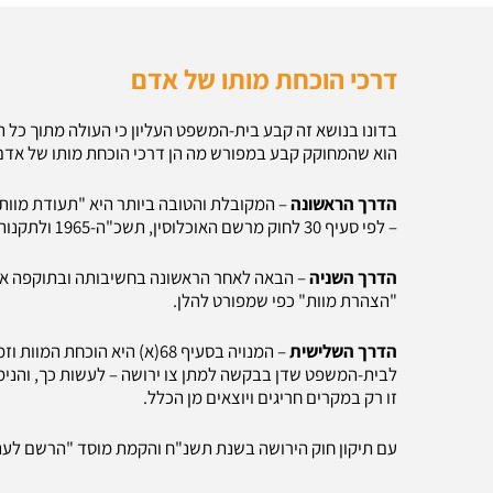
דרכי הוכחת מותו של אדם
הוא שהמחוקק קבע במפורש מה הן דרכי הוכחת מותו של אדם, ו
הדרך הראשונה
– המקובלת והטובה ביותר היא "תעודת מוות
– לפי סעיף 30 לחוק מרשם האוכלוסין, תשכ"ה-1965 ולתקנות מרשם האוכלוסין (צורתן של תעודות לידה ופטירה), תשל"ג-1973.
הדרך השניה
– הבאה לאחר הראשונה בחשיבותה ובתוקפה אך ד
"הצהרת מוות" כפי שמפורט להלן.
הדרך השלישית
– המנויה בסעיף 68(א) היא הו
לבית-המשפט שדן בבקשה למתן צו ירושה – לעשות כך, והני
זו רק במקרים חריגים ויוצאים מן הכלל.
עם תיקון חוק הירושה בשנת תשנ"ח והקמת מוסד "הרשם לעניינ