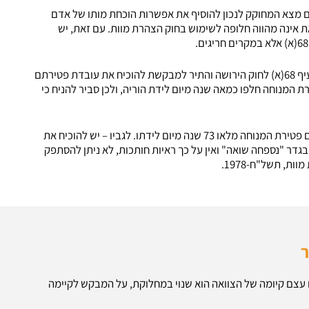
אם מצא המחוקק לנכון להוסיף את אפשרות הוכחת מותו של אדם
כי סיפא זאת אינה מהווה חלופה לשימוש בחוק הצהרת מוות. עם זאת, יש
בתיק מס' 116 השתמש הרשם לענייני ירושה בסמכותו לפי סעיף 68(א) לחוק הירושה והתיר למבקשת להוכיח את עובדת פטירתם
ת המנוחה חלפו כמאה שנה מיום לידת הוריה, ולכן סביר להניח כי
אולם הוא סרב לעשות כן לגבי פטירת אחיה של המנוחה, שביום פטירת המנוחה מלאו 73 שנה מיום לידתו. לגביו – יש להוכיח את
בגדר "נספחה שואה" ואין על כך ראיות חותכות, לא ניתן להסתפק
ת, תשל"ח-1978.
ר
 עצם קיומה של הצוואה הוא שנוי במחלוקת, על המבקש לקיימה