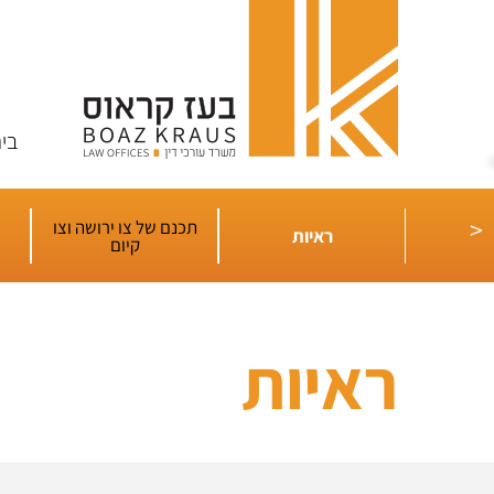
בי
 וצו קיום
<
תכנם של צו ירושה וצו
ל-ידי
ראיות
קיום
שפט
ראיות