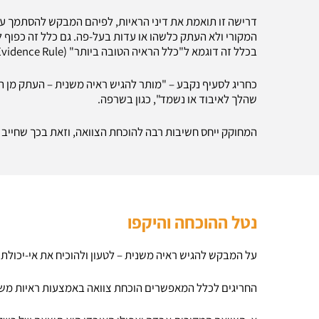
דרישה זו תואמת את דיני הראיות, לפיהם המבקש להסתמך ע
המקורי ולא העתק כלשהו או עדות בעל-פה. גם כלל זה כפוף 
בכלל זה דוגמא ל"כלל הראיה הטובה ביותר" (Best Evidence Rule) או השריד החשוב ביותר שלו.
כחריג לסעיף נקבע – "מותר להגיש ראיה משנית – העתק מן המ
שהלך לאיבוד או נשמד", כגון בשרפה.
המחוקק ייחס חשיבות רבה להוכחת הצוואה, וזאת בכך שחייב 
נטל ההוכחה והיקפו
על המבקש להגיש ראיה משנית – לטעון ולהוכיח את אי-יכולתו
החריגים לכלל המאפשרים הוכחת צוואה באמצעות ראיות משנ