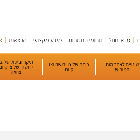
ת
מי אנחנו?
תחומי התמחות
מידע מקצועי
הרצאות
צ
תיקון וביטול של צו
שינויים לאחר מות
כוחם של צו ירושה וצו
ירושה ושל צו קיום
המוריש
קיום
צוואה