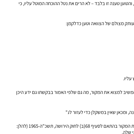
והטוען טענה זו בלבד – לא הרים את נטל ההוכחה המוטל עליו, כי
עליו.
המשיב למצוא את המקור, מה גם שלפי האמור בבקשתו גם ידע היכן
 ומכאן שאין במשקלן כדי לעזור לו."
בעניין המנוח י.ש נ' א.ב תובענה להוכחת צוואה שלא באמצעות המקור בהתאם לסעיף 68(ב) לחוק הירושה, תשכ"ה-1965 (להלן:
 שלה.