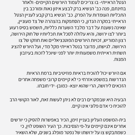
הנטל הראייתי- בו צריכים לעמוד היורשים הקיימים- ולאחר
בחינתם, פנה כב' הנשיא ברק לבצע איזון נאות ומורכב בין
התכליות העומדות על הפרק. כב' הנשיא ברק קבע לעניין הנטל
הראייתי במקרה הנדון, כי הסתפקות בהצהרה של צד מעוניין,
שאינה נשענת על דבר מלבד השערות כלליות, תשמש בסיס רעוע
ביותר לצו ירושה, והיא עלולה לסכל את תכליותיו של חוק הירושה,
רצון המוריש, זכויות היורשים הפוטנציאליים ואת חוזקו של צו
הירושה. לגישתו, מדובר בנטל ראייתי מקל מדי, ועל היורש להציג
תשתית ראייתית משמעותית יותר לפני שיוכל לזכות בעיזבון
המנוח.
אם היורש יכול להוכיח בראיות פוזיטיביות ברמת הראיות
הנדרשות במשפט אזרחי כי לא קיימים קרובי משפחה אחרים
הזכאים לירושה, הרי שהוא יוצא- כמובן- ידי חובתו.
הבעיה היא שבמקרים רבים לא ניתן לעשות זאת, לאור הקושי הרב
להוכיח כי אדם פלוני אינו קיים.
בית-המשפט העליון בעניין זימן, הכיר באפשרות להסיק כי יורשים
אחרים אינם קיימים על-פי הנסיבות. כך העיר השופט לוין, כי
כשמתבקש צו על ירושתו של נפטר מופלג בשנים, שלא השאיר