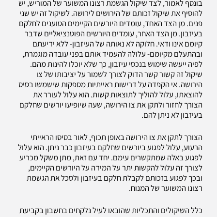
בונסף לאמור, לצד שיקול הגשמת רצונו המשוער של המוריש, יש
להוסיף את שיקול זכותם של הירושים לירושה. לשיקול זה יש שני
פנים. מן הצד האחד, עומדים היורשים הקיימים הטוענים לחלקם
בעיזבון. מן הצד האחר, עומדים היורשים הפוטנציאליים שדבר
קיומם אינו ודאי. חלוקה לא נאותה של העיזבון- ללא ידיעתם
ובהתעלם מקיומם- עלולה להעמיד אותם בפני עובדה מוגמרת,
לפיה ייעשה שימוש בנכסי עיזבון, כך שלא יוכלו להינות מהם.
שיקול זה קשור קשר הדוק לצורך לשמור על יציבותו של צו
הירושה. אי הקפדה על דרישות ראייתיות מספקות שישמשו בסיס
להוצאתו, עלול להוליך לתוצאות קשות. הוא עלול לעורר את
הצורך לחזור ולתקן את צו הירושה, שעה שיופיעו יורשים שחלקם
בעיזבון לא ניתן להם.
הצורך לתקן את צו הירושה באופן תכוף, לאור בסיסו הראייתי
הרעוע, עלול לפגוע ביורשים שחלקם בעיזבון כבר ניתן. הוא עלול
לפגוע באלה שמתקשרים עימם. יחד עם זאת, מתן משקל מכריע
לצורך זה עלול להקשות יתר על המידה על היורשים הקיימים,
ובכך לפגוע בזכותם לקבלת חלקם בעיזבון ולסכל את הגשמת
רצונו המשוער של המנוח.
כלל השיקולים והתכליות שהובאו לעיל נלקחים בחשבון בקביעת