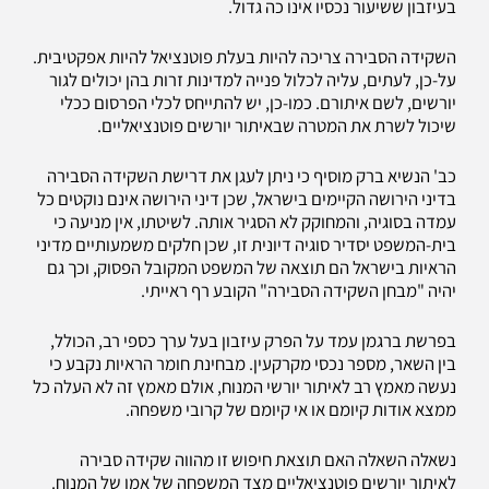
בעיזבון ששיעור נכסיו אינו כה גדול.
השקידה הסבירה צריכה להיות בעלת פוטנציאל להיות אפקטיבית.
על-כן, לעתים, עליה לכלול פנייה למדינות זרות בהן יכולים לגור
יורשים, לשם איתורם. כמו-כן, יש להתייחס לכלי הפרסום ככלי
שיכול לשרת את המטרה שבאיתור יורשים פוטנציאליים.
כב' הנשיא ברק מוסיף כי ניתן לעגן את דרישת השקידה הסבירה
בדיני הירושה הקיימים בישראל, שכן דיני הירושה אינם נוקטים כל
עמדה בסוגיה, והמחוקק לא הסגיר אותה. לשיטתו, אין מניעה כי
בית-המשפט יסדיר סוגיה דיונית זו, שכן חלקים משמעותיים מדיני
הראיות בישראל הם תוצאה של המשפט המקובל הפסוק, וכך גם
יהיה "מבחן השקידה הסבירה" הקובע רף ראייתי.
בפרשת ברגמן עמד על הפרק עיזבון בעל ערך כספי רב, הכולל,
בין השאר, מספר נכסי מקרקעין. מבחינת חומר הראיות נקבע כי
נעשה מאמץ רב לאיתור יורשי המנוח, אולם מאמץ זה לא העלה כל
ממצא אודות קיומם או אי קיומם של קרובי משפחה.
נשאלה השאלה האם תוצאת חיפוש זו מהווה שקידה סבירה
לאיתור יורשים פוטנציאליים מצד המשפחה של אמו של המנוח.