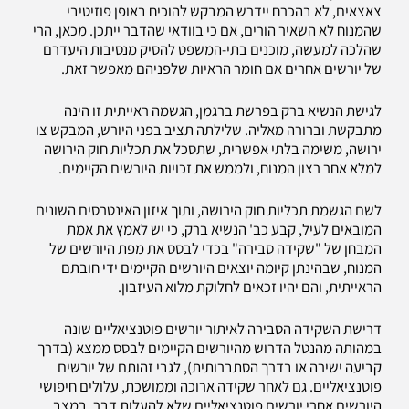
צאצאים, לא בהכרח יידרש המבקש להוכיח באופן פוזיטיבי
שהמנוח לא השאיר הורים, אם כי בוודאי שהדבר ייתכן. מכאן, הרי
שהלכה למעשה, מוכנים בתי-המשפט להסיק מנסיבות היעדרם
של יורשים אחרים אם חומר הראיות שלפניהם מאפשר זאת.
לגישת הנשיא ברק בפרשת ברגמן, הגשמה ראייתית זו הינה
מתבקשת וברורה מאליה. שלילתה תציב בפני היורש, המבקש צו
ירושה, משימה בלתי אפשרית, שתסכל את תכליות חוק הירושה
למלא אחר רצון המנוח, ולממש את זכויות היורשים הקיימים.
לשם הגשמת תכליות חוק הירושה, ותוך איזון האינטרסים השונים
המובאים לעיל, קבע כב' הנשיא ברק, כי יש לאמץ את אמת
המבחן של "שקידה סבירה" בכדי לבסס את מפת היורשים של
המנוח, שבהינתן קיומה יוצאים היורשים הקיימים ידי חובתם
הראייתית, והם יהיו זכאים לחלוקת מלוא העיזבון.
דרישת השקידה הסבירה לאיתור יורשים פוטנציאליים שונה
במהותה מהנטל הדרוש מהיורשים הקיימים לבסס ממצא (בדרך
קביעה ישירה או בדרך הסתברותית), לגבי זהותם של יורשים
פוטנציאליים. גם לאחר שקידה ארוכה וממושכת, עלולים חיפושי
היורשים אחרי יורשים פוטנציאליים שלא להעלות דבר. במצב