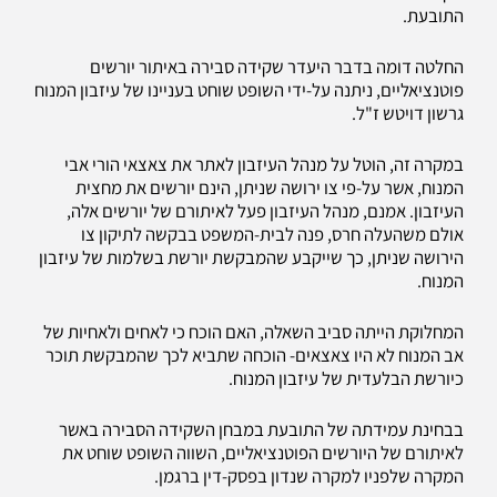
התובעת.
החלטה דומה בדבר היעדר שקידה סבירה באיתור יורשים
פוטנציאליים, ניתנה על-ידי השופט שוחט בעניינו של עיזבון המנוח
גרשון דויטש ז"ל.
במקרה זה, הוטל על מנהל העיזבון לאתר את צאצאי הורי אבי
המנוח, אשר על-פי צו ירושה שניתן, הינם יורשים את מחצית
העיזבון. אמנם, מנהל העיזבון פעל לאיתורם של יורשים אלה,
אולם משהעלה חרס, פנה לבית-המשפט בבקשה לתיקון צו
הירושה שניתן, כך שייקבע שהמבקשת יורשת בשלמות של עיזבון
המנוח.
המחלוקת הייתה סביב השאלה, האם הוכח כי לאחים ולאחיות של
אב המנוח לא היו צאצאים- הוכחה שתביא לכך שהמבקשת תוכר
כיורשת הבלעדית של עיזבון המנוח.
בבחינת עמידתה של התובעת במבחן השקידה הסבירה באשר
לאיתורם של היורשים הפוטנציאליים, השווה השופט שוחט את
המקרה שלפניו למקרה שנדון בפסק-דין ברגמן.