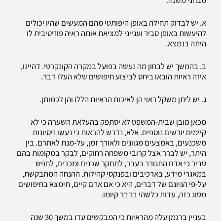
מבחני משנה:
א. יש לבדוק תחילה באופן היפותטי מהם המעשים שהיו יכולים
להיעשות באופן סביר וענייני למציאת אותה ראיה פוזיטיבית לו
היתה בנמצא.
ב. בהמשך יש לבחון מה נעשה בפועל במקרה הקונקרטי. דהיינו,
איזה ראיות הובאו ביחס לביצוע חיפושים שלא העלו דבר.
ג. יש ליתן משקל ראוי הן לאיכות הראיות הללו והן לכמותן.
מכאן מובן שבית-המשפט לא יסתפק בהעלאת השערה כי לא
קיימים יורשים נוספים. אלא, נדרש להראות כי נעשו ניסיונות
משכנעים, באמצעים מגוונים ולאורך זמן, על-מנת לאתרם. בין
היתר, יש לברר אצל קרובי משפחה רחוקים, לבקר במקומות בהם
סביר כי אדם התגורר בעבר, לתחקר שכנים ומכרים, לחפש
במאגרי מידע, בארכיבים ובפנקסי קהילות. ההנחה המתבקשת,
על-פי הגיונם של דברים, היא כי אם אדם קיים, תימצא בחיפושים
מסוג כזה, עדות כלשהי בדבר קיומו.
בעניין ברגמן עלה מהראיות כי המבקשים עדו במשך 30 שנה