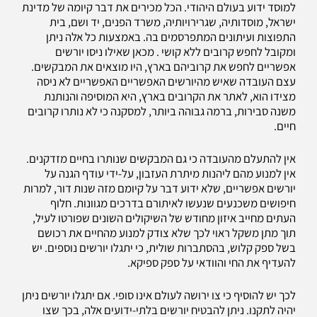
למוסד ידוע בעולם היהודי. הכל מכירים את דבר קיומה של מדינת
ישראל, מוסדותיה, שגרירויותיה, משרד הפנים, יד ושם, בית
התפוצות ועיתונים המתפרסמים בה. באמצעות כל אלה ניתן
ומקובל לחפש קרובים ללא קושי . מכאן שאילו ניסו יורשים
אפשריים לחפש את קרוביהם בארץ, היו מוצאים את המבקשים.
עצם העובדה שאיש מהיורשים האפשריים האפשריים לא ניסה
מצידו הוא, לאתר את הקרובים בארץ, היא המוסיפה והנותנת
משנה סבירות, ברמה גבוהה ביותר, למסקנה כי לא נותרו קרובים
חיים.
אין להתעלם מהעובדה כי גם המבקשים שנותרו בחיים מזדקנים.
אין למנוע מהם ליהנות מיתרת העזבון, על-ידי עודף הגנה על
יורשים אפשריים, שלא ידוע דבר על קיומם מזה שנות דור, למרות
חיפושים משכנעים שנעשו לאיתורם בדרכים מגוונות. חלוף
העתים מחייב איזון מחודש של השיקולים השונים שפורטו לעיל,
תוך מתן משקל ראוי לכך שלא צודק למנוע מהחיים את רכושם
בשל ספק קלוש, בהסתברות שולית, כי יתגלו יורשים נוספים. יש
להעדיף את החי והוודאי על ספק ספיקא.
לכך יש להוסיף כי צו ירושה לעולם אינו סופי. אם יתגלו יורשים ניתן
יהיה לתקנו. ניתן להבטיח יורשים בלתי-ידועים אלה, בכך שצו