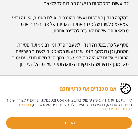
להיעשות בכל מקום בו ישנה סבירות להימצאם.
במקרה הנדון הפרסום נעשה בהונגריה, אולם כאמור, אין זה ודאי
שצאצא כלשהו של מי ההאחים והאחיות של אבי המנוח או מי
מצאצאיהם שלהם לא עזב למדינה אחרת.
נוסף על כך, במקרה הנדון לא עבר פרק זמן רב ממועד פטירת
המנוח, וכן גם משך הזמן שבו נעשו המאמצים לאיתור היורשים
הפוטנציאליים לא היה רב. למעשה, בסך הכל חלפו חודשיים ימים
מאז מתן צו הירושה וצו קיום הצוואה ומיניו של מנהל העיזבון.
לפיכך, הוחלט כי אל-אף שמנהל העיזבון שקד רבות על איתורם
של יורשים פוטנציאליים, לא עמד הוא במבחן השקידה הסבירה,
אנו מכבדים את פרטיותכם
בנסיבות העניין.
לידיעתכם, אתר זה עושה שימוש בקובצי Cookie ובטכנולוגיות דומות לצורך שיפור
חוויית המשתמש, התאמת תוכן אישי, ולביצוע ניתוחים סטטיסטיים,
בהתאם
לדברי השופט שוחט, דרישה זו של "שקידה סבירה", הגם
למדיניות הפרטיות
שמכבידה היא על היורשים הקיימים, לעתים כדי עול בל יתואר,
תכלית ראויה לה. דרישת "השקידה הסבירה" עומדת בבסיס
הבנתי
האיזון הראוי בין שתי התכליות העומדות על הפרק- מניעת פגיעה
בזכותם של היורשים הקיימים לקבלת חלקם בעיזבון, מחד;
חייגו אלינו
יצירת קשר
הוראות הגעה
ושמירה על חלקם בעיזבון של היורשים הפוטנציאליים שדבר