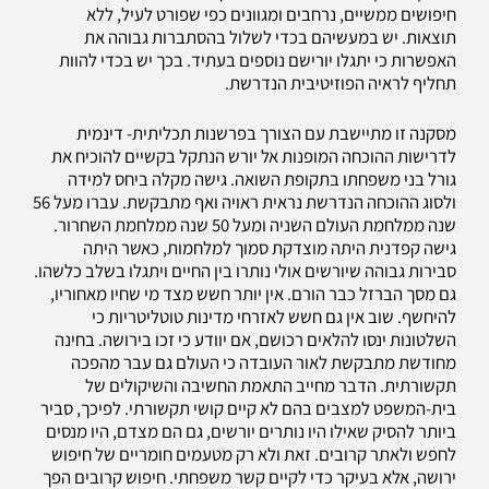
חיפושים ממשיים, נרחבים ומגוונים כפי שפורט לעיל, ללא
תוצאות. יש במעשיהם בכדי לשלול בהסתברות גבוהה את
האפשרות כי יתגלו יורישם נוספים בעתיד. בכך יש בכדי להוות
תחליף לראיה הפוזיטיבית הנדרשת.
מסקנה זו מתיישבת עם הצורך בפרשנות תכליתית- דינמית
לדרישות ההוכחה המופנות אל יורש הנתקל בקשיים להוכיח את
גורל בני משפחתו בתקופת השואה. גישה מקלה ביחס למידה
ולסוג ההוכחה הנדרשת נראית ראויה ואף מתבקשת. עברו מעל 56
שנה ממלחמת העולם השניה ומעל 50 שנה ממלחמת השחרור.
גישה קפדנית היתה מוצדקת סמוך למלחמות, כאשר היתה
סבירות גבוהה שיורשים אולי נותרו בין החיים ויתגלו בשלב כלשהו.
גם מסך הברזל כבר הורם. אין יותר חשש מצד מי שחיו מאחוריו,
להיחשף. שוב אין גם חשש לאזרחי מדינות טוטליטריות כי
השלטונות ינסו להלאים רכושם, אם יוודע כי זכו בירושה. בחינה
מחודשת מתבקשת לאור העובדה כי העולם גם עבר מהפכה
תקשורתית. הדבר מחייב התאמת החשיבה והשיקולים של
בית-המשפט למצבים בהם לא קיים קושי תקשורתי. לפיכך, סביר
ביותר להסיק שאילו היו נותרים יורשים, גם הם מצדם, היו מנסים
לחפש ולאתר קרובים. זאת ולא רק מטעמים חומריים של חיפוש
ירושה, אלא בעיקר כדי לקיים קשר משפחתי. חיפוש קרובים הפך