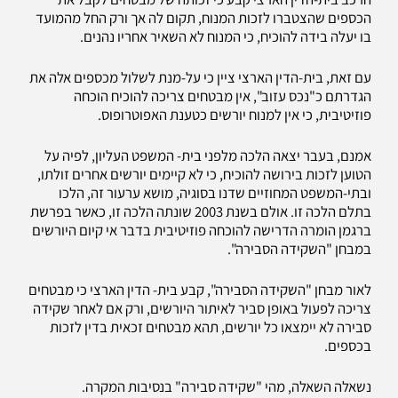
הכספים שהצטברו לזכות המנוח, תקום לה אך ורק החל מהמועד
בו יעלה בידה להוכיח, כי המנוח לא השאיר אחריו נהנים.
עם זאת, בית-הדין הארצי ציין כי על-מנת לשלול מכספים אלה את
הגדרתם כ"נכס עזוב", אין מבטחים צריכה להוכיח הוכחה
פוזיטיבית, כי אין למנוח יורשים כטענת האפוטרופוס.
אמנם, בעבר יצאה הלכה מלפני בית- המשפט העליון, לפיה על
הטוען לזכות בירושה להוכיח, כי לא קיימים יורשים אחרים זולתו,
ובתי-המשפט המחוזיים שדנו בסוגיה, מושא ערעור זה, הלכו
בתלם הלכה זו. אולם בשנת 2003 שונתה הלכה זו, כאשר בפרשת
ברגמן הומרה הדרישה להוכחה פוזיטיבית בדבר אי קיום היורשים
במבחן "השקידה הסבירה".
לאור מבחן "השקידה הסבירה", קבע בית- הדין הארצי כי מבטחים
צריכה לפעול באופן סביר לאיתור היורשים, ורק אם לאחר שקידה
סבירה לא יימצאו כל יורשים, תהא מבטחים זכאית בדין לזכות
בכספים.
נשאלה השאלה, מהי "שקידה סבירה" בנסיבות המקרה.