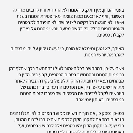
בעניין הנדון, אין חולק, כי המנוח לא הותיר אחריו קרובים מדרגה
ראשונה, ואף לא זכאים מכוח צוואה. מאז פטירת המנוח בשנת
1969, לא הוגשה כל בקשה לצו ירושה ולא הופנתה למבטחים
ולאפוטרופוס הכללי כל בקשה מטעם יורשי מהנוח על-פי דין
לקבלת כספים.
מאידך, לא נטען ומימלא לא הוכח, כי נעשה ניסיון על-ידי מבטחים
לאתר את יורשי המנוח.
אשר-על-כן, בהתחשב בכל האמור לעיל ובהתחשב בכך שחלף זמן
רב ממות המנוח ובהתחשב בסכום הכספים, קבע בית-הדין כי
מבטחים תצא ידי חובתה החוקית לפעול בשקידה סבירה לאתר
את היורשים על-פי דין, אם תפרסם הודעה בדבר זכותם של
היורשים לקבל לידיהם את הכספים שהצטברו לזכות המנוח
במבטחים- בעיתון יומי אחד.
כמו-כן נפסק כי, אם תוך חודשיים ממועד הפרסום לא יתגלו נהנים
הזכאים בהתאם לתקנון הקרן לכספים שהצטברו לזכות המנוח,
הרי שעל-פי תקנון הקרן יהיו כספים אלה לרכוש מבטחים, ועל
האפוטרופוס הכללי יהיה להשיבם למבטחים.