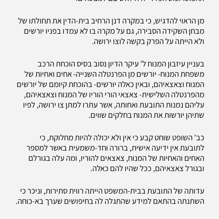
מן הראוי להדגיש, כי במקרה דנן הרחיב בית-הדין את תחולתו של
מבחן השקידה הסבירה, גם על מקרה בו לא עמדו בפניו יורשים
ולא הייתה על הפרק בקשה לוצו ירושה.
בעניין עיזבון המנוח ל' עיקר הדיון נסוב בסיס הוכחת הרכב
משפחת המנוח- יורשים מן הפרנטלה השנייה- אחים ואחיות של
המנוח וצאצאיהם, ובאין כאלה יורשים- בהוכחת קיומם של יורשים
מהפרנטלה השלישית- צאצאי הורי הוריו של המנוח וצאצאיהם,
עליהם נמנות התובעת ואחותה, אשר עתרו למתן צו ירושה, לפיו
שתיהן יורשות את המנוח בחלקים שווים.
כב' השופט שוחט קבע כי אין ולא יכולה להיות מחלוקת, כי
לתובעת אין ידיעה אישית, ברורה וחד-משמעית באשר למספר
האחים והאחיות של המנוח, צאצאים להוריו, ומה עלה בגורלם
ובגורל צאצאיהם, ככל שהיו להם כאלה.
עדותה של התובעת בבית-המשפט הייתה רווית סתירות, וניכר כי
השתנתה בהתאם למידע שהתגלה לה בחיפושים שערך בא-כוחה.