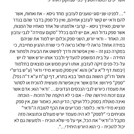
"…לפנינו שני סוגי טוענים לעזבון: מחד גיסא – אח ואחות, אשר
להם ודאי יש קשר לעזבון אחיהם, ואין כל ספק בדבר שהם בגדר
יורשים; מאידך גיסא – קרובי אלמנתו של אחד מאחיו של המנוח,
אשר ספק גדול הוא, אם יש להם בכלל "מקום עמידה" לגבי עזבון
זה. האחד – ודאי יורש, השני ספק וכלום יש למוד את שניהם
במידה אחת? נראה לי שלא! נראה לי כי שורת ההגיון מחייבת, כי
במקרה כגון זה – ואין אפשרות ודרך לפשוט את הבעיה ולפתור את
החידה – על בית המשפט להעדיף ולבכר אותו יורש אשר לו יש
על-כל-פנים זיקה לעזבון. אותו רעיון ממש אנו מוצאים בתלמוד
(יבמות דף ל"א ע"א) והוא 'אין ספק מוציא מידי ודאי' (ע"ש ברש"י
ותוס' ודו"ק: השווה גם תוס' בבא בתרא, דף קנ"ח ע"א ד"ה נפל).
"ספק" פירושו: אדם אשר אין אפשרות מעשית להוכיח או לסתור
את מעמדו כיורש לגבי הנכסים הנדונים… 'ודאי' הוא: אדם אשר
עצם זכות הירושה שלו – אם כי לא היקפה של הזכות – הוכחה
ואינה מוטלת בספק כלל ועיקר; הדיון הוא, כאמור שם, אין ספק
מוציא מידי ודאי. כלומר: מכריעים את הכף לטובת ה"ודאי"
ומניחים כי "לספק" לא היה מעמד יורש מעולם וכתוצאה מזה
מקבל ה"ודאי" את הכל, אף על פי שלא הוכיח – ולמעשה גם לא
יכול להוכיח – כי הוא היורש היחידי…".