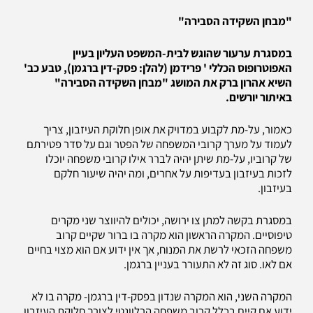
"מבחן השקידה הסבירה"
במסגרת ערעור שהוגש לבית-המשפט העליון בעיין
האפוטרופוס הכללי ' פרידמן (להלן: פסק-דין ברגמן), טבע כב'
השיא אהרון ברק את המושג "מבחן השקידה הסבירה"
באיתור יורשים.
כאמור, על-מת לקבוע במדויק את אופן חלוקת העיזבון, צריך
לעמוד על מערך קרובי המשפחה של הפטר וגם על סדר פטירתם
של קרוביו, על-מת שיתן יהיה לברר אילו קרובי משפחה יוכלו
לזכות בעיזבון בעדיפות על אחרים, ומה יהיה שיעור חלקם
בעיזבון.
במסגרת בקשה למתן צו ירושה, יכולים להיווצר שני מקרים
טיפוסיים. המקרה הראשון הוא מקרה בו ברור שקיים קרוב
משפחה הזכאי לרשת את המנוח, אך אין ידוע אם הוא מצוי בחיים
אם לאו. סוג זה לא התעורר בעניין ברגמן.
המקרה השני, הוא המקרה שנדון בפסק-דין ברגמן- מקרה בו לא
ידוע אם קיים בכלל קרוב משפחה הרלוונטי לצורך חלוקת העיזבון.