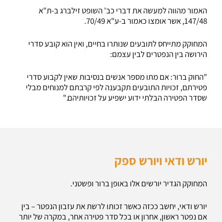
האמור מהווה למעשה את דברי כב' השופט זילברג ב-ת"א
147/48, אשר אומצו כאמור ב-ע"א 70/49.
המחוקק מתייחס לתובעים שנותרו בחיים, ואין הוא קובע סדרי
הירושה בין הנפטרים לבין עצמם:
"החוק ברור: אם מתו מספר אנשים בנסיבות שאין לקבוע סדרי
פטירתם, זכויות התובעים תקבענה לפי קרבתם למנוחים מבלי
שסדר הפטירה הבלתי ידוע ישפיע על זכויותיהם."
יורש ודאי ויורש ספק
המחוקק הגדיר יורשים אלו באופן ברור ופשטני.
יורש ודאי, יחשב ככזה כאשר זכותו לרשת את עזבון הנפטר – בין
אם נפטר ראשון, אחרון או בכל סדר פטירה אחר, במקרה של יותר