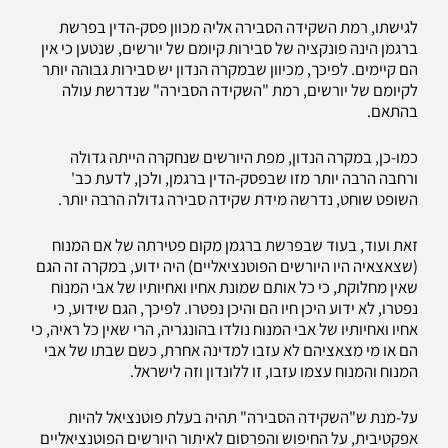
לגישתו, רמת השקידה הסבירה אליה מכוון פסק-הדין בפרשת
ברגמן הינה פונקציה של סבירות קיומם של יורשים, שנטען כי אין
הם קיימים. לפיכך, מכיוון שבמקרה הנדון יש סבירות גבוהה יותר
לקיומם של יורשים, רמת "השקידה הסבירה" שנדרשת עולה
בהתאם.
כמו-כן, במקרה הנדון, מפת היורשים שנחקרה הייתה גדולה
ורחבה הרבה יותר מזו שבפסק-הדין ברגמן, ולכן, לדעת כב'
השופט שוחט, נדרשה מידת שקידה סבירה גדולה הרבה יותר.
זאת ועוד, בעוד שבפרשת ברגמן מקום פטירתה של אם המנוח
(שצאצאיה היו היורשים הפוטנציאליים) היה ידוע, במקרה זה הגם
שאין מחלוקת, כי כל אותם שמונת אחיו ואחיותיו של אבי המנוח
נפטרו, לא ידוע היכן חיו הם והיכן נפטרו. לפיכך, הגם שידוע, כי
אחיו ואחיותיו של אבי המנוח נולדו בהונגריה, הרי שאין כל ראיה, כי
הם או מי מצאציהם לא עזבו למדינה אחרת, כשם שבתו של אבי
המנוח והמנוח עצמו עזבו, זו ללונדון וזה לישראל.
על-מנת ש"השקידה הסבירה" תהיה בעלת פוטנציאל להיות
אפקטיבית, על החיפוש והפרסום לאיתור היורשים הפוטנציאליים