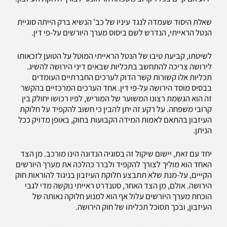
שאלת היסוד שעמדה לנגד עיניו של כב' הנשיא ברק הייתה סוגיית
הנטל הראייתי, הנדרש לשם ביסוס מערך היורשים על-פי דין.
לשיטתו, קביעת טיבו של הנטל הראייתי המוטל על הטוען לזכאותו
לירושה צריכה להתחשב בתכליות שבאים דיני הירושה להשיג.
תכליות אלו קשורות קשר הדוק לערכים החברתיים העומדים
בבסיס מוסד הירושה על-פי דין. אחד הערכים המרכזיים בהקשר
זה הוא הגשמת רצונו המשוער של המוריש, לפיו רכושו יחולק בין
קרובי משפחה. על רקע זה יתן להבין כי חשוב להקפיד על חלוקת
העיזבון בהתאם לאמות המידה הקבועות בחוק, באופן מדויק ככל
הניתן.
יחד עם זאת, יישום שיקול זה בסוגיה הנדונה הינו מורכב. מן הצד
האחד הוא מוליך לצורך להקפיד ולברר כהלכה את מערך היורשים
הקייים, על-מנת שלא תתבצע חלוקת העיזבון בניגוד להוראות חוק
הירושה. אולם, מן הצד האחר, סטנדרט ראייתי נוקשה מדי לגבי
הוכחת מערך היורשים עלול אף הוא למנוע חלוקה נאותה של
העיזבון, ובכך תסוכל תכליתו של חוק הירושה.