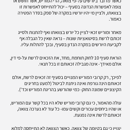
כאשר מדובר ביורשים על-פי צוואה, הרי המוריש, אשר חושש או
צופה לאפשרות הנדונה בסעיף – יכול להתייחס לאפשרות זו
בצוואתו, ולציין מי יהיו יורשיו במקרה של ספק בסדר הפטירה
כאמור.
מאחר ומוריש זכאי לציין כל יורש בצוואתו ואף להתנות ולסייג
זכותם לרשת בסיטואציות שונות – נראה שאין כל הגבלה אף
לקביעת היורשים במקרה הנדון בסעיף, ובכך להתלות עליו.
הוראת סעיף 10 לחוק תוחמת ,מחד, את הזכאים לרשת על-פי דין,
אולם מאידך- אינה מגבילה זכאותם זו בכל תנאי.
לפיכך, רק קרובי המוריש המנויים בסעיף זה זכאים לרשת, אולם
זכאותם הינה גורפת ואינה ניתנת לביטול (למעט בחריגים
הקיצוניים שמונה החוק- כמי שהורשע בהריגת המוריש וכד').
עולה מהאמור, כי גם קרובי מוריש שלא היו בכל קשר עם המוריש,
או שהיו ביחסים עכורים וקשים עמו- כל עוד לא נערכה צוואה,
זכאותם לרשת אינה נפגעת.
יצויין כי גם בקיומה של צוואה, כאשר הצוואה לא התייחסה למלוא