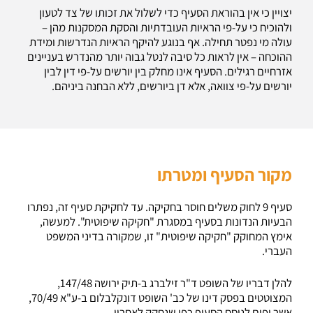
יצויין כי אין בהוראת הסעיף כדי לשלול את זכותו של צד לטעון
ולהוכיח כי על-פי הראיות העובדתיות והסקת המסקנות מהן –
עולה מי נפטר תחילה. אף בנוגע להיקף הראיות הנדרשות ומידת
ההוכחה – אין לראות כל סיבה לנטל גבוה יותר מהנדרש בעניינים
אזרחיים רגילים. הסעיף אינו מחלק בין יורשים על-פי דין לבין
יורשים על-פי צוואה, אלא דן ביורשים, ללא הבחנה ביניהם.
מקור הסעיף ומטרתו
סעיף 9 לחוק משלים חוסר בחקיקה. עד לחקיקת סעיף זה, נפתרו
הבעיות הנדונות בסעיף במסגרת "חקיקה שיפוטית". למעשה,
אימץ המחוקק "חקיקה שיפוטית" זו, שמקורה בדיני המשפט
העברי.
להלן דבריו של השופט ד"ר זילברג ב-תיק ירושה 147/48,
המצוטטים בפסק דינו של כב' השופט דונקלבלום ב-ע"א 70/49,
אשר יפים לנוסח הסעיף כפי שנחקק לאחריו.