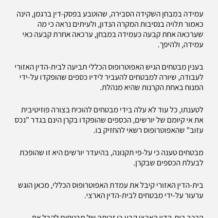
עמידה במבחן השקידה הסבירה, שהוטבע בפסק-דין ברגמן, הינה
כאמור תלויה בנסיבות המקרה הנדון, ולעיתים נראה כי מה
שערכאה אחת קבעה כעמידה במבחן, ערכאה אחרת קבעה כאי
עמידה, ולהיפך.
בענין מבטחים הגיש האפוטרופוס הכללי תביעה לבית-הדין האזורי
לעבודה, שיורה למבטחים להעביר לידיו כספים שהופקדו על-ידי
המנוח באחת הקרנות שהיא מנהלת.
לטענתו, כל עוד לא עלה בידי מבטחים להוכיח בצורה פוזיטיבית
את אי קיומם של יורשים, הכספים שהופקדו בקרן הינם בגדר "נכס
עזוב" שהאפוטרופוס רשאי להחזיק בו.
מבטחים טענה כי על-פי תקנונה, בהיעדר יורשים היא זו שהופכת
לבעלת הכספים שבקרן.
בית-הדין האזורי קיבל את עמדת האפוטרופוס הכללי, מכאן הוגש
ערעור על-ידי מבטחים לבית-הדין הארצי.
הרכב בית-הדין הארצי קבע כי זכותה של מבטחים לקבל את