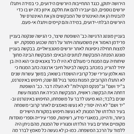
הירושה יתוקן, כנגד התחייבות היורשים הידועים, כי במידה ויתגלו
יורשים נוספים, הם יעבירו להם את חלקם. איזון כזה יש בו כדי
להבטיח הן את האינטרס של המבקשים והן את האינטרס של
היורשים הבלתי-ידועים, במידה והם קיימים ויתגלו אי-פעם.
בעניין מונטג הדגישה כב' השופטת שיצר, כי הגישה שנקטה בעניין
פרידמן האמור אין משמעותה ויתור על רמת שכנוע מספקת. יש
למצות תחילה ניסיונות לאתר יורשים פוטנציאליים. בבקשה בעניין
מונטג הפנתה המבקשת לנתונים הבאים: המבקשת הבינה מתוך
שיחותיה עם המנוח כי מעולם לא היו לו כל צאצאים וכי הוא היה בן
יחיד להוריו; במכתב בקשה לביטול חיובי ארנונה כתב המנוח כי
הוא אלמן ערירי שכל קרוביו הושמדו בשואה; במשך עשרות שנים
לא התגלו הקרובים; המנוח נפטר בגיל 88 שנה; חיפוש באינטרנט,
ב"יד ושם" וב"פנקס הקהילות" לא העלה דבר. כב' השופטת
דחתה את הבקשה: ראשית, המבקשת הכירה את המנוח עשת
שנים בלבד; הוא מיעט לדבר על משפחתו, החיפוש באינטרנט וב-
"יד ושם" לא היה יסודי; לא נעשו מאמצים לאתר קרובי משפחה
בעיר הולדתו של המנוח; לא נעשה חיפוש במקורות הישירים
ביותר, ודהיינו, במאגרי מידע, רשימות, ספרי עירייה וספרי מוסדות
מקומיים אחרים בעיר הולדתו ומגוריו של המנוח, מהם ניתן היה
ללמוד על הרכב המשפחה. כמו-כן לא נעשה כל מאמץ לברר מה