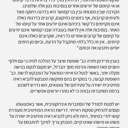
או אי-קיומם של יורשים אחרים בנסיבות כגון אלה שלפנינו.
הקירבה שבין המנוחה ובין בני קמושר היא בדרגה רחוקה מאד
ולעיתים קרובות, אף בזמנים כתיקונם, קרובים בדרגות כאלה
אינם מקיימים כל קשר ביניהם ואינם יודעים אחד על קיומו של
האחר. בנסיבות אלה אין לראות בעובדה שבני קמושר אינם יודעים
על קיומם של קרובים אחרים כל ראיה, שקרובים כאלה אינם
קיימים.. אין זה כלל בלתי-מתקבל על הדעת, וביום מן הימים
יופיעו ויתבעו את זכותם."
בענין פרידמן חזרה כב' שופטת שיצר על ההלכה לפיה כי עם חלוף
השנים מאז השואה והרמת מסך הברזל, יש מקום לנקוט בגישה
מקלה יותר, באשר לנטל הראייתי המהוטל על המבקש לרשת. כב'
השופטת קבעה, כי במקרים בהם מתקשה המבקש להביא ראיה
פוזיטיבית ישירה על פטירתם של צאצאים, הוא נדרש לשכנע
ברמת הסתברות גבוהה כי לא נותרו יורשים אפשריים.
יש לפנות למודל של הסתברות אינדוקטיבית, אשר באמצעותו
מנסים להרחיק ספקות ראייתי. דרישת הראיה הפוזיטיבית מעוררת
קושי לודי במיוחד, היות ולא ניתן להביא ראיה פוזיטיבית ישירה על
משהו או מישהו שאינו קיים. המבחן צריך לפיכך להתבסס על