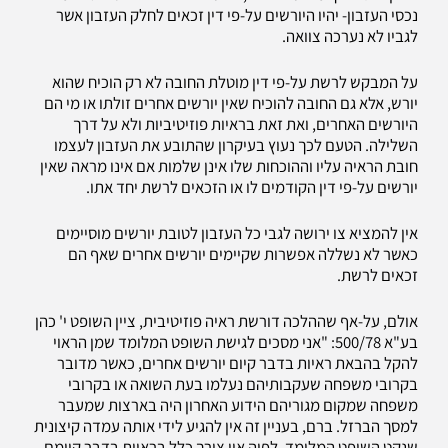
נכסי העזבון- יהיו היורשים על-פי דין זכאים לחלק העזבון אשר
לגביו לא נערכה צוואה.
על המבקש לרשת על-פי דין מוטלת החובה לא רק הוכיח שהוא
יורש, אלא גם החובה להוכיח שאין יורשים אחרים זולתו או מי הם
היורשים האחרים, ואת זאת בראיות פוזיטיביות ולא על דרך
השלילה. הטעם לכך נעוץ בעיקרון שהתובע את העזבון לעצמו
חובת הראיה עליו וההוכחות שלו אינן שלמות אם אינו מראה שאין
יורשים על-פי דין הקודמים לו או הזכאים לרשת יחד אתו.
אין להמציא צו ירושה לגבי כל העזבון לטובת יורשים מוסיימים
כאשר לא נשללה אפשרות שקיימים יורשים אחרים שאף הם
זכאים לרשת.
אולם, על-אף שההלכה דורשת ראיה פוזיטיבית, ציין השופט י' כהן
בע"א 500/78: "אני מסכים לגישת השופט המלומד שמן הראוי
להקל בהבאת ראיות בדבר קיום יורשים אחרים, כאשר מדובר
בקרובי משפחה שעקבותיהם נעלמו בעת השואה או בקרובי
משפחה שמקום מגוריהם הידוע האחרון היה בארצות שמעבר
למסך הברזל. ברם, בעניין זה אין להגיע לידי אותה עמדה קיצונית
שנקט השופט המלומד, לפיה אין צורך כלל בראיות בדבר קיומם