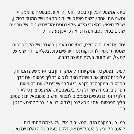
בית-המשפט העליון קבע כי, חומר הראיות מבסס חיפוש מקיף
ומשמעותי אחר יורשים פוטנציאליים מצד אמו של המנוח בפולין,
שכלל חיפוש במאגרי מידע של ארגונים יהודיים שונים ושל גורמים
שונים בפולין. מבחינה זו נראה כי אכן נעשה די.
יחד עם זאת, היה בולט, בנסיבות העניין, היעדרו של הליך פרסום
שמטרתו ניסיון להתחקות אחר יורשים פוטנציאליים, תוך שימוש,
למשל, בעיתונות בעלת תפוצה רחבה.
לפיכך נפסק כי, התיק יוחזר להמשך דיון בבית-המשפט המחוזי,
על-מנת לבחון את השאלה האם לנקוט בהליך פרסום ואת דרך
הפרסום. במקרה זה נקבע, כי על המשיבים לשאת בהוצאות
הפרסום, במידה שיוחלט על ביצועו. בית-המשפט ציין כי לאור
חלוף הזמן בו נעשים מאמצים למצוא יורשים פוטנצאליים נוספים,
הליך הפרסום- אם יימצא לנכון לנקוט בו- אינו צריך להימשך זמן
רב.
כמו-כן, במקרה הנדון המשיבים נטלו על עצמם התחייבות
להעביר ליורשים העתידיים את חלקם בעיזבון היה ואלה יימצאו.