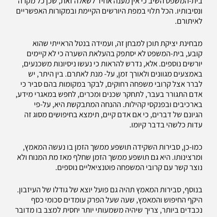
בית-המשפט השיב כי אין מענה אחיד לשאלה זאת, שכן כל מקרה
ונסיבותיו. הכל תלוי במפת היורשים הקיימת ובמקורות האפשריים
לאיתורם.
מבחינת יציקת תוכן למבחן זה, ועמידה בנטל הראייתי שהוא
קובע, בית-המשפט לא יסתפק בהעלאת השערה כי לא קיימים
יורשים נוספים. אלא, נדרש להראות כי נעשו ניסיונות משכנעים,
באמצעים מגוונים ולאורך זמן, על- מנת לאתרם. בין היתר, יש
לברר אצל קרובי משפחה רחוקים, לבקר במקומות בהם סביר כי
אדם התגורר בעבר, לתחקר שכנים ומכרים, לחפש במאגרי מידע,
בארכיבים ובפנקסי קהילות. ההנחה המתבקשת היא, על-פי
הגיונם של דברים, כי אם אדם קיים, תימצא בחיפושים מסוג זה
עדות כלשהי בדבר קיומו.
כמו-כן, סבירות השקידה תושפע ממשך הזמן בו נעשה המאמץ,
ומרצינותו. היא גם תושפע ממשך הזמן שחלף מאז מת המנוח ולא
נוצר קשר עם קרובי המשפחה פוטנציאליים נוספים.
בנוסף, סבירות המאמץ תהיה גם פועל יוצא של גודלו של העיזבון.
היקף החיפוש והמאמץ, שעה שעל הפרק עומדים סכומי כסף
נכבדים ביותר, צריך שיהיה משמעותי יותר יחסית למצב בו מדובר