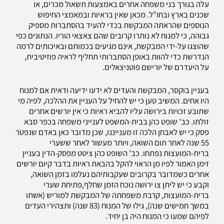
עלה בגורך בני משפחה אחרים באמצעות תשאול מכרים, או
שכנים בארץ ובחו"ל. מכאן שאין בראיות ובמאמצי החיפוש
הנוספים שהראתה המבקשת בכדי להעיד בהסתברות מספיק
גבוהה, כי למנוח לא נותרו קרובים שהם צאצאי הוריו. הנתונים כפי
שהוצגו על-ידי המבקשת, אינם מגיעים בכמותם ובאיכותים לרמה
הנדרשת כדי להוות באופן הסתברותי תחליף לראיה פוזיטיבית,
על היעדרם של יורישם פוטניצאלים.
בעניין בוקסר, המבקשת והעדים לא ידעו ידיעה ודאית אם למנוח
היו אחים. המשיב טען כי יש להחיל על העניין את ההלכה, לפיה מי
שתובע זכויות בירושה עליו להביא ראיות כי אין יורשים אחרים
זולתו. כב' שופט כהן בבית-המשפט לענייני משפחה בכפר סבא
פסק כי יש לאבחן הלכה זו מענייננו, שכן מדובר כאן באדם שנפטר
55 שנה לאחר תום השואה, ויותר מעשור לאחר ששערי
ברית-המועצות נפתחו. כב' השופט כהן ציטט מפסק-הדין בעניין
זימן האמור לפיו מן הראוי להקל בהבאת ראיות בדבר קיום יורשים
אחרים כשמדובר בקרובים שעקבותיהם נעלמו בזמן השואה,
וקבע כי יש ליתן צו ירושה נוכח הזמן שחלף,פתיחת שערי
ברית-המועצות, קרבת משפחתה של המבקשת למוריש (אשתו
במשך חמישים שנה), גילו של המנוח (83 שנה) ותצהירי העדים
לפיהם שמעו כי המנוח היה בן יחיד.