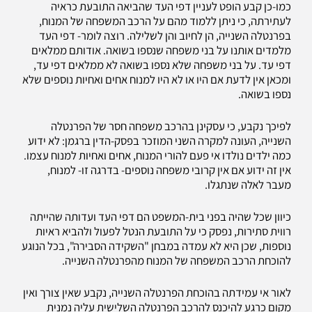
כמו-כן קבע הופט לעניין דפי העד שהביאה התובעת כראיה
לעתירתה, כי ניתן ללמוד מהם על הרכב המשפחה של המנוח,
בפרנטלה השנייה, הן לחיוב והן לשלילה. רוצה לומר- דפי העד
מלמדים אותנו על בני משפחה שנספו בשואה. אודותם ממלאים
דפי עד. על בני משפחה שלא נספו בשואה לא ממלאים דפי עד,
ומכאן אין לדעת אם היו או לא היו למנוח אחים ואחיות נוספים שלא
נספו בשואה.
לפיכך נקבע, כי עסקינן בהרכב משפחה חסר של הפרנטלה
השנייה, העונה למקרה השני המוזכר בפסק-הדין ברגמן: לא ידוע
כמה ילדים נולדו אי פעם להורי המנוח, אחים ואחיות למנוח עצמו.
אין זה ידוע אם אין קרובי משפחה נוספים- בדרגה זו- למנוח,
מעבר לאלה שנתגלו.
כיוון שכל שהיה בפני בית-המשפט הם דפי העד ועדותה שהייתה
רווית סתירות, נפסק כי על התובעת הנטל לפעול ולהביא ראיות
נוספות, שכן היא לא עמדה במבחן "השקידה הסבירה", בכל הנוגע
להוכחת הרכב המשפחה של המנוח מהפרנטלה השנייה.
לאור אי עמידתה בהוכחת הפרנטלה השנייה, נקבע שאין צורך ואין
מקום כרגע להיכנס להרכב הפרנטלה השלישית עליה נמנית