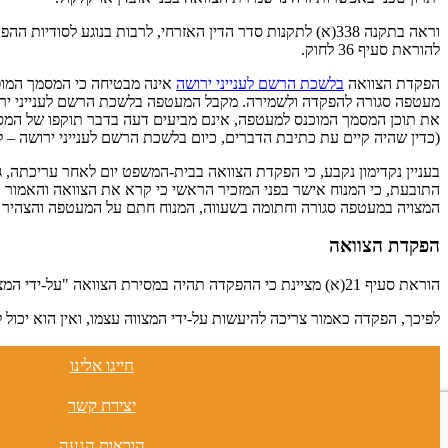
להוראת סעיף 36 לחוק.
הפקדת הצוואה
בלשכת הרשם לענייני ירושה
אינה מבטיחה כי המסמך המופ
מעטפה סגורה להפקדה ולשמירה. מקבל המעטפה בלשכת הרשם לענייני ירושה
את תוכן המסמך המוכנס למעטפה, אינם מביעים דעה בדבר תוקפו של המסמ
(כדין שהיה קיים עת כתיבת הדברים, כיום בלשכת הרשם לענייני ירושה –
בעניין נקדימון נקבע, כי הפקדת הצוואה בבית-המשפט יום לאחר עריכתה, ג
התובעת, כי המנוח אישר בפני המזכיר הראשי כי קרא את הצוואה והאמור בה
המצויה במעטפה סגורה וחתומה בשעווה, המנוח חתם על המעטפה והצהיר כי
הפקדת הצוואה
הוראת סעיף 21(א) מציינת כי ההפקדה תהיה במסירת הצוואה "על-ידי המצווה עצמו".
לפיכך, הפקדה כאמור צריכה להיעשות על-ידי המצווה עצמו, ואין הוא יכול למנות שלוח לביצוע הפעולה (ראה סעיף 1(ב) לחוק הש
משרד עורכי דין בעז קראוס
חייגו אלינו
רח’ ה’ באייר 20, כיכר המדינה תל-אביב 6299801
טל:
03-6912307
| פקס: 03-6912312 |
info@boazkraus.co.il
יצירת קשר
כל הזכויות שמורות ל
משרד עורכי-דין בעז קראוס – צוואה וירושה
תקנון אתר
|
מדיניות הפרטיות
הוראות הגעה