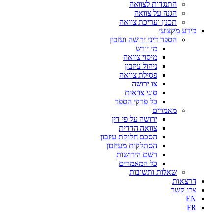
התנגדות לצוואה
הגנה על צוואה
תכנון ועריכת צוואה
מידע מקצועי
הספר דיני ירושה ועזבון
מי יורש
מיסוי צוואה
ניהול עיזבון
פסילת צוואה
צו ירושה
סוגי צוואות
כל פרקי הספר
מאמרים
ירושה על פי דין
צוואה הדדית
הסכם חלוקת עיזבון
הסתלקות מעיזבון
רשם הירושות
כל המאמרים
שאלות ותשובות
הרצאות
צרו קשר
EN
FR