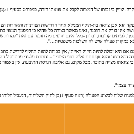
וראה בת
קד הוא אכן צוואה בת-תוקף הממלא אחר הדרישות הצורניות והאחרות הצר
 אינו בודק את תוכנה, ואינו מאשר בצורה כל שהיא כי המסמך המצוי בתוכ
ך, לעיתים קרובות, ובדרך-כלל, אינם יודעים מה תוכנו. עם זאת "למרו
 לא במקור) פעולה שיש לה השלכות משפטיות…".
ם אם היא יכולה להיות חיזוק ראייתי, אין בכוחה להוות תחליף לדרישת כתב
 הוא רצונו והוא אף חתם עליה בפני המזכיר – נסתרת על-ידי פרוטוקול הה
 צוואתו מצויה בתוכה. מכל מקום, גם אליבא דגרסת התובעת, אין באמור כ
ליחות, המגביל חלותו על פעולות שהוגבלו על-פי דין לביצוע אישי).