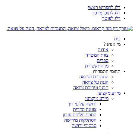
דלג לתפריט ראשי
דלג לתוכן מרכזי
דלג לפוטר
בית
מי אנחנו?
אודות
צוות המשרד
ספרים
מן התקשורת
תחומי התמחות
התנגדות לצוואה
הגנה על צוואה
תכנון ועריכת צוואה
מידע מקצועי
מידע מקצועי
ירושה על פי דין
צוואה הדדית
הסכם חלוקת עזבון
הסתלקות מירושה
סכסוכי ירושה
|