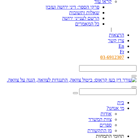
קראו עוד
פרקי הספר: דיני ירושה ועזבון
שאלות ותשובות
הרשם לענייני ירושה
כל המאמרים
|
הרצאות
צרו קשר
En
Fr
03-6912307
בית
מי אנחנו?
אודות
צוות המשרד
ספרים
מן התקשורת
תחומי התמחות