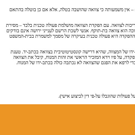
קנה 338(א) לתקנות סדר הדין האזרחי, לרבות בנוגע לסודיות ההפקדה. יצויין כי זכותו של המצווה לקבל את צוואתו חזרה, כמפורט בסעיף 21(ג) – אין משמעותה כי צוואה שהושבה בטלה, אלא אם כן בוטלה בהתאם
יכות לצוואה. עם הפקדת הצוואה מושלמת פעולה טכנית בלבד – מסירת
ה הוא צוואה בת-תוקף. אנשי לשכת הרשם לענייני ירושה אינם בודקים
ת שההפקדה היא פעולה טכנית בעיקרה של מסמך למשמרת בבית-המשפט
-ידו של המצווה, שהיא דרישה קונסטיטוטיבית בצוואה בכתב-יד. טענת
פקדה, על פיו וידא המזכיר הראשי את זהות המנוח, קיבל את הצוואה
די לרפא את הפגם שהצוואה לא נכתבה כולה בכתב-ידו של המנוח.