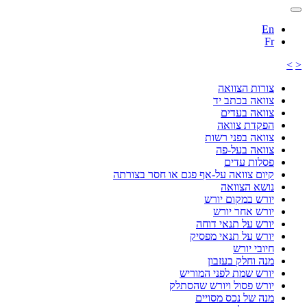
En
Fr
>
<
צורות הצוואה
צוואה בכתב יד
צוואה בעדים
הפקדת צוואה
צוואה בפני רשות
צוואה בעל-פה
פסלות עדים
קיום צוואה על-אף פגם או חסר בצורתה
נושא הצוואה
יורש במקום יורש
יורש אחר יורש
יורש על תנאי דוחה
יורש על תנאי מפסיק
חיובי יורש
מנה וחלק בעזבון
יורש שמת לפני המוריש
יורש פסול ויורש שהסתלק
מנה של נכס מסויים