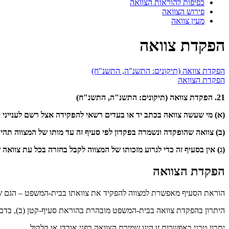
כפיפות להוראות הצוואה
פירוש הצוואה
מעין צוואה
הפקדת צוואה
הפקדת צוואה (תיקונים: התשנ"ה, התשנ"ח)
הפקדת הצוואה
21. הפקדת צוואה (תיקונים: התשנ"ה, התשנ"ח)
(א) מי שעשה צוואה בכתב יד או בעדים רשאי להפקידה אצל רשם לענייני י
(ב) צוואה שהופקדה ונשמרה בפקדון לפי סעיף זה עד מותו של המצווה ת
(ג) אין בסעיף זה כדי לגרוע מזכותו של המצווה לקבל בחזרה בכל עת צוואה
הפקדת הצוואה
הוראת הסעיף מאפשרת למצווה להפקיד את צוואתו בבית-המשפט – הגם שא
היתרון בהפקדת צוואה בבית-המשפט מובהרת בהוראת סעיף-קטן (ב), בדבר
יתרון טכני באפשרות זו הינו שמירת הצוואה בפני אובדן או קלקול.