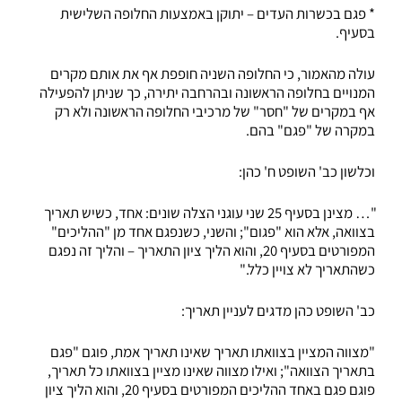
* פגם בכשרות העדים – יתוקן באמצעות החלופה השלישית
בסעיף.
עולה מהאמור, כי החלופה השניה חופפת אף את אותם מקרים
המנויים בחלופה הראשונה ובהרחבה יתירה, כך שניתן להפעילה
אף במקרים של "חסר" של מרכיבי החלופה הראשונה ולא רק
במקרה של "פגם" בהם.
וכלשון כב' השופט ח' כהן:
"… מצינן בסעיף 25 שני עוגני הצלה שונים: אחד, כשיש תאריך
בצוואה, אלא הוא "פגום"; והשני, כשנפגם אחד מן "ההליכים"
המפורטים בסעיף 20, והוא הליך ציון התאריך – והליך זה נפגם
כשהתאריך לא צויין כלל."
כב' השופט כהן מדגים לעניין תאריך:
"מצווה המציין בצוואתו תאריך שאינו תאריך אמת, פוגם "פגם
בתאריך הצוואה"; ואילו מצווה שאינו מציין בצוואתו כל תאריך,
פוגם פגם באחד ההליכים המפורטים בסעיף 20, והוא הליך ציון