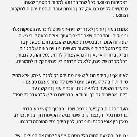
באמיתות הצוואה ככל שהדבר נוגע למהות המסמך שאותו
מבקשים לקיים כצוואה, לבין הוכחת עובדות המתייחסות לתקפות
הצוואה.
אמנם בעניין גודמן לא נדרש בית-המשפט להכרעה בספקות אלה
ונימוקיהן, והדבר הושאר "בצריך עיון", אולם נראה לי כי גישה
שונה זו העומדת בבסיס הנימוקים שהובאו, תוכרע בעניין בו
להיקף הנטל תהיה משמעות מעשית. מזווית ראיה של הגינות
וצדק, ברור הוא שאין זה נראה צודק לדרוש נטל זהה, כה גבוה,
בכל מקרה של פגם, ללא כל הבחנה בין פגמים קלים לחמורים.
לא זו אף זו, היקף הנטל שאינו מתייחס רק לפגם עצמו, אלא מחיל
מיידית חובה להוכיח עניינים קשים להוכחה מעצם טבעם –
כהעדר השפעה בלתי-הוגנת. הוכחת עניין זה קשה עד
בלתי-אפשרית גם כך, ובוודאי בדרישת נטל של "העדר כל ספק".
העדר הגינות בקביעה גורפת שכזו, בצרוף הקושי העובדתי
בהרמת נטל זה, מצדיקים שינוי בגישה הקיימת תוך בניית מדרג
מאזן בין אופי הפגם וחומרתו, לבין היקף נטל ההוכחה ודרגתו.
יצויין כי בהצעת החוק כלל נוסח סעיף 25 לחוק את המילים "של