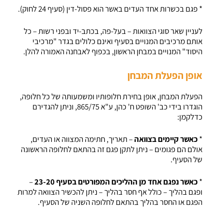
* פגם בכשרות אחד העדים באשר הוא פסול-דין (סעיף 24 לחוק).
לעניין שאר סוגי הצוואות – בעל-פה, בכתב-יד ובפני רשות – כל
אותם מרכיבים המנויים בסעיף ואינם כלולים בגדר "מרכיבי
היסוד" המנויים במבחן הראשון, בכפוף לאבחנה האמורה להלן.
אופן הפעלת המבחן
הפעלת המבחן, אופן בחירת חלופותיו ומשמעותה של כל חלופה,
הוגדרו בידי כב' השופט ח' כהן, ע"א 865/75, וניתן להגדירם
כדלקמן:
*
כאשר קיימים בצוואה
– תאריך, חתימה המצווה או העדים,
אולם הם פגומים – ניתן לתקן פגם זה בהתאם לחלופה הראשונה
של הסעיף.
*
כאשר נפגם אחד מן ההליכים המפורטים בסעיף 23-20
–
ופגם בהליך – כולל אף חסר בהליך – ניתן להכשיר הצוואה למרות
הפגם או החסר בהליך בהתאם לחלופה השניה של הסעיף.