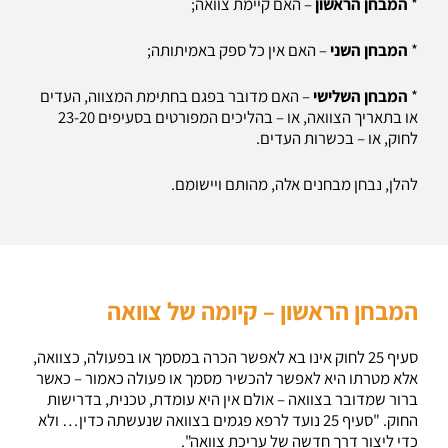
*
המבחן הראשון
– האם קיימת צוואה;
*
המבחן השני
– האם אין כל ספק באמיתותה;
*
המבחן השלישי
– האם מדובר בפגם בחתימת המצווה, העדים
או בתאריך הצוואה, או – בהליכים המפורטים בסעיפים 23-20
לחוק, או – בכשרות העדים.
להלן, נבחן מבחנים אלה, מהותם ויישומם.
המבחן הראשון – קיומה של צוואה
סעיף 25 לחוק אינו בא לאפשר הכרה במסמך או בפעולה, כצוואה,
אלא מטרתו היא לאפשר להכשיר מסמך או פעולה כאמור – כאשר
ברור שמדובר בצוואה – אולם אין היא עומדת, טכנית, בדרישות
החוק. "סעיף 25 נועד לרפא פגמים בצוואה שנעשתה כדין… ולא
כדי ליצור דרך חדשה של עריכת צוואה".