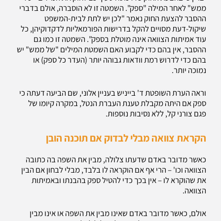
ממש" לאחר המילה "ספק". השמטה זו לא הוסברה, אולם בדברי
ההסבר להצעת החוק נאמר "לכן יש לתת לבית-המשפט
שיקול-דעת מסויים להקל בדרישות הפורמאליות לדקדוקיהן, כל
עוד אמיתות הצוואה אינה מוטלת בספק". השמטה זו כמו גם
ההסבר, אין בהם כדי לקבוע האם השמטת המילים "של ממש" יש
בהם כדי לדרוש רמת וודאות גבוהה יותר (העדר כל ספק) או
נמוכה יותר.
וראה הערת השופטת ד' בייניש בעניין אלוני, שם הביעה דעתה כי
ספק אם היתה מקבלת טענת העברת הנטל, במקרה קיומו של
פגם צורני קל, ללא נסיבות נוספות.
הקראת צוואה מבלי לבדוק אם תוכנה הובן
כאשר מדובר באדם שדעתו צלולה, מבין את השפה בה כתובה
הצוואה וכו' – הרי אף אם הוקראה לו בלבד, מבלי לבחון אם הבין
את שהוקרא לו – אין בכך כדי להטיל ספק בהבנתו ובאמיתות
הצוואה.
אולם, כאשר מדובר באדם שאינו מבין את השפה או אינו מבין