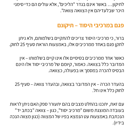
לתיקון… באשר אינם בגדר "הליכים", אלא עולים הם כדי סימני
היכר שבלעדיהם אין הצוואה צוואה".
פגם במרכיבי היסוד – תיקונם
ברור, כי מרכיבי היסוד צריכים להתקיים בשלמותם, ולא ניתן
לתקן פגם באחד ממרכיבים אלו, באמצעות הוראת סעיף 25 לחוק.
כאשר אחד ממרכיבים בסיסיים אלו אינו קיים בשלמותו – אין
המדובר כלל בצוואה. כאמור, קיומם של מרכיבי יסוד אלו הינם
הבסיס להכרה במסמך או בפעולה, כצוואה.
בהעדר הכרה – אין המדובר בצוואה, ובהעדר צוואה – סעיף 25
לחוק כלל אינו חל.
עם זאת, יתכנו בהחלט מצבים בהם יתעורר ספק האם ניתן לראות
בעובדה המוצגת משום "מרכיב יסוד", כגון – צוואה "בכתב יד"
הנכתבת באמצעות עט הנמצא בפיו של המצווה (כגון מצווה הנכה
בידיו).