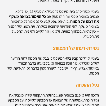
פועל לרעתו ומונע את קיום המסמך כצוואה."
בעניין מסרי סרב בית-משפט להפעיל את סעיף 25(א) ולרפא
פגמים בצוואה מפני שהיה לו ספק אם
כל האמור בצוואה משקף
את רצונו של המנוח
. בית-המשפט קבע כי גם אם חלק מהאמור
בצוואה משקף, לפי העדויות שהובאו במקרה, את רצונו של המנוח
– אין לראות במסמך צוואה, ולכן אין מה לקיים ולא ניתן להפעיל
את הסעיף.
גמירת-דעתו של המצווה:
בעניין קוזלינר קבע בית-המשפט כי בבקשת המנוח לתת הודעה
לאדם שכלל אינו הזוכה בצוואה וכן בקביעתו בדבר הצורך
באישור אצל עורך-דין יש בכדי לעורר ספק בדבר גמירת-דעתו של
המנוח.
נטל ההוכחה
הלכה היא כי פגם בצוואה פוגע בחזקת התקפות שלה ומעביר את
נטל הוכחת אמיתותה של הצוואה אל המבקש לקיימה. על המבקש
את קיום הצוואה לשכנע את בית-המשפט בכך שלפניו הבעה