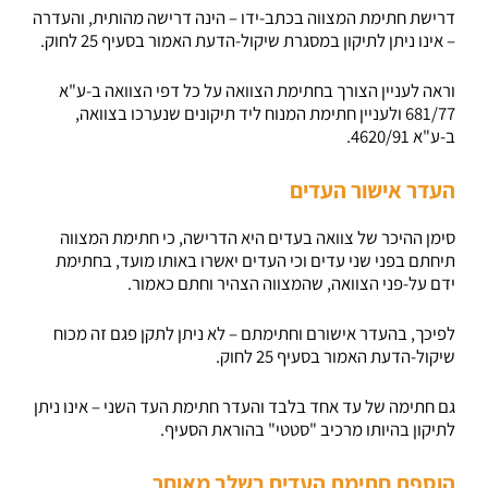
דרישת חתימת המצווה בכתב-ידו – הינה דרישה מהותית, והעדרה
– אינו ניתן לתיקון במסגרת שיקול-הדעת האמור בסעיף 25 לחוק.
וראה לעניין הצורך בחתימת הצוואה על כל דפי הצוואה ב-ע"א
681/77 ולעניין חתימת המנוח ליד תיקונים שנערכו בצוואה,
ב-ע"א 4620/91.
העדר אישור העדים
סימן ההיכר של צוואה בעדים היא הדרישה, כי חתימת המצווה
תיחתם בפני שני עדים וכי העדים יאשרו באותו מועד, בחתימת
ידם על-פני הצוואה, שהמצווה הצהיר וחתם כאמור.
לפיכך, בהעדר אישורם וחתימתם – לא ניתן לתקן פגם זה מכוח
שיקול-הדעת האמור בסעיף 25 לחוק.
גם חתימה של עד אחד בלבד והעדר חתימת העד השני – אינו ניתן
לתיקון בהיותו מרכיב "סטטי" בהוראת הסעיף.
הוספת חתימת העדים בשלב מאוחר