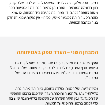
במקרי ספק אלה, יהיה על בית-המשפט להכריע לגופו של מקרה,
כגון בדוגמה המובאת – האם ניתן לראות בכתיבה באמצעות הפה
משום צוואה "בכתב יד" המחייבת כתיבה ביד המצווה, או שמא
כוונת הסעיף היתה למעשה אישי, וככזה – אין נפקות עם איזה חלק
בגוף נכתבה הצוואה.
המבחן השני – העדר ספק באמיתותה
סעיף 25 לחוק הירושה קובע כי בית-המשפט רשאי לקיים את
הצוואה חרף הפגם, אם לא היה לו "ספק באמיתותה של הצוואה".
המונח אמיתות הצוואה "מתפרש בפסיקה כגמירת-דעתו של
המצווה".
גמירת-דעתו של המנוח, כוללת בתוכה, בין היתר, את הוכחת
צלילות-דעתו של המנוח והוכחת העדרו של פגם ברצונו החופשי
של המערער, ובין היתר העדרה של השפעה בלתי-הוגנת שיש בה
כדי לפגום ברצונו החופשי של המצווה.