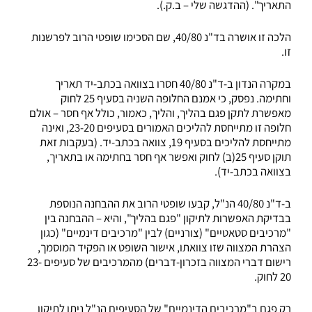
התאריך". (ההדגשה שלי – ב.ק.).
הלכה זו אושרה בד"נ 40/80, שם הסכימו שופטי הרוב לפרשנות
זו.
במקרה הנדון ב-ד"נ 40/80 חסרו בצוואה בכתב-יד תאריך
וחתימה. נפסק, כי אמנם החלופה השניה בסעיף 25 לחוק
מאפשרת לתקן פגם בהליך, והליך, כאמור, כולל אף חסר – אולם
חלופה זו מתייחסת להליכים האמורים בסעיפים 23-20, ואינה
מתייחסת להליכים בסעיף 19, צוואה בכתב-יד. (בעקבות זאת
תוקן סעיף 25(ב) לחוק ואפשר אף חסר בחתימה או בתאריך,
בצוואה בכתב-יד).
ב-ד"נ 40/80 הנ"ל, קבעו שופטי הרוב את ההבחנה הנוספת
בבדיקת האפשרות לתיקון "פגם בהליך", והיא – ההבחנה בין
"מרכיבים סטאטיים" (צורניים) לבין "מרכיבים דינמיים" (כגון
הצהרת המצווה שזו צוואתו, אישור השופט או הפקיד המוסמך,
רישום דברי המצווה בזכרון-דברים) מהמרכיבים של סעיפים 23-
20 לחוק.
רק פגם ב"מרכיבים הדינמיים" של הסעיפים הנ"ל ניתן לתיקון