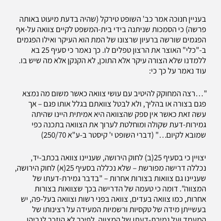
בעניין חנוכה אמר כב' השופט טירקל (שהיה בדעת מיעוט באותה
פרשה) כי הסמכות שניתנה בידי בית-המשפט לקיים צוואה על-אף
הפגמים שורשה ברעיון שרצונו של המת הוא העיקר ואילו הפגמים
ב-"כלי" האוצר את הרצון טפלים לו. כך נאמר כי סעיף 25 בא
ללמדנו שלא הצורה עיקר אלא התוכן, לא הקנקן אלא מה שיש בו.
עוד נאמר על כך כי:
"…רצה המחוקק להיטיב עם עושי צוואה כאשר משום מה נמצא
פגם בצורה או בהליך, ולא לבטל צוואתם בגלל אותו פגם – אך
עשה זאת כאשר אין ספק שהצוואה היא אמיתית היינו שהיתה
גמירות-דעת שקולה ומוחלטת לערוך את הצוואה בתכנה כפי
שמובא לקיום…" (דברי השופט י' קיסטר ב-ע"א 250/70)
יצויין כי בסעיף 25(ב) לחוק הירושה, שעניינו צוואה בכתב-יד,
נכללה דרישה מפורשת – שלא נכללה בסעיף 25(א) לחוק הירושה,
שעניינו גם צוואות בצורות אחרות – "בדבר גמירת-דעתו של
המצווה". דומה כי טעמה של הדרישה בכך שצוואות בצורות
אחרות, כמו צוואה בעדים, צוואה בפני רשות וצוואה בעל-פה, יש
בעשייתן מידה של טקסיות ורשמיות המעידה על רצינותו של
המעמד ועל גמירת-דעתו של המצווה. לפיכך לא הוזכר לגביהן