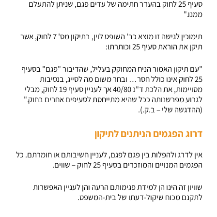
סעיף 25 לחוק בהעדר חתימה של עדים פגם, שניתן להתעלם
ממנו."
תימוכין לגישה זו מוצא כב' השופט לוין, בתיקון מס' 7 לחוק, אשר
תיקן את הוראת סעיף 25 וכותרתו:
"עם תיקון האמור הניח המחוקק בעליל, שהדיבור "פגם" בסעיף
25 לחוק אינו כולל חסר… ובחר משום מה לסייג, בנסיבות
מסויימות, את הלכת ד"נ 40/80 אך לעניין סעיף 19 לחוק, מבלי
לגרוע מפרשנותה ככל שהיא מתייחסת לסעיפים אחרים בחוק."
(ההדגשה שלי – ב.ק.).
דרוג הפגמים הניתנים לתיקון
אין לדרג ולהפלות בין פגם לפגם, לעניין חשיבותם או חומרתם. כל
הפגמים המנויים והמוזכרים בסעיף 25 לחוק – שווים.
שוויון זה הינו הן למידת פגימותם הרעה והן לעניין האפשרות
לתקנם מכוח שיקול-דעתו של בית-המשפט.