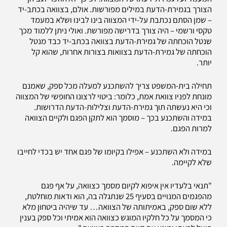
הצורך בגמירת-הדעת במילים מפורשות. אולם, בצוואה בכתב-יד
– שמן הסתם נכתבת על-ידי המצווה בינו לבינו ושלא במעמד
טקסי ורשמי – היה צורך בדרישה מפורשת. ואולי ניתן ללמוד מכך
שנטל הוכחתה של גמירת-הדעת בצוואה בכתב-יד כבד מנטל
הוכחתה של גמירת-הדעת בצוואות בצורות אחרות, שהוא קל
יותר.
תחילה בית-המשפט צריך להשתכנע למעלה מכל ספק, שאמנם
מונחת לפניו צוואת אמת, כלומר: ביטוי לרצונו החופשי של המצווה
וכי היא נעשתה תוך גמירת-הדעת וצלילות-הדעת הדרושות.
במידה והשתכנע בכך – מוסמך הוא לתקן הפגם ולקיים הצוואה
למרות הפגם.
במידה ולא השתכנע – אפילו בקיומו של פגם אחד יש בכדי לחייבו
שלא לקיימה.
"תנאי בלעדיו אין איפוא לקיום מסמך כצוואה, על אף פגם
מהפגמים המנויים בסעיף 25 שנתגלה בה, הוא ודאות מוחלטת,
ללא שום ספק, באמיתותה של הצוואה… עד שיהיה ביטחון מלא
כי המסמך על כל חלקיו המוגש כצוואה הוא אמיתי וכל ספק בענין