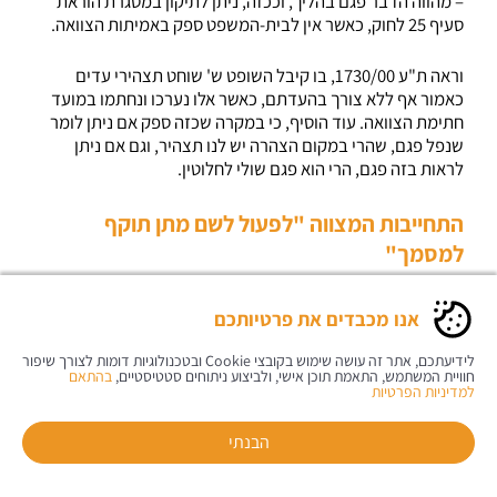
– מהווה הדבר פגם בהליך, וככזה, ניתן לתיקון במסגרת הוראת
סעיף 25 לחוק, כאשר אין לבית-המשפט ספק באמיתות הצוואה.
וראה ת"ע 1730/00, בו קיבל השופט ש' שוחט תצהירי עדים
כאמור אף ללא צורך בהעדתם, כאשר אלו נערכו ונחתמו במועד
חתימת הצוואה. עוד הוסיף, כי במקרה שכזה ספק אם ניתן לומר
שנפל פגם, שהרי במקום הצהרה יש לנו תצהיר, וגם אם ניתן
לראות בזה פגם, הרי הוא פגם שולי לחלוטין.
התחייבות המצווה "לפעול לשם מתן תוקף
למסמך"
כאשר התחייב המנוח בצוואתו – "אני מתחייב לבצע כל פעולה כדי
אנו מכבדים את פרטיותכם
שמסמך זה תהיה לו הצורה החוקית הנכונה" – עולה בכך ספק
לגבי עצם היות המסמך צוואה.
לידיעתכם, אתר זה עושה שימוש בקובצי Cookie ובטכנולוגיות דומות לצורך שיפור
חוויית המשתמש, התאמת תוכן אישי, ולביצוע ניתוחים סטטיסטיים,
בהתאם
למדיניות הפרטיות
בנסיבות אלו – לא ניתן להפעיל את סעיף 25, שכן סעיף זה מאפשר
לתקן פגמים, אולם זאת כאשר ברור שמדובר בצוואה.
הבנתי
כאשר קיים ספק באם המסמך מהווה כלל צוואה – הגם שאין כל
חייגו אלינו
יצירת קשר
הוראות הגעה