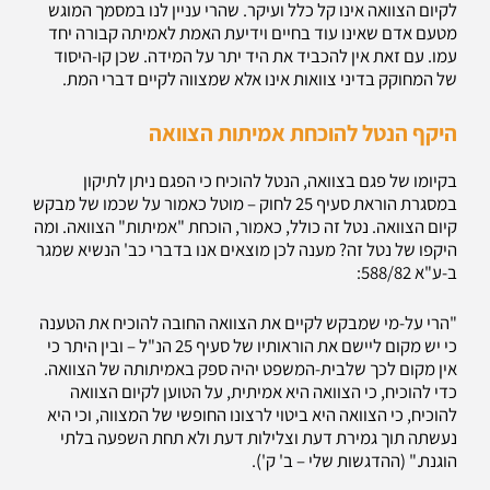
לקיום הצוואה אינו קל כלל ועיקר. שהרי עניין לנו במסמך המוגש
מטעם אדם שאינו עוד בחיים וידיעת האמת לאמיתה קבורה יחד
עמו. עם זאת אין להכביד את היד יתר על המידה. שכן קו-היסוד
של המחוקק בדיני צוואות אינו אלא שמצווה לקיים דברי המת.
היקף הנטל להוכחת אמיתות הצוואה
בקיומו של פגם בצוואה, הנטל להוכיח כי הפגם ניתן לתיקון
במסגרת הוראת סעיף 25 לחוק – מוטל כאמור על שכמו של מבקש
קיום הצוואה. נטל זה כולל, כאמור, הוכחת "אמיתות" הצוואה. ומה
היקפו של נטל זה? מענה לכן מוצאים אנו בדברי כב' הנשיא שמגר
ב-ע"א 588/82:
"הרי על-מי שמבקש לקיים את הצוואה החובה להוכיח את הטענה
כי יש מקום ליישם את הוראותיו של סעיף 25 הנ"ל – ובין היתר כי
אין מקום לכך שלבית-המשפט יהיה ספק באמיתותה של הצוואה.
כדי להוכיח, כי הצוואה היא אמיתית, על הטוען לקיום הצוואה
להוכיח, כי הצוואה היא ביטוי לרצונו החופשי של המצווה, וכי היא
נעשתה תוך גמירת דעת וצלילות דעת ולא תחת השפעה בלתי
הוגנת." (ההדגשות שלי – ב' ק').