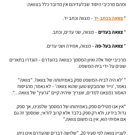
ומהם מרכיבי היסוד שבלעדיהם אין מדובר כלל בצוואה:
*
צוואה בכתב-יד
– מצווה וכתב יד.
*
צוואה בעדים
– מצווה, שני עדים, וכתב.
*
צוואה בעל-פה
– מצווה, אמירה ושני עדים.
מרכיבי יסוד אלה ואיון המסמך כצוואה בהעדרם – הוגדרו בתארים
שונים על-ידי בית-המשפט.
" 'לא היה לבית-המשפט ספק באמיתותה של צוואה'. "צוואה"
נאמר, 'נייר שהמבקש טוען שהוא צוואה' – לא נאמר; מהניסוח
האמור נמצאנו למדים, שצריך שיהיה קיים "גרעין" של צוואה…".
"אין אנו מטילים ספק באמיתותו של המסמך שלפנינו, אך ספק
גדול בידינו, ולא רק ספק בלבד אלא קרוב לודאי, שמסמך זה גם
אם אמיתי הוא, אין בו משום צוואה."
לעניין צוואה לפי סעיף 20, "שלושה דברים שהעדרם אינו ניתן