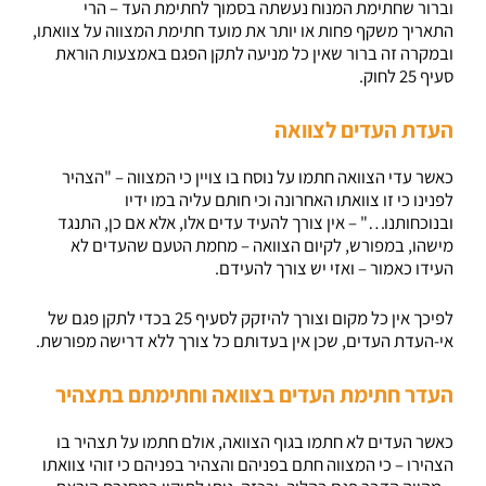
וברור שחתימת המנוח נעשתה בסמוך לחתימת העד – הרי
התאריך משקף פחות או יותר את מועד חתימת המצווה על צוואתו,
ובמקרה זה ברור שאין כל מניעה לתקן הפגם באמצעות הוראת
סעיף 25 לחוק.
העדת העדים לצוואה
כאשר עדי הצוואה חתמו על נוסח בו צויין כי המצווה – "הצהיר
לפנינו כי זו צוואתו האחרונה וכי חותם עליה במו ידיו
ובנוכחותנו…" – אין צורך להעיד עדים אלו, אלא אם כן, התנגד
מישהו, במפורש, לקיום הצוואה – מחמת הטעם שהעדים לא
העידו כאמור – ואזי יש צורך להעידם.
לפיכך אין כל מקום וצורך להיזקק לסעיף 25 בכדי לתקן פגם של
אי-העדת העדים, שכן אין בעדותם כל צורך ללא דרישה מפורשת.
העדר חתימת העדים בצוואה וחתימתם בתצהיר
כאשר העדים לא חתמו בגוף הצוואה, אולם חתמו על תצהיר בו
הצהירו – כי המצווה חתם בפניהם והצהיר בפניהם כי זוהי צוואתו