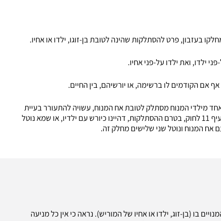
י ילדו, ואת ילדו על-פני אחיו.
אם הקודמים לו ברשימה, או יורשיהם, בין החיים.
ר אחד מילדי המנוח מסתלק לטובת אח המנוח, עשויה להתעורר בעיית
פרשנות, קרי – האם בן-הזוג נוטל את חלקו, כאמור בהוראת סעיף 11 לחוק, בטרם ההסתלקות, דהיינו כיורש עם ילדיו, או שמא נוטל
ם אח המנוח ונוטל שני שלישים מחלק זה.
לאחד מהמנויים בו (בן-זוג, ילדו או אחיו של המוריש). נראה כי אין כל מניעה