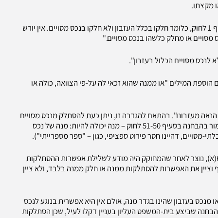
ו מקצתו.
"חלקו בעזבון הוא בעליל רק החלק שעבר אל היורש מכוח סעיף 1 לחוק, כלומר חלקו בכלל העזבון ולא חלקו בנכס מסויים. אין יורש
ס מסויים או מחלק כלשהו בנכס מסויים."
 לנכס מסויים הכלול בעזבון".
חוק בטרם תיקונו ובטרם הוספת המילים "או ממנה שהוא זכאי לה על-פי הצוואה, כולה או
 עזבונו או טובת הנאה מעזבונו". בהתאם להגדרה זו, ניתן כעת להסתלק מנכס מסויים
בעזבון, המהווה "מנה" לה זכאי המסתלק על-פי הצוואה. (כאמור בהבחנה בסעיף 51-50 לחוק – מנה יכולה להיות: מנה של נכס
לתי-מסויים, דהיינו חסר פירוט ספציפי, כגון – "ספר מספרייתי").
יצויין כי התיקון לחוק כאמור בשנת 1985 והוספת סיפת סעיף 6(א), נוצר לאחר שהמחוקק היה מודע לשלילת אפשרות ההסתלקות
 וציין את האפשרות להסתלקות ממנה או חלק ממנה בלבד, ולא ציין
מנכס בעזבון שהינו בגדר מנה, אולם אין היא אפשרית בנוגע לנכס
ההבחנה שביצע בית-המשפט העליון בעניין דקלו לעיל, שכן הסתלקות