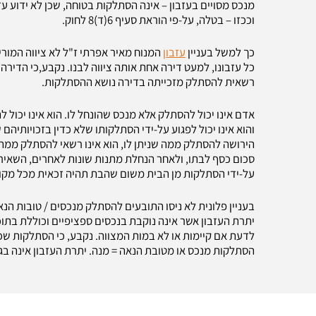
מנכס מסויים בעזבון – אינה הסתלקות בטוחה, שכן לא ידוע ע
וככזו – בטלה, על-פי הוראת סעיף 6(ד)8 לחוק.
כך למשל בעניין
עזבון
המנוח מאיר אפרתי ז"ל לא ציווה המור
כל עזבונו, למעט דירה אחת אותה ציווה לבנו. נקבע,כי הדי
רשאית להסתלק מזכייתה בדירה נושא ההסתלקות.
אדם אינו יכול להסתלק אלא מנכס שהונחל לו. הוא אינו יכול
והוא אינו יכול לפגוע על-ידי הסתלקותו שלא כדין בזכויותיהם
הירושה להסתלק ממה שניתן לו, הוא אינו רשאי להסתלק ממה ש
סכום כסף לבתו, ולאחר הנחלת מתנות שונות לאחרים, השאיר 
על-ידי הסתלקות מן הבית משום שהבת תהיה זכאית מכל מקו
בעניין פלונית לא ניסו התובעים להסתלק מנכסים / טובות הנ
הסתלקות מנכס או מטובת הנאה = מנה. יתרת העזבון אינה בג