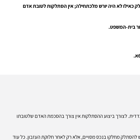
ק כאילו לא היה יורש מלכתחילה; אין הסתלקות לטובת אדם
שור בית-המשפט.
ושה היא פעולה חד-צדדית. לצורך ביצוע ההסתלקות אין צורך בהסכמת האדם שלטובתו
ס' 7 לחוק, לא אפשרה ליורש להסתלק מחלקו בנכס מסויים, אלא רק לאחר חלוקת העזבון. כל עוד