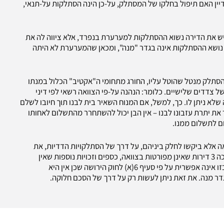
דיין האם תיפול בחלקו של המסתלק, על-כן הינה הסתלקות על-תנאי,
יש את הדירה נשוא ההסתלקות למערערת בנפרד, אלא ציווה לה את
רה נושא ההסתלקות אינה בגדר "מנה", ומכאן שהמערערת לא היתה
 להסתלק מנטל שהוטל עליו, החורג מתחומי ה"אקטיב" הכלול במנתו
 של צדדים שלישיים. כלומר: הנהנה על-פי הצוואה רשאי לפי דיני
לא ניתן לו. כך, למשל, אם המנוח השאיר בית לבנו תוך חיובו לשלם
את יתרת עזבונו לבנו – אין הבן יכול להשתחרר מהתשלום לאחותו
ם לתשלום ממנו.
אה אלא ביקשו לחלק ביניהם, על דרך של הסתלקויות הדדיות, את
יתרת העזבון אשר אינה נוקבת בנכסים ספציפיים וכוללת בתוכה 3 דירות שאינן מפורטות בצוואה, כספים וזכויות נוספות שאין
לדעת אם קיימות או לא במות המצווה. נקבע, כי הסתלקות שכזו אינה אפשרית על פי סעיף 6(א) לחוק הירושה שכן אין היא
דר מנה. את זאת ניתן לעשות רק על דרך של הסכם חלוקה.