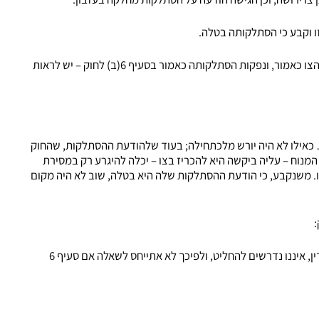
ו וקבע כי הסתלקותה בטלה.
הטענה שהועלתה במקרה זה היא, שלאור הסתלקות מבקשת הצו כאמור, ונפקות הסתלקותה כאמור בסעיף 6(ב) לחוק – יש לראות
 כאילו לא היה יורש מלכתחילה; בעוד שלהודעת ההסתלקות, שהחוק
המנוח – עליה ביקשה היא להכריז בצו – יכלה להיגרע רק במסירת
. משנקבע, כי הודעת ההסתלקות שלה היא בטלה, שוב לא היה מקום
:
"השאלה אם הודעת ההסתלקות של המשיבה אכן לא היתה כדין, איננו נדרשים להחליט, ולפיכך לא אתייחס לשאלה אם סעיף 6