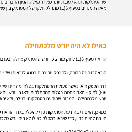
מאלה המנויים בסעיף 6(ב) מתחלק חלקו של המסתלק בין שאר יורשי העזבון.
כאילו לא היה יורש מלכתחילה
הוראת סעיף 6(ב) לחוק מורה, כי יורש שהסתלק מחלקו בעזבון, רואים אותו, במידה והסתלק, כאילו לא היה יורש מלכתחילה.
הוראה זו הינה ברורה, ולה נפקויות רבות בנוגע לזכאותו של 
גדר הספק הוא, כאשר פעולת ההסתלקות בטלה. מה דינו של י
6(א) לחוק – האם מחמת בטלות ההסתלקות יראו בו יורש ויהא 
יורש מלכתחילה – למרות שהודעת הסתלקותו בטלה, ולא יהא 
חייבת להיות כדין, כדי שיראו במסלק כאילו לא היה יורש מלכ
בנסיבות ע"א 734/90 נדון מקרה בו הגישה יורשת בקשה למתן צו ירושה, וכן הגישה הודעה על הסתלקות מחלקה בעזבון.