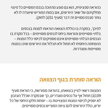
כהוראה ספציפית, הוא גם מונע מהזוכה בנכס המסויים כל פיצוי
מחלקיהם של שאר היורשים, אם במות המוריש שיועדה לו לא
נותר מנכס מסויים זה דבר (סעיף 51(ג) לחוק).
לפיכך, במקרה בו כוללת הצוואה הוראות למנות בנכסים
בלתי-מסויימים והוראות ביחס לנכסים מסויימים – בכל מקרה בו
הנכסים הבלתי-מסויימים אינם מספיקים לכיסוי כלל המנות –
ההפחתה היחסית לא תחול ולא תכלול את היורשים שזכו במנות
מסויימות ומוגדרות.
הוראה סותרת בגוף הצוואה
המצווה רשאי לציין בצוואתו, בהוראה מפורשת, כי הוראת סעיף
109(ג) תחול אף על נכסים מוגדרים, כך שבמקרה שכלל העזבון
לא יספיק לכיסוי המנות המצויינות בו – יופחת חלקו היחסי של כל
יורש, כולל היורשים להם ציווה המוריש נכסים מסויימים.