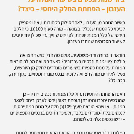
העזבון – הפחתת החלק היחסי – כיצד?
כאשר הנותר מן העזבון, לאחר סילוק כל חובותיו, אינו מספיק
לכיסוי כל המנות שנכללו בצוואה – מורה סעיף 109(ג), כי חלקם
היחסי של כלל המנות יופחת, לפי יחס שוויין, עד שכולן יחדיו יגיעו
לשיעור הסכומים שנותרו בעזבון.
הוראה זו ברורה וחד-משמעית. אולם מה הדין כאשר הצוואה
כוללת ציווי מנות ונכסים בערבוביה? כאשר הצוואה מכילה הוראות
המורות על מנות כספיות בשיעורים מוגדרים לחלק מן היורשים,
ואילו לאחרים מורה הצוואה לזכיה בנכס מוגדר ומסויים, כגון דירה,
רכב וכו'?
האם ההפחתה היחסית תחול על המנות והנכסים יחדיו – כך
שהנכסים ימכרו ותמורתן תופחת באופן יחסי לערכן ביחס לשאר
המנות – או שמא הוראת סעיף 109(ג) חלה על מנות המתייחסות
לנכסים בלתי-מוגדרים בלבד, ולפיכך הזוכים בנכסים הספציפיים
– ירשו נכסים אלה בשלמותם.
המלומד ד"ר שטראוס גורס, כי הוראת הסעיף מתייחסת למנות