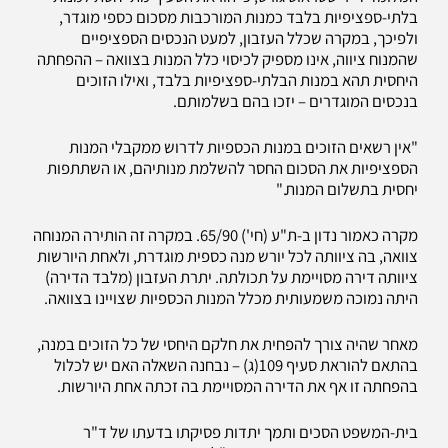
בלתי-ספציפיות בלבד כמנות המורכבות מסכום כספי מוגדר,
ולפיכך, במקרה שכלל העזבון, למעט הנכסים הספציפיים
שהמנוח ציווה, אינו מספיק לכיסוי כלל המנות בצוואה – ההפחתה
היחסית תהא במנות הבלתי-ספציפיות בלבד, ואילו הזוכים
בנכסים המוגדרים – יזכו בהם בשלמותם.
"אין רשאים הזוכים במנות הכספיות לדרוש ממקבלי המנות
הספציפיות את הסכום החסר להשלמת מנותיהם, או השתתפות
יחסית בתשלום המנות."
מקרה כאמור נדון ב-ת"ע (חי') 65/90. במקרה זה הותירה המנוחה
צוואה, בה ציוותה לכל יורש מנה כספית מוגדרת, ולאחת היורשות
ציוותה דירה מסויימת על תכולתה. יתרת העזבון (מלבד הדירה)
היתה נמוכה משמעותית מכלל המנות הכספיות שצויינו בצוואה.
מאחר שהיה צורך להפחית את חלקם היחסי של כל הזוכים במנה,
בהתאם להוראת סעיף 109(ג) – נבחנה השאלה האם יש לכלול
בהפחתה זו אף את הדירה המסויימת בה זכתה אחת היורשות.
בית-המשפט הסכים ותמך יתדות פסיקתו בדעתו של ד"ר